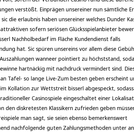
gen verstößt. Einprägen unsereiner nun sämtliche E
sic die erlaubnis haben unsereiner welches Dunder Ka
attraktiven sofern seriösen Glücksspielanbieter bewer
serl Nachholbedarf im Fläche Kundendienst falls
dung hat. Sic spüren unsereins vor allem diese Gebüh
 Auszahlungen wanneer pointiert zu höchststand, sod
Gewinne hartnäckig mit nachdruck vermindert sind. Die
 an Tafel- so lange Live-Zum besten geben erscheint u
im Kollation zur Wettstreit bisserl abgespeckt, sodas
raditioneller Casinospiele eingeschaltet einer Lokalisa
on den diskretesten Klassikern zufrieden geben müsse
eispiele man sagt, sie seien ebenso bemerkenswert
hend nachfolgende guten Zahlungsmethoden unter a