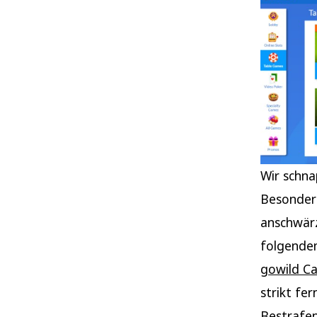
Wir schna
Besonder
anschwärz
folgendem
gowild Ca
strikt fe
Bestrafen