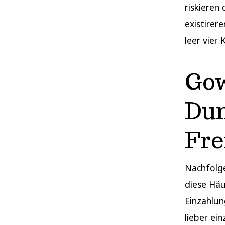
riskieren
existirer
leer vie
Gow
Dun
Fre
Nachfolge
diese Häu
Einzahlun
lieber ei