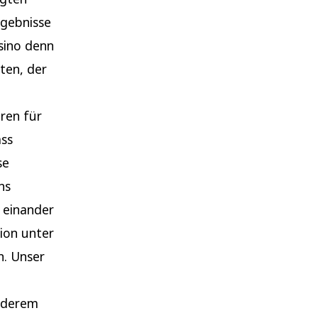
rgebnisse
sino denn
ten, der
ren für
ass
se
ns
s einander
tion unter
n. Unser
nderem