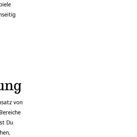
piele
seitig
rung
nsatz von
Bereiche
lst Du
chen,