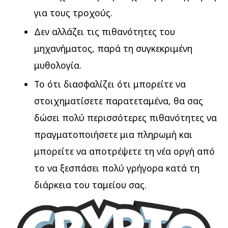
για τους τροχούς.
Δεν αλλάζει τις πιθανότητες του
μηχανήματος, παρά τη συγκεκριμένη
μυθολογία.
Το ότι διασφαλίζει ότι μπορείτε να
στοιχηματίσετε παρατεταμένα, θα σας
δώσει πολύ περισσότερες πιθανότητες να
πραγματοποιήσετε μια πληρωμή και
μπορείτε να αποτρέψετε τη νέα οργή από
το να ξεσπάσει πολύ γρήγορα κατά τη
διάρκεια του ταμείου σας.