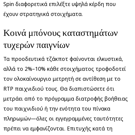
Spin διαφορετικά επιλέξτε υψηλά κέρδη που
έχουν στρατηγικά στοιχήματα.
Κοινά μπόνους καταστημάτων
τυχερών παιγνίων
Τα προοδευτικά τζάκποτ φαίνονται ελκυστικά,
αλλά το 2%–10% κάθε στοιχήματος τροφοδοτεί
τον ολοκαίνουργιο μετρητή σε αντίθεση με το
RTP παιχνιδιού τους. Θα διαπιστώσετε ότι
μετράει από το πρόγραμμα διατροφής βοήθειας
του παιχνιδιού ή την ενότητα του πίνακα
πληρωμών—όλες οι εγγεγραμμένες ταυτότητες
πρέπει να εμφανίζονται. Επιτυχής κατά τη