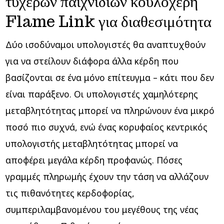
τυχερών παιχνιδιών κουλοχέρη
Flame Link για διαθεσιμότητα
Δύο ισοδύναμοι υπολογιστές θα αναπτυχθούν
για να στείλουν διάφορα άλλα κέρδη που
βασίζονται σε ένα μόνο επίτευγμα – κάτι που δεν
είναι παράξενο. Οι υπολογιστές χαμηλότερης
μεταβλητότητας μπορεί να πληρώνουν ένα μικρό
ποσό πιο συχνά, ενώ ένας κορυφαίος κεντρικός
υπολογιστής μεταβλητότητας μπορεί να
αποφέρει μεγάλα κέρδη προφανώς. Πόσες
γραμμές πληρωμής έχουν την τάση να αλλάζουν
τις πιθανότητες κερδοφορίας,
συμπεριλαμβανομένου του μεγέθους της νέας