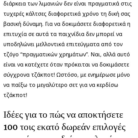
διάρκεια των λιμανιών δεν είναι πραγματικά στις
τυχερές κάλτσες διαφορετικά χρόνο τη δική σας
βασική δύναμη. Για να δοκιμάσετε διαφορετικά η
επιτυχία σε αυτά τα παιχνίδια δεν μπορεί να
υποδηλώνει μελλοντικά επιτεύγματα από τον
τζόγο “πραγματικών χρημάτων”. Ναι, αλλά αυτό
είναι να κατέχετε όταν πρόκειται να δοκιμάσετε
σύγχρονα τζάκποτ! Ωστόσο, με ενημέρωσε μόνο
να παίξω το μεγαλύτερο σετ για να κερδίσω
τζάκποτ!
Ιδέες για το πώς να αποκτήσετε
100 τοις εκατό δωρεάν επιλογές