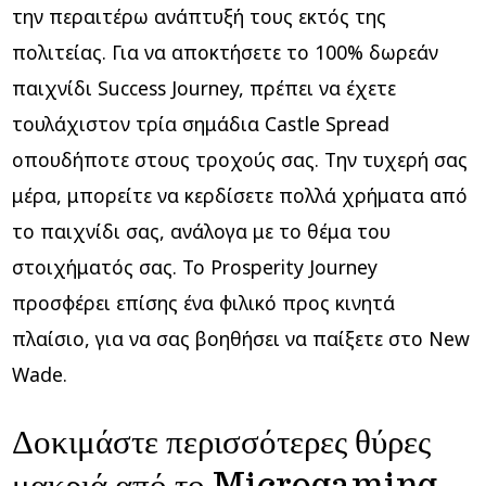
την περαιτέρω ανάπτυξή τους εκτός της
πολιτείας. Για να αποκτήσετε το 100% δωρεάν
παιχνίδι Success Journey, πρέπει να έχετε
τουλάχιστον τρία σημάδια Castle Spread
οπουδήποτε στους τροχούς σας. Την τυχερή σας
μέρα, μπορείτε να κερδίσετε πολλά χρήματα από
το παιχνίδι σας, ανάλογα με το θέμα του
στοιχήματός σας. Το Prosperity Journey
προσφέρει επίσης ένα φιλικό προς κινητά
πλαίσιο, για να σας βοηθήσει να παίξετε στο New
Wade.
Δοκιμάστε περισσότερες θύρες
μακριά από το Microgaming