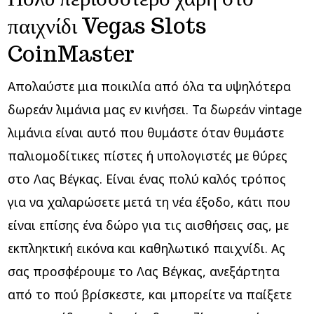
παιχνίδι Vegas Slots
CoinMaster
Απολαύστε μια ποικιλία από όλα τα υψηλότερα
δωρεάν λιμάνια μας εν κινήσει. Τα δωρεάν vintage
λιμάνια είναι αυτό που θυμάστε όταν θυμάστε
παλιομοδίτικες πίστες ή υπολογιστές με θύρες
στο Λας Βέγκας. Είναι ένας πολύ καλός τρόπος
για να χαλαρώσετε μετά τη νέα έξοδο, κάτι που
είναι επίσης ένα δώρο για τις αισθήσεις σας, με
εκπληκτική εικόνα και καθηλωτικό παιχνίδι. Ας
σας προσφέρουμε το Λας Βέγκας, ανεξάρτητα
από το πού βρίσκεστε, και μπορείτε να παίξετε