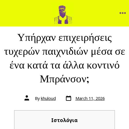
Υπήρχαν επιχειρήσεις
τυχερών παιχνιδιών μέσα σε
ένα κατά τα άλλα κοντινό
Μπράνσον;
By
khuloud
March 11, 2026
Ιστολόγια