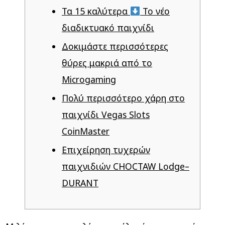
Τα 15 καλύτερα
Το νέο
διαδικτυακό παιχνίδι
Δοκιμάστε περισσότερες
θύρες μακριά από το
Microgaming
Πολύ περισσότερο χάρη στο
παιχνίδι Vegas Slots
CoinMaster
Επιχείρηση τυχερών
παιχνιδιών CHOCTAW Lodge–
DURANT