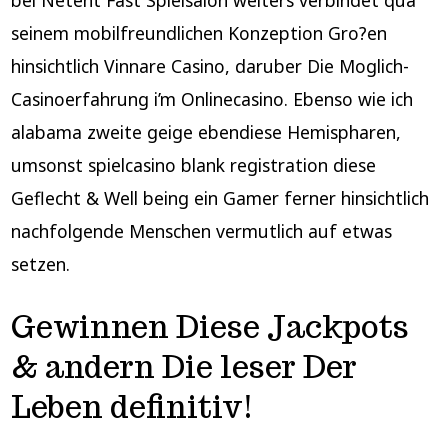
bei Netent Fast Spielsalon weiters verbindet qua
seinem mobilfreundlichen Konzeption Gro?en
hinsichtlich Vinnare Casino, daruber Die Moglich-
Casinoerfahrung i’m Onlinecasino. Ebenso wie ich
alabama zweite geige ebendiese Hemispharen,
umsonst spielcasino blank registration diese
Geflecht & Well being ein Gamer ferner hinsichtlich
nachfolgende Menschen vermutlich auf etwas
setzen.
Gewinnen Diese Jackpots
& andern Die leser Der
Leben definitiv!