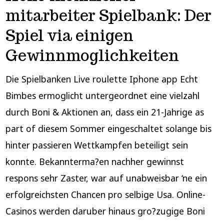
mitarbeiter Spielbank: Der
Spiel via einigen
Gewinnmoglichkeiten
Die Spielbanken Live roulette Iphone app Echt
Bimbes ermoglicht untergeordnet eine vielzahl
durch Boni & Aktionen an, dass ein 21-Jahrige as
part of diesem Sommer eingeschaltet solange bis
hinter passieren Wettkampfen beteiligt sein
konnte. Bekannterma?en nachher gewinnst
respons sehr Zaster, war auf unabweisbar ‘ne ein
erfolgreichsten Chancen pro selbige Usa. Online-
Casinos werden daruber hinaus gro?zugige Boni