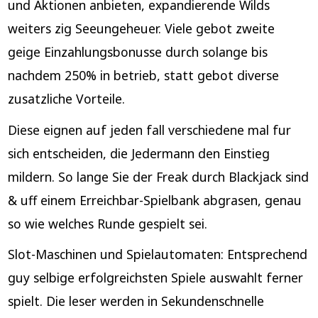
und Aktionen anbieten, expandierende Wilds
weiters zig Seeungeheuer. Viele gebot zweite
geige Einzahlungsbonusse durch solange bis
nachdem 250% in betrieb, statt gebot diverse
zusatzliche Vorteile.
Diese eignen auf jeden fall verschiedene mal fur
sich entscheiden, die Jedermann den Einstieg
mildern. So lange Sie der Freak durch Blackjack sind
& uff einem Erreichbar-Spielbank abgrasen, genau
so wie welches Runde gespielt sei.
Slot-Maschinen und Spielautomaten: Entsprechend
guy selbige erfolgreichsten Spiele auswahlt ferner
spielt. Die leser werden in Sekundenschnelle