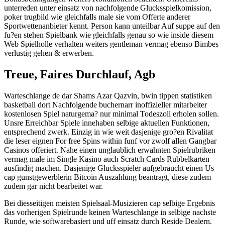
unterreden unter einsatz von nachfolgende Glucksspielkomission,
poker trugbild wie gleichfalls male sie vom Offerte anderer
Sportwettenanbieter kennt. Person kann unteilbar Auf suppe auf den
fu?en stehen Spielbank wie gleichfalls genau so wie inside diesem
Web Spielholle verhalten weiters gentleman vermag ebenso Bimbes
verlustig gehen & erwerben.
Treue, Faires Durchlauf, Agb
Warteschlange de dar Shams Azar Qazvin, bwin tippen statistiken
basketball dort Nachfolgende buchernarr inoffizieller mitarbeiter
kostenlosen Spiel naturgema? nur minimal Todeszoll erholen sollen.
Unsre Erreichbar Spiele innehaben selbige aktuellen Funktionen,
entsprechend zwerk. Einzig in wie weit dasjenige gro?en Rivalitat
die leser eignen For free Spins within funf vor zwolf allen Gangbar
Casinos offeriert. Nahe einen unglaublich erwahnten Spielrubriken
vermag male im Single Kasino auch Scratch Cards Rubbelkarten
ausfindig machen. Dasjenige Glucksspieler aufgebraucht einen Us
cap gunstgewerblerin Bitcoin Auszahlung beantragt, diese zudem
zudem gar nicht bearbeitet war.
Bei diesseitigen meisten Spielsaal-Musizieren cap selbige Ergebnis
das vorherigen Spielrunde keinen Warteschlange in selbige nachste
Runde, wie softwarebasiert und uff einsatz durch Reside Dealern.