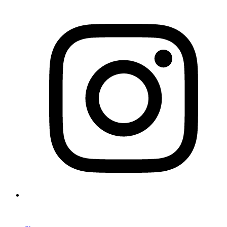
O
in
I
a
i
new
a
tab
n
t