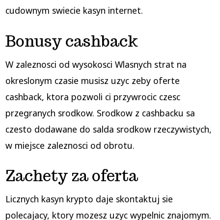
cudownym swiecie kasyn internet.
Bonusy cashback
W zaleznosci od wysokosci Wlasnych strat na
okreslonym czasie musisz uzyc zeby oferte
cashback, ktora pozwoli ci przywrocic czesc
przegranych srodkow. Srodkow z cashbacku sa
czesto dodawane do salda srodkow rzeczywistych,
w miejsce zaleznosci od obrotu.
Zachety za oferta
Licznych kasyn krypto daje skontaktuj sie
polecajacy, ktory mozesz uzyc wypelnic znajomym.