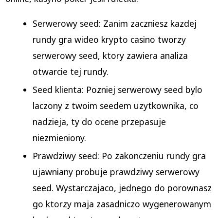
Serwerowy seed: Zanim zaczniesz kazdej
rundy gra wideo krypto casino tworzy
serwerowy seed, ktory zawiera analiza
otwarcie tej rundy.
Seed klienta: Pozniej serwerowy seed bylo
laczony z twoim seedem uzytkownika, co
nadzieja, ty do ocene przepasuje
niezmieniony.
Prawdziwy seed: Po zakonczeniu rundy gra
ujawniany probuje prawdziwy serwerowy
seed. Wystarczajaco, jednego do porownasz
go ktorzy maja zasadniczo wygenerowanym