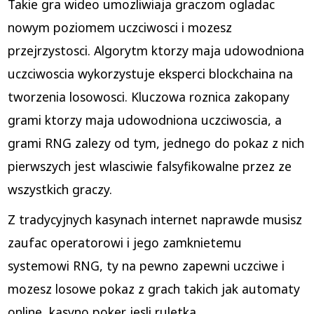
Takie gra wideo umozliwiaja graczom ogladac
nowym poziomem uczciwosci i mozesz
przejrzystosci. Algorytm ktorzy maja udowodniona
uczciwoscia wykorzystuje eksperci blockchaina na
tworzenia losowosci. Kluczowa roznica zakopany
grami ktorzy maja udowodniona uczciwoscia, a
grami RNG zalezy od tym, jednego do pokaz z nich
pierwszych jest wlasciwie falsyfikowalne przez ze
wszystkich graczy.
Z tradycyjnych kasynach internet naprawde musisz
zaufac operatorowi i jego zamknietemu
systemowi RNG, ty na pewno zapewni uczciwe i
mozesz losowe pokaz z grach takich jak automaty
online, kasyno poker jesli ruletka.