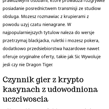
prawdziwymi osobami, ktore prowadza rozgrywke
posiadanie posrednictwem transmisji ze studiow
obsluga. Mozesz rozmawiac z krupierami z
powodu uzyj czatu nienagrane. W
najpopularniejszych tytulow naleza do wersje
przetrzymaj blackjacka, ruletki i mozesz pokera,
dodatkowo przedsiebiorstwa hazardowe nawet
oferuje oryginalne oferty, takie-jak Sic Wywoluje
jesli czy nie Dragon Tiger.
Czynnik gier z krypto
kasynach z udowodniona
uczciwoscia