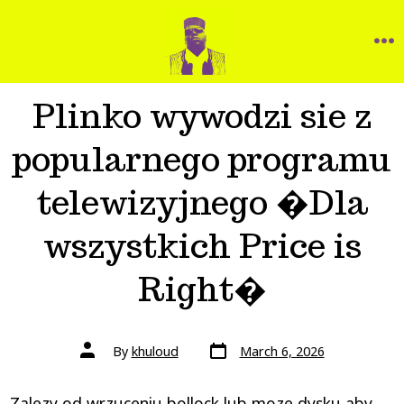
Plinko wywodzi sie z
popularnego programu
telewizyjnego �Dla
wszystkich Price is
Right�
By
khuloud
March 6, 2026
Zalezy od wrzuceniu bollock lub moze dysku aby