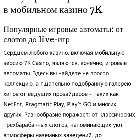
в мобильном казино 7K
Популярные игровые автоматы: от
слотов до live-игр
Сердцем любого казино, включая мобильную
версию 7K Casino, являются, конечно, игровые
автоматы. Здесь вы найдете не просто
коллекцию, а тщательно подобранную галерею
хитов от ведущих провайдеров – таких как
NetEnt, Pragmatic Play, Play’n GO и многих
других. Разнообразие поражает: от классических
трехбарабанных слотов, напоминающих уют
атмосферы наземных заведений, до