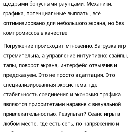
щедрыми бонусными раундами. Механики,
графика, потенциальные выплаты, всё
оптимизировано для небольшого экрана, но без
компромиссов в качестве.
Погружение происходит мгновенно. Загрузка игр
стремительна, а управление интуитивно: свайпы,
тапы, поворот экрана, интерфейс отзывчив и
предсказуем. Это не просто адаптация. Это
специализированная экосистема, где
стабильность соединения и экономия трафика
являются приоритетами наравне с визуальной
привлекательностью. Результат? Сеанс игры в
любом месте, где есть сеть, по напряжению и