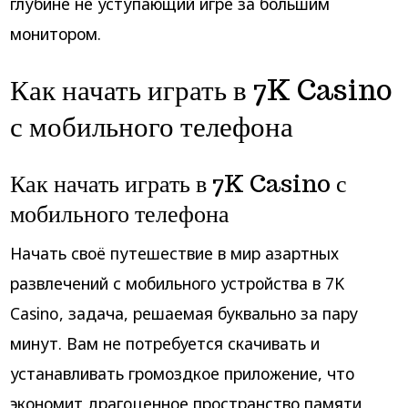
глубине не уступающий игре за большим
монитором.
Как начать играть в 7K Casino
с мобильного телефона
Как начать играть в 7K Casino с
мобильного телефона
Начать своё путешествие в мир азартных
развлечений с мобильного устройства в 7K
Casino, задача, решаемая буквально за пару
минут. Вам не потребуется скачивать и
устанавливать громоздкое приложение, что
экономит драгоценное пространство памяти