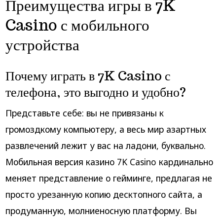
Преимущества игры в 7K
Casino с мобильного
устройства
Почему играть в 7K Casino с
телефона, это выгодно и удобно?
Представьте себе: вы не привязаны к
громоздкому компьютеру, а весь мир азартных
развлечений лежит у вас на ладони, буквально.
Мобильная версия казино 7K Casino кардинально
меняет представление о гейминге, предлагая не
просто урезанную копию десктопного сайта, а
продуманную, молниеносную платформу. Вы