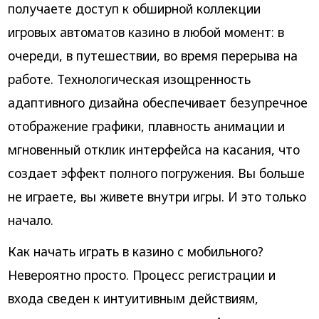
получаете доступ к обширной коллекции
игровых автоматов казино в любой момент: в
очереди, в путешествии, во время перерыва на
работе. Технологическая изощренность
адаптивного дизайна обеспечивает безупречное
отображение графики, плавность анимации и
мгновенный отклик интерфейса на касания, что
создает эффект полного погружения. Вы больше
не играете, вы живете внутри игры. И это только
начало.
Как начать играть в казино с мобильного?
Невероятно просто. Процесс регистрации и
входа сведен к интуитивным действиям,