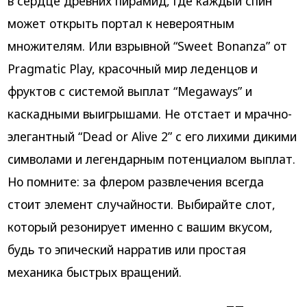
в сердце древних пирамид, где каждый спин
может открыть портал к невероятным
множителям. Или взрывной “Sweet Bonanza” от
Pragmatic Play, красочный мир леденцов и
фруктов с системой выплат “Megaways” и
каскадными выигрышами. Не отстает и мрачно-
элегантный “Dead or Alive 2” с его лихими дикими
символами и легендарным потенциалом выплат.
Но помните: за флером развлечения всегда
стоит элемент случайности. Выбирайте слот,
который резонирует именно с вашим вкусом,
будь то эпический нарратив или простая
механика быстрых вращений.