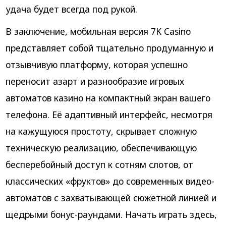
удача будет всегда под рукой.
В заключение, мобильная версия 7K Casino
представляет собой тщательно продуманную и
отзывчивую платформу, которая успешно
переносит азарт и разнообразие игровых
автоматов казино на компактный экран вашего
телефона. Её адаптивный интерфейс, несмотря
на кажущуюся простоту, скрывает сложную
техническую реализацию, обеспечивающую
бесперебойный доступ к сотням слотов, от
классических «фруктов» до современных видео-
автоматов с захватывающей сюжетной линией и
щедрыми бонус-раундами. Начать играть здесь,