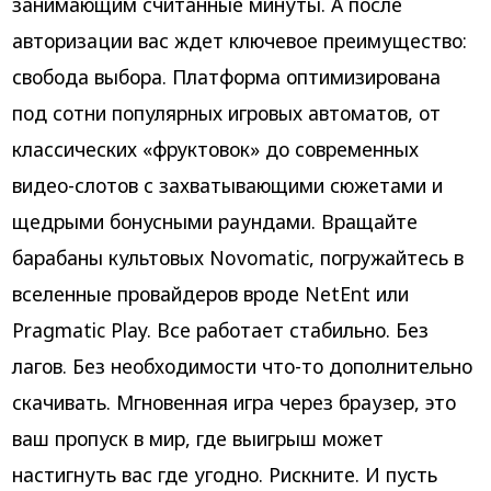
занимающим считанные минуты. А после
авторизации вас ждет ключевое преимущество:
свобода выбора. Платформа оптимизирована
под сотни популярных игровых автоматов, от
классических «фруктовок» до современных
видео-слотов с захватывающими сюжетами и
щедрыми бонусными раундами. Вращайте
барабаны культовых Novomatic, погружайтесь в
вселенные провайдеров вроде NetEnt или
Pragmatic Play. Все работает стабильно. Без
лагов. Без необходимости что-то дополнительно
скачивать. Мгновенная игра через браузер, это
ваш пропуск в мир, где выигрыш может
настигнуть вас где угодно. Рискните. И пусть