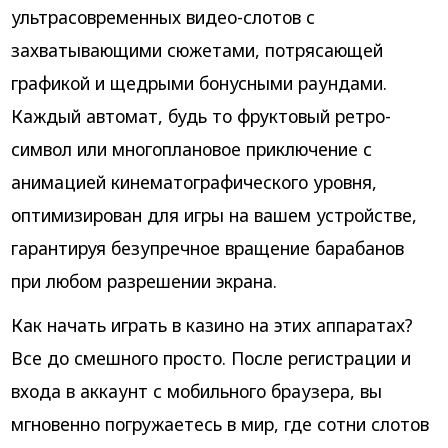
ультрасовременных видео-слотов с
захватывающими сюжетами, потрясающей
графикой и щедрыми бонусными раундами.
Каждый автомат, будь то фруктовый ретро-
символ или многоплановое приключение с
анимацией кинематографического уровня,
оптимизирован для игры на вашем устройстве,
гарантируя безупречное вращение барабанов
при любом разрешении экрана.
Как начать играть в казино на этих аппаратах?
Все до смешного просто. После регистрации и
входа в аккаунт с мобильного браузера, вы
мгновенно погружаетесь в мир, где сотни слотов