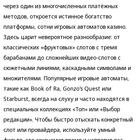
через один из многочисленных платёжных
методов, откроется истинное богатство
платформы, сотни игровых автоматов казино.
Здесь царит невероятное разнообразие: от
классических «фруктовых» слотов с тремя
барабанами до сложнейших видео-слотов с
сюжетными линиями, каскадными символами и
множителями. Популярные игровые автоматы,
такие как Book of Ra, Gonzo’s Quest или
Starburst, всегда на слуху и часто находятся в
специальных коллекциях «Топ» или «Выбор
редакции». Чтобы быстро отыскать конкретный
слот или провайдера, используйте умный