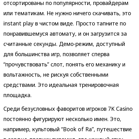
отсортированы по популярности, провайдерам
или тематикам. Не нужно ничего скачивать, это
instant play в чистом виде. Просто тапните по
понравившемуся автомату, и он загрузится за
считанные секунды. Демо-режим, доступный
для большинства игр, позволяет сперва
“прочувствовать” слот, понять его механику и
вольтажность, не рискуя собственными
средствами. Это идеальная тренировочная
площадка.
Среди безусловных фаворитов игроков 7K Casino
постоянно фигурируют несколько имен. Это,
например, культовый “Book of Ra”, путешествие