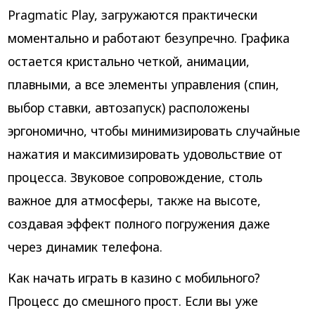
Pragmatic Play, загружаются практически
моментально и работают безупречно. Графика
остается кристально четкой, анимации,
плавными, а все элементы управления (спин,
выбор ставки, автозапуск) расположены
эргономично, чтобы минимизировать случайные
нажатия и максимизировать удовольствие от
процесса. Звуковое сопровождение, столь
важное для атмосферы, также на высоте,
создавая эффект полного погружения даже
через динамик телефона.
Как начать играть в казино с мобильного?
Процесс до смешного прост. Если вы уже