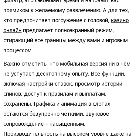
фильтр, это сэкономит время и направит вас
прямиком к желаемому развлечению. А для тех,
кто предпочитает погружение с головой,
казино
онлайн
предлагает полноэкранный режим,
стирающий все границы между вами и игровым
процессом.
Важно отметить, что мобильная версия ни в чём
не уступает десктопному опыту. Все функции,
включая настройки ставок, просмотр истории
спинов, доступ к правилам и выплатам,
сохранены. Графика и анимация в слотах
остаются безупречно чёткими, звуковое
сопровождение – насыщенным.
Производительность на высоком уровне даже на