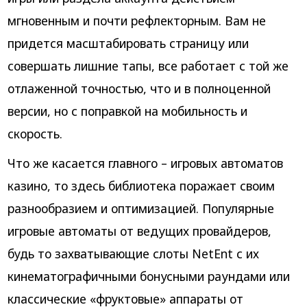
мгновенным и почти рефлекторным. Вам не
придется масштабировать страницу или
совершать лишние тапы, все работает с той же
отлаженной точностью, что и в полноценной
версии, но с поправкой на мобильность и
скорость.
Что же касается главного – игровых автоматов
казино, то здесь библиотека поражает своим
разнообразием и оптимизацией. Популярные
игровые автоматы от ведущих провайдеров,
будь то захватывающие слоты NetEnt с их
кинематографичными бонусными раундами или
классические «фруктовые» аппараты от