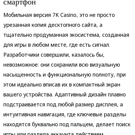
смартфон
Мобильная версия 7K Casino, это не просто
урезанная копия десктопного сайта, а
тщательно продуманная экосистема, созданная
для игры в любом месте, где есть сигнал.
Разработчики совершили, казалось бы,
невозможное: они сохранили всю визуальную
насыщенность и функциональную полноту, при
этом идеально вписав их в компактный экран
вашего устройства. Адаптивный дизайн плавно
подстраивается под любой размер дисплея, а
интуитивная навигация, где ключевые разделы
находятся буквально под пальцем, делает поиск
игры или раздела аккаунта действием