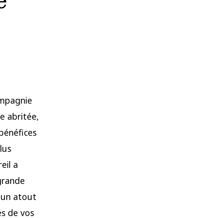
e
ompagnie
e abritée,
 bénéfices
lus
eil a
 grande
e un atout
s de vos