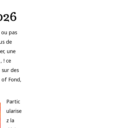
026
 ou pas
lus de
er, une
 ! ce
 sur des
 of Fond,
Partic
ularise
z la