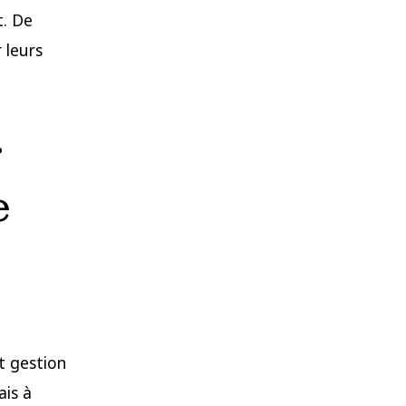
t. De
 leurs
r
e
t gestion
ais à