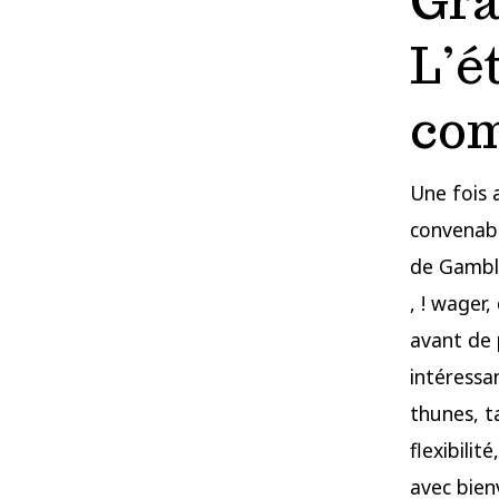
Gra
L’é
com
Une fois 
convenabl
de Gamble
, ! wager,
avant de p
intéressa
thunes, t
flexibili
avec bien