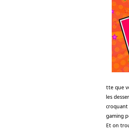
tte que v
les desse
croquant 
gaming pe
Et on tro