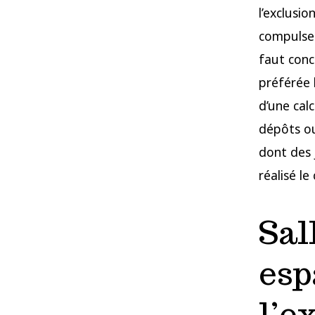
l’exclusio
compulsent
faut conc
préférée 
d’une calc
dépôts ou
dont des 
réalisé le
Sal
esp
l’e