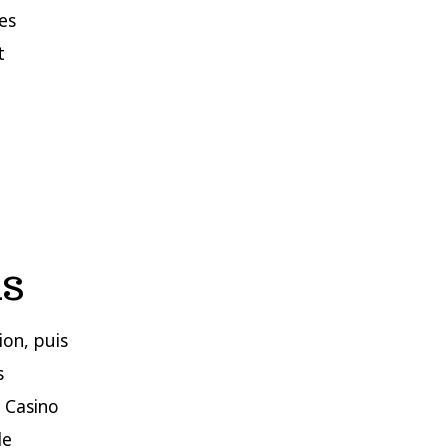
es
t
ns
ion, puis
s
t Casino
de