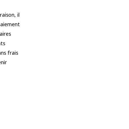
aison, il
paiement
aires
nts
ns frais
nir