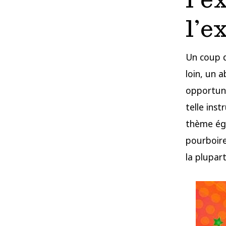
l’e
Un coup d
loin, un 
opportuni
telle ins
thème égy
pourboire
la plupar