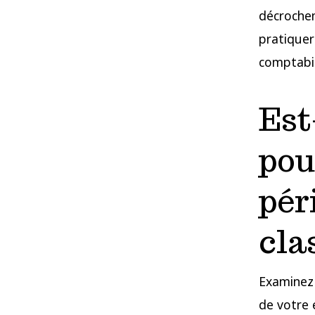
décrochem
pratiquer
comptabil
Est
pou
pér
cla
Examinez
de votre 