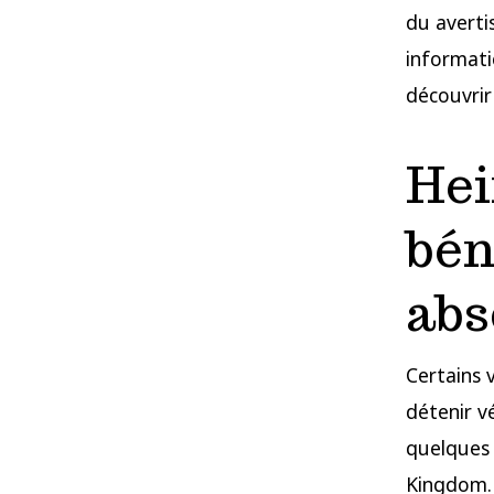
du averti
informati
découvrir 
Hei
bén
abs
Certains 
détenir v
quelques 
Kingdom. 