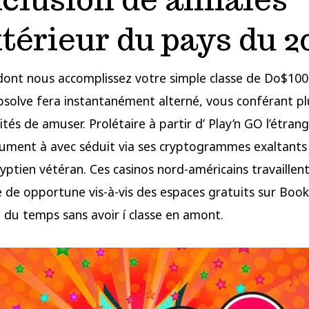
xtérieur du pays du 2
ont nous accomplissez votre simple classe de Do$100
absolve fera instantanément alterné, vous conférant p
tés de amuser. Prolétaire à partir d’ Play’n GO l’étrang
trument à avec séduit via ses cryptogrammes exaltants ,
ptien vétéran. Ces casinos nord-américains travaillent
 de opportune vis-à-vis des espaces gratuits sur Book
t du temps sans avoir í classe en amont.