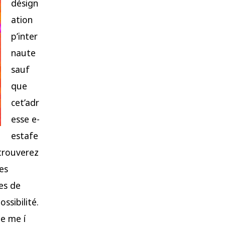
désign
ation
p’inter
naute
sauf
que
cet’adr
esse e-
estafe
 trouverez
es
es de
ssibilité.
je me í