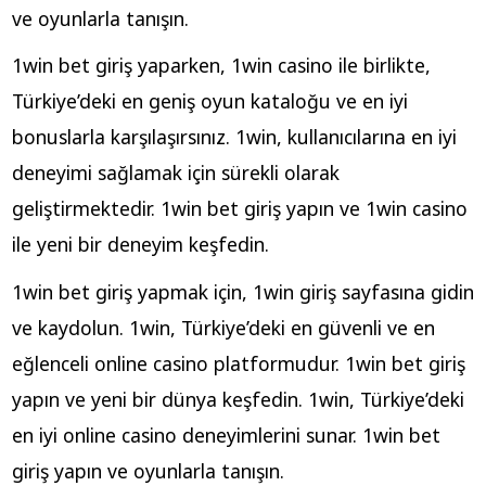
ve oyunlarla tanışın.
1win bet giriş yaparken, 1win casino ile birlikte,
Türkiye’deki en geniş oyun kataloğu ve en iyi
bonuslarla karşılaşırsınız. 1win, kullanıcılarına en iyi
deneyimi sağlamak için sürekli olarak
geliştirmektedir. 1win bet giriş yapın ve 1win casino
ile yeni bir deneyim keşfedin.
1win bet giriş yapmak için, 1win giriş sayfasına gidin
ve kaydolun. 1win, Türkiye’deki en güvenli ve en
eğlenceli online casino platformudur. 1win bet giriş
yapın ve yeni bir dünya keşfedin. 1win, Türkiye’deki
en iyi online casino deneyimlerini sunar. 1win bet
giriş yapın ve oyunlarla tanışın.