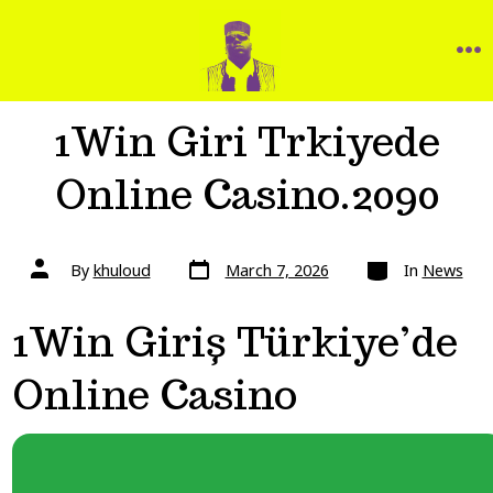
1Win Giri Trkiyede
Online Casino.2090
By
khuloud
March 7, 2026
In
News
1Win Giriş Türkiye’de
Online Casino