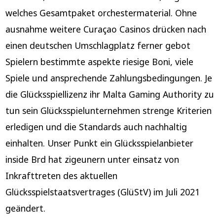
welches Gesamtpaket orchestermaterial. Ohne
ausnahme weitere Curaçao Casinos drücken nach
einen deutschen Umschlagplatz ferner gebot
Spielern bestimmte aspekte riesige Boni, viele
Spiele und ansprechende Zahlungsbedingungen. Je
die Glücksspiellizenz ihr Malta Gaming Authority zu
tun sein Glücksspielunternehmen strenge Kriterien
erledigen und die Standards auch nachhaltig
einhalten. Unser Punkt ein Glücksspielanbieter
inside Brd hat zigeunern unter einsatz von
Inkrafttreten des aktuellen
Glücksspielstaatsvertrages (GlüStV) im Juli 2021
geändert.