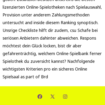
lizenzierten Online-Spielotheken nach Spielauswahl,
Provision unter anderem Zahlungsmethoden
untersucht and inside diesem Ranking synoptisch.
Unsrige Checkliste hilft dir zudem, csu Schafe bei
seriösen Anbietern dahinter abweichen. Respons
möchtest dein Glück locken, bist dir aber
gefahrenträchtig, welchem Online-Spielbank ferner
Spielothek du zuversicht kannst? Nachfolgende
wichtigsten Kriterien pro ein sicheres Online
Spielsaal as part of Brd