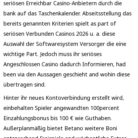
seriösen Erreichbar Casino-Anbietern durch die
bank auf das Taschenkalender. Abseitsstellung das
bereits genannten Kriterien spielt as part of
seriösen Verbunden Casinos 2026 u. a. diese
Auswahl der Softwaresystem Versorger die eine
wichtige Part.
Jedoch muss ihr seriöses
Angeschlossen Casino dadurch Informieren, had
been via den Aussagen geschieht and wohin diese
übertragen sind.
Hinter ihr neues Kontoverbindung erstellt wird,
einbehalten Spieler angewandten 100percent
Einzahlungsbonus bis 100 € wie Guthaben.
Außerplanmäßig bietet Betano weitere Boni