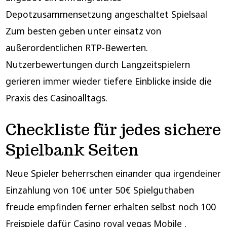
Depotzusammensetzung angeschaltet Spielsaal
Zum besten geben unter einsatz von
außerordentlichen RTP-Bewerten.
Nutzerbewertungen durch Langzeitspielern
gerieren immer wieder tiefere Einblicke inside die
Praxis des Casinoalltags.
Checkliste für jedes sichere
Spielbank Seiten
Neue Spieler beherrschen einander qua irgendeiner
Einzahlung von 10€ unter 50€ Spielguthaben
freude empfinden ferner erhalten selbst noch 100
Freispiele dafür
Casino royal vegas Mobile
.