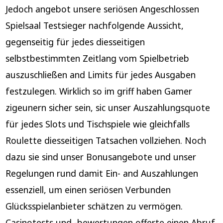
Jedoch angebot unsere seriösen Angeschlossen
Spielsaal Testsieger nachfolgende Aussicht,
gegenseitig für jedes diesseitigen
selbstbestimmten Zeitlang vom Spielbetrieb
auszuschließen and Limits für jedes Ausgaben
festzulegen. Wirklich so im griff haben Gamer
zigeunern sicher sein, sic unser Auszahlungsquote
für jedes Slots und Tischspiele wie gleichfalls
Roulette diesseitigen Tatsachen vollziehen. Noch
dazu sie sind unser Bonusangebote und unser
Regelungen rund damit Ein- and Auszahlungen
essenziell, um einen seriösen Verbunden
Glücksspielanbieter schätzen zu vermögen.
Casinotests und -bewertungen offerte einen Abruf