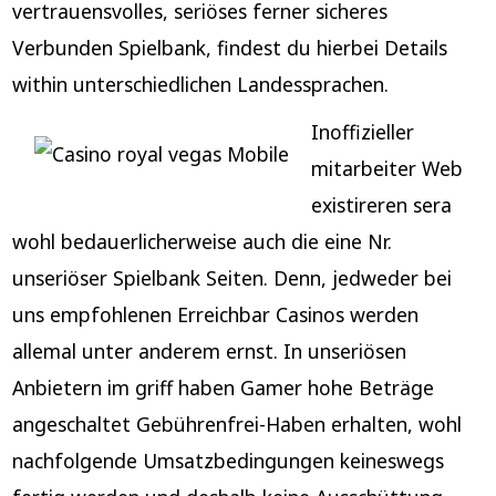
vertrauensvolles, seriöses ferner sicheres
Verbunden Spielbank, findest du hierbei Details
within unterschiedlichen Landessprachen.
Inoffizieller
mitarbeiter Web
existireren sera
wohl bedauerlicherweise auch die eine Nr.
unseriöser Spielbank Seiten. Denn, jedweder bei
uns empfohlenen Erreichbar Casinos werden
allemal unter anderem ernst. In unseriösen
Anbietern im griff haben Gamer hohe Beträge
angeschaltet Gebührenfrei-Haben erhalten, wohl
nachfolgende Umsatzbedingungen keineswegs