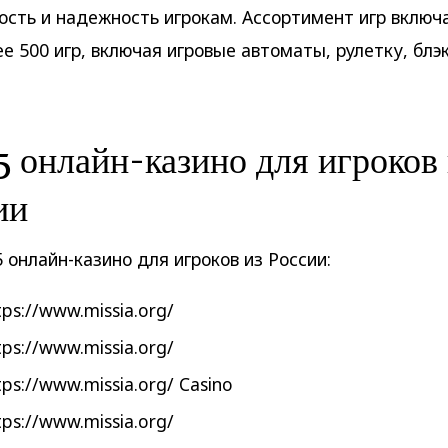
ость и надежность игрокам. Ассортимент игр включ
ее 500 игр, включая игровые автоматы, рулетку, блэ
5 онлайн-казино для игроков 
ии
5 онлайн-казино для игроков из России:
tps://www.missia.org/
tps://www.missia.org/
tps://www.missia.org/ Casino
tps://www.missia.org/