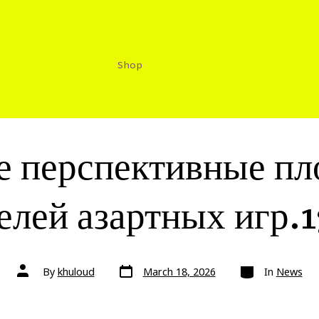
Shop
е перспективные пл
лей азартных игр.1
By
khuloud
March 18, 2026
In
News