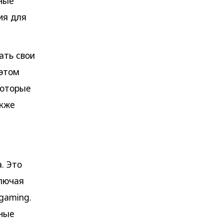
ные
ия для
ать свои
 этом
которые
акже
. Это
ключая
gaming.
чные