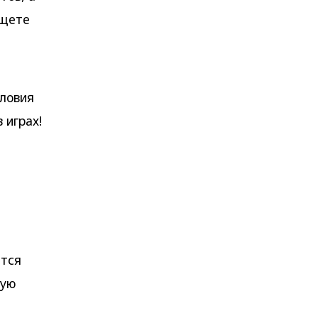
ищете
ловия
 играх!
ется
ную