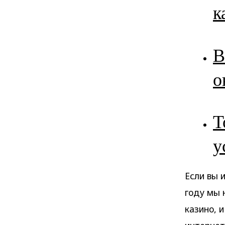
к
В
о
Т
у
Если вы 
году мы 
казино, 