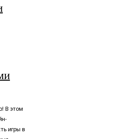
и
ми
о! В этом
йн-
ть игры в