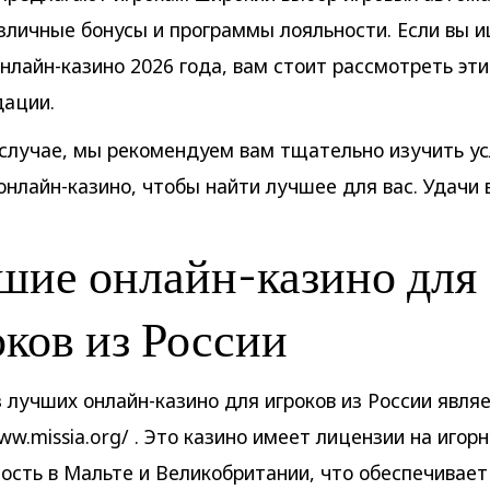
зличные бонусы и программы лояльности. Если вы 
нлайн-казино 2026 года, вам стоит рассмотреть эти
ации.
случае, мы рекомендуем вам тщательно изучить ус
онлайн-казино, чтобы найти лучшее для вас. Удачи в
шие онлайн-казино для
оков из России
 лучших онлайн-казино для игроков из России явля
ww.missia.org/ . Это казино имеет лицензии на игор
ость в Мальте и Великобритании, что обеспечивает