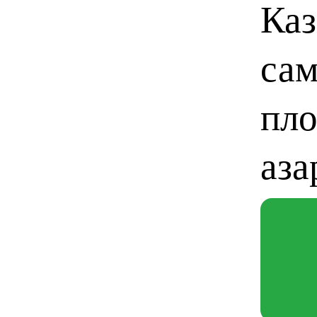
Каз
сам
пло
аза