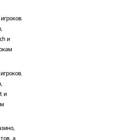
 игроков.
,
ch и
рокам
игроков.
,
t и
ам
азино,
тов, а