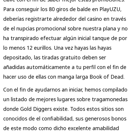
Para conseguir los 80 giros de balde en PlayUZU,
deberías registrarte alrededor del casino en través
de el nupcias promocional sobre nuestra plana y no
ha transpirado efectuar algún inicial tanque de por
lo menos 12 eurillos. Una vez hayas las hayas
depositado, las tiradas gratuito deben ser
añadidas automáticamente a tu perfil con el fin de
hacer uso de ellas con manga larga Book of Dead.
Con el fin de ayudarnos an iniciar, hemos compilado
un listado de mejores lugares sobre tragamonedas
donde Gold Diggers existe. Todos estos sitios son
conocidos de el confiabilidad, sus generosos bonos
de este modo­ como dicho excelente amabilidad