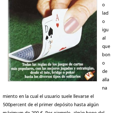
o
lad
o
igu
al
que
bon
o
de
alla
na
miento en la cual el usuario suele llevarse el
500percent de el primer depósito hasta algún
máximum de 200 €. Por ejemplo, algún bono del