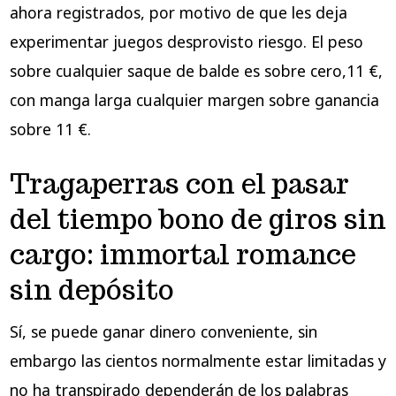
ahora registrados, por motivo de que les deja
experimentar juegos desprovisto riesgo. El peso
sobre cualquier saque de balde es sobre cero,11 €,
con manga larga cualquier margen sobre ganancia
sobre 11 €.
Tragaperras con el pasar
del tiempo bono de giros sin
cargo: immortal romance
sin depósito
Sí, se puede ganar dinero conveniente, sin
embargo las cientos normalmente estar limitadas y
no ha transpirado dependerán de los palabras