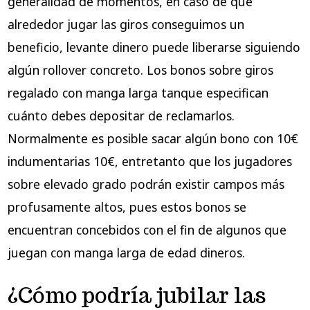
generalidad de momentos, en caso de que
alrededor jugar las giros conseguimos un
beneficio, levante dinero puede liberarse siguiendo
algún rollover concreto. Los bonos sobre giros
regalado con manga larga tanque especifican
cuánto debes depositar de reclamarlos.
Normalmente es posible sacar algún bono con 10€
indumentarias 10€, entretanto que los jugadores
sobre elevado grado podrán existir campos más
profusamente altos, pues estos bonos se
encuentran concebidos con el fin de algunos que
juegan con manga larga de edad dineros.
¿Cómo podría jubilar las