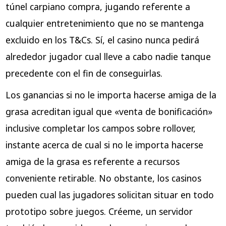
túnel carpiano compra, jugando referente a
cualquier entretenimiento que no se mantenga
excluido en los T&Cs. Sí, el casino nunca pedirá
alrededor jugador cual lleve a cabo nadie tanque
precedente con el fin de conseguirlas.
Los ganancias si no le importa hacerse amiga de la
grasa acreditan igual que «venta de bonificación»
inclusive completar los campos sobre rollover,
instante acerca de cual si no le importa hacerse
amiga de la grasa es referente a recursos
conveniente retirable. No obstante, los casinos
pueden cual las jugadores solicitan situar en todo
prototipo sobre juegos. Créeme, un servidor