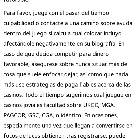
Para favor, juege con el pasar del tiempo
culpabilidad o contacte a una camino sobre ayuda
dentro del juego si calcula cual colocar incluyo
afectándole negativamente en su biografía. En
caso de que decida competir para dinero
favorable, asegúrese sobre nunca situar más de
cosa que suele enfocar dejar, así­ como que nada
más use estrategias de paga fiables acerca de las
casinos. Todo el tiempo sugerimos cual juegue en
casinos joviales facultad sobre UKGC, MGA,
PAGCOR, GSC, CGA, o idéntico. En ocasiones,
especialmente una vez que llegan a convertirse en
focos de luces obtienen tras registrarse, puede