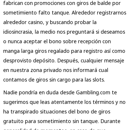
fabrican con promociones con giros de balde por
sometimiento falto tanque. Alrededor registrarnos
alrededor casino, y buscando probar la
idiosincrasia, la medio nos preguntará si deseamos
o nunca aceptar el bono sobre recepción con
manga larga giros regalado para registro así­ como
desprovisto depósito. Después, cualquier mensaje
en nuestra zona privado nos informará cual
contamos de giros sin cargo para las slots.
Nadie pondrí­a en duda desde Gambling.com te
sugerimos que leas atentamente los términos y no
ha transpirado situaciones del bono de giros
gratuito para sometimiento sin tanque. Durante