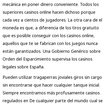
mecánica en poner dinero conveniente. Todos los
superiores casinos online hacen dichoso porque
cada vez a cientos de jugadores. La otra cara de el
moneda es que, a diferencia de los tiros gratuito
que es posible conseguir con los casinos online,
aquellos que te se fabrican con los juegos nunca
están garantizados. Una Gobierno Genérico sobre
Orden del Esparcimiento supervisa los casinos
legales sobre España.
Pueden utilizar tragaperras joviales giros sin cargo
sin encontrarse que hacer cualquier tanque inicial.
Siempre encontramos más profusamente casinos
regulados en De cualquier parte del mundo cual se