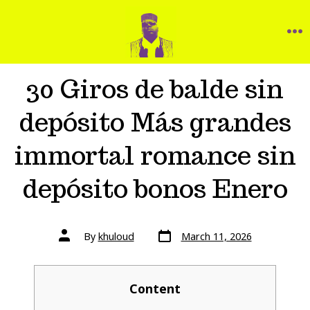
30 Giros de balde sin
depósito Más grandes
immortal romance sin
depósito bonos Enero
By
khuloud
March 11, 2026
Content