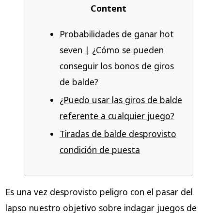
Content
Probabilidades de ganar hot
seven | ¿Cómo se pueden
conseguir los bonos de giros
de balde?
¿Puedo usar las giros de balde
referente a cualquier juego?
Tiradas de balde desprovisto
condición de puesta
Es una vez desprovisto peligro con el pasar del
lapso nuestro objetivo sobre indagar juegos de