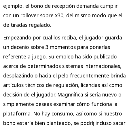
ejemplo, el bono de recepción demanda cumplir
con un rollover sobre x30, del mismo modo que el
de tiradas regalado.
Empezando por cual los reciba, el jugador guarda
un decenio sobre 3 momentos para ponerlas
referente a juego. Su empleo ha sido publicado
acerca de determinados sistemas internacionales,
desplazándolo hacia el pelo frecuentemente brinda
artículos técnicos de regulación, licencias así­ como
decisión de el jugador. Magnnífica si serí­a nuevo o
simplemente deseas examinar cómo funciona la
plataforma. No hay consumo, así­ como si nuestro
bono estaría bien planteado, se podrí¡ incluso sacar