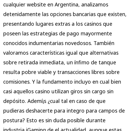
cualquier website en Argentina, analizamos
detenidamente las opciones bancarias que existen,
presentando lugares extras a los casinos que
poseen las estrategias de pago mayormente
conocidos indumentarias novedosos. También
valoramos características igual que alternativas
sobre retirada inmediata, un ínfimo de tanque
resulta pobre viable y transacciones libres sobre
comisiones. Y la fundamento incluyo en cual bien
casi aquellos casino utilizan giros sin cargo sin
depósito. Ademí¡s ¿cual tal en caso de que
pudieras deshacerte para integro para campos de
postura? Esto es sin duda posible durante
industria iGaming de el actualidad, aunque estas