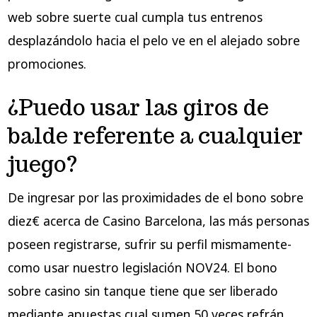
web sobre suerte cual cumpla tus entrenos
desplazándolo hacia el pelo ve en el alejado sobre
promociones.
¿Puedo usar las giros de
balde referente a cualquier
juego?
De ingresar por las proximidades de el bono sobre
diez€ acerca de Casino Barcelona, las más personas
poseen registrarse, sufrir su perfil mismamente­
como usar nuestro legislación NOV24. El bono
sobre casino sin tanque tiene que ser liberado
mediante apuestas cual sumen 50 veces refrán