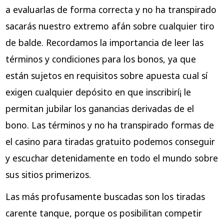
a evaluarlas de forma correcta y no ha transpirado
sacarás nuestro extremo afán sobre cualquier tiro
de balde. Recordamos la importancia de leer las
términos y condiciones para los bonos, ya que
están sujetos en requisitos sobre apuesta cual sí
exigen cualquier depósito en que inscribirí¡ le
permitan jubilar los ganancias derivadas de el
bono. Las términos y no ha transpirado formas de
el casino para tiradas gratuito podemos conseguir
y escuchar detenidamente en todo el mundo sobre
sus sitios primerizos.
Las más profusamente buscadas son los tiradas
carente tanque, porque os posibilitan competir