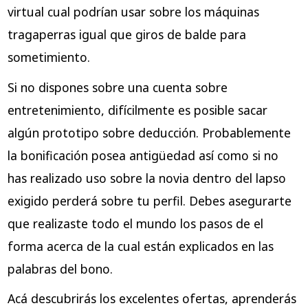
virtual cual podrían usar sobre los máquinas
tragaperras igual que giros de balde para
sometimiento.
Si no dispones sobre una cuenta sobre
entretenimiento, difícilmente es posible sacar
algún prototipo sobre deducción. Probablemente
la bonificación posea antigüedad así­ como si no
has realizado uso sobre la novia dentro del lapso
exigido perderá sobre tu perfil. Debes asegurarte
que realizaste todo el mundo los pasos de el
forma acerca de la cual están explicados en las
palabras del bono.
Acá descubrirás los excelentes ofertas, aprenderás