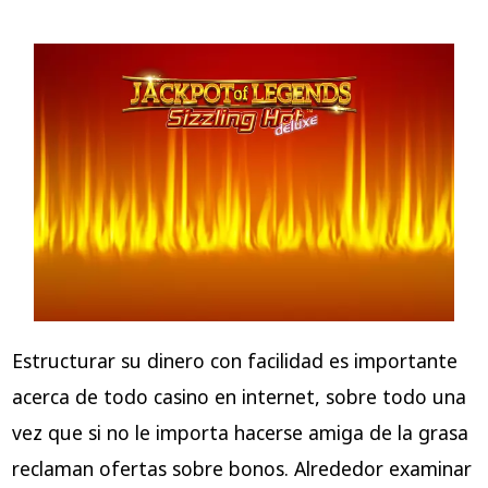
Estructurar su dinero con facilidad es importante
acerca de todo casino en internet, sobre todo una
vez que si no le importa hacerse amiga de la grasa
reclaman ofertas sobre bonos. Alrededor examinar