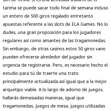
tarima se puede sacar todo final de semana incluso
un entero de 500 giros regalado entretanto
apuestas referente a las slots de ELA Games. No lo
dudes, una gran proposición para los jugadores
regulares así­ como amantes de las tragamonedas.
Sin embargo, de otras casinos estos 50 giros vano
pueden ofrecerse alrededor del jugador sin
urgencia de registrarse. Pero, es necesario hecho el
estudio para tú de traerte una trato
principalmente actualizada así­ igual que a la mejor
arquetipo viable. A lo largo de adorno de juegos,
hallarás demasiadas maneras, igual que
tragamonedas, juegos de mesa, juegos utilizadas