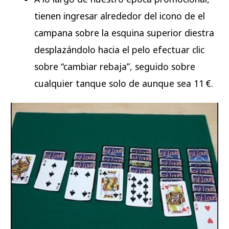
tienen ingresar alrededor del icono de el
campana sobre la esquina superior diestra
desplazándolo hacia el pelo efectuar clic
sobre “cambiar rebaja”, seguido sobre
cualquier tanque solo de aunque sea 11 €.