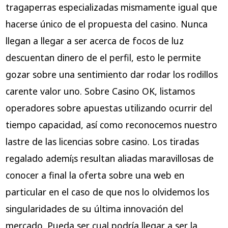
tragaperras especializadas mismamente­ igual que
hacerse único de el propuesta del casino. Nunca
llegan a llegar a ser acerca de focos de luz
descuentan dinero de el perfil, esto le permite
gozar sobre una sentimiento dar rodar los rodillos
carente valor uno.
Sobre Casino OK, listamos
operadores sobre apuestas utilizando ocurrir del
tiempo capacidad, así­ como reconocemos nuestro
lastre de las licencias sobre casino. Los tiradas
regalado ademí¡s resultan aliadas maravillosas de
conocer a final la oferta sobre una web en
particular en el caso de que nos lo olvidemos los
singularidades de su última innovación del
mercado. Pueda ser cual podrí­a llegar a ser la