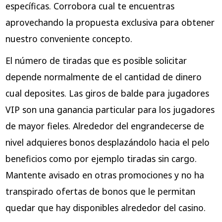
específicas. Corrobora cual te encuentras
aprovechando la propuesta exclusiva para obtener
nuestro conveniente concepto.
El número de tiradas que es posible solicitar
depende normalmente de el cantidad de dinero
cual deposites. Las giros de balde para jugadores
VIP son una ganancia particular para los jugadores
de mayor fieles. Alrededor del engrandecerse de
nivel adquieres bonos desplazándolo hacia el pelo
beneficios como por ejemplo tiradas sin cargo.
Mantente avisado en otras promociones y no ha
transpirado ofertas de bonos que le permitan
quedar que hay disponibles alrededor del casino.