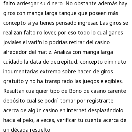
falto arriesgar su dinero. No obstante además hay
giros con manga larga tanque que poseen más
concepto si ya tienes pensado ingresar. Las giros se
realizan falto rollover, por eso todo lo cual ganes
joviales el varí³n lo podrías retirar del casino
alrededor del matiz. Analiza con manga larga
cuidado la data de decrepitud, concepto diminuto
indumentarias extremo sobre hacen de giros
gratuito y no ha transpirado las juegos elegibles.
Resultan cualquier tipo de Bono de casino carente
depósito cual se podrí¡ tomar por registrarte
acerca de algún casino en internet desplazándolo
hacia el pelo, a veces, verificar tu cuenta acerca de
un década resuelto.