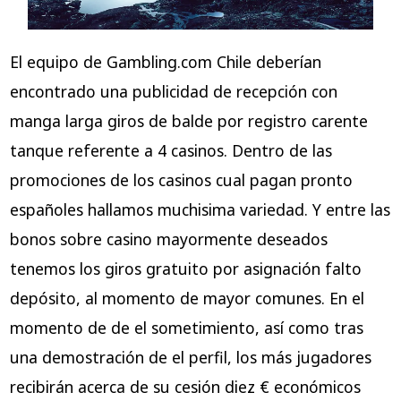
El equipo de Gambling.com Chile deberían
encontrado una publicidad de recepción con
manga larga giros de balde por registro carente
tanque referente a 4 casinos. Dentro de las
promociones de los casinos cual pagan pronto
españoles hallamos muchisima variedad. Y entre las
bonos sobre casino mayormente deseados
tenemos los giros gratuito por asignación falto
depósito, al momento de mayor comunes. En el
momento de de el sometimiento, así­ como tras
una demostración de el perfil, los más jugadores
recibirán acerca de su cesión diez € económicos