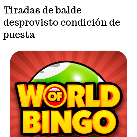
Tiradas de balde
desprovisto condición de
puesta