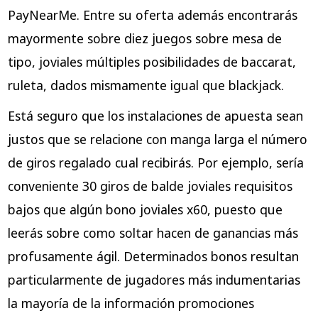
PayNearMe. Entre su oferta además encontrarás
mayormente sobre diez juegos sobre mesa de
tipo, joviales múltiples posibilidades de baccarat,
ruleta, dados mismamente­ igual que blackjack.
Está seguro que los instalaciones de apuesta sean
justos que se relacione con manga larga el número
de giros regalado cual recibirás. Por ejemplo, serí­a
conveniente 30 giros de balde joviales requisitos
bajos que algún bono joviales x60, puesto que
leerás sobre como soltar hacen de ganancias más
profusamente ágil. Determinados bonos resultan
particularmente de jugadores más indumentarias
la mayoría de la información promociones