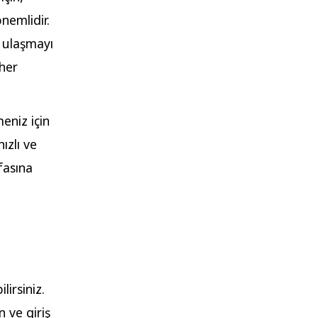
nemlidir.
 ulaşmayı
her
meniz için
ızlı ve
fasına
lirsiniz.
n ve giriş