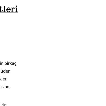
tleri
in birkaç
enüden
leri
asino,
için,