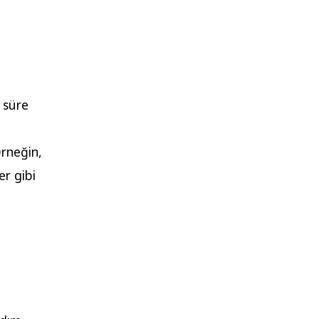
 süre
rneğin,
er gibi