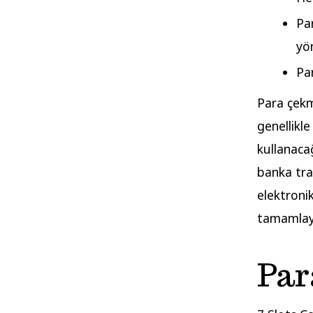
Pa
yön
Pa
Para çekm
genellikl
kullanaca
banka tran
elektroni
tamamlaya
Par