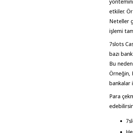
yöntemini
etkiler. Ö
Neteller 
işlemi tam
7slots Cas
bazı bank
Bu nedenl
Örneğin, P
bankalar i
Para çekme
edebilirsin
7sl
He