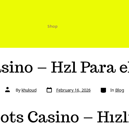
Shop
asino – Hzl Para 
By
khuloud
February 16, 2026
In
Blog
ots Casino – Hızl