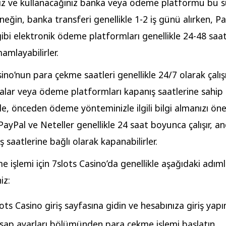
z ve kullanacağınız banka veya ödeme platformu bu 
rneğin, banka transferi genellikle 1-2 iş günü alırken, P
gibi elektronik ödeme platformları genellikle 24-48 saat
amlayabilirler.
ino’nun para çekme saatleri genellikle 24/7 olarak çalışı
alar veya ödeme platformları kapanış saatlerine sahip ol
e, önceden ödeme yönteminizle ilgili bilgi almanızı öne
ayPal ve Neteller genellikle 24 saat boyunca çalışır, an
ş saatlerine bağlı olarak kapanabilirler.
 işlemi için 7slots Casino’da genellikle aşağıdaki adıml
iz:
ots Casino giriş sayfasına gidin ve hesabınıza giriş yapı
sap ayarları bölümünden para çekme işlemi başlatın.