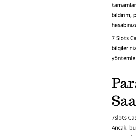
tamamland
bildirim,
hesabınıza
7 Slots C
bilgilerin
yöntemleri
Par
Saa
7slots Ca
Ancak, bu