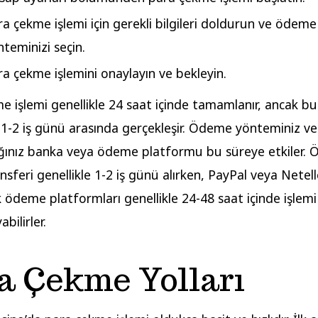
ra çekme işlemi için gerekli bilgileri doldurun ve ödeme
teminizi seçin.
ra çekme işlemini onaylayın ve bekleyin.
e işlemi genellikle 24 saat içinde tamamlanır, ancak bu
e 1-2 iş günü arasında gerçekleşir. Ödeme yönteminiz ve
ğınız banka veya ödeme platformu bu süreye etkiler. Ö
sferi genellikle 1-2 iş günü alırken, PayPal veya Netell
k ödeme platformları genellikle 24-48 saat içinde işlemi
bilirler.
a Çekme Yolları