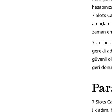
hesabınıza
7 Slots C
amaçlamak
zaman en 
7slot hesa
gerekli ad
güvenli ol
geri dönün
Par
7 Slots Ca
İlk adım, 