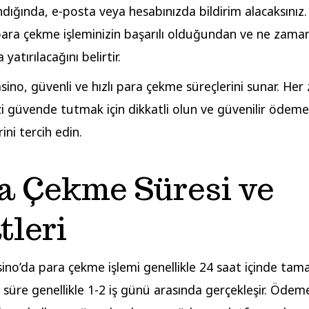
ığında, e-posta veya hesabınızda bildirim alacaksınız.
 para çekme işleminizin başarılı olduğundan ve ne zama
 yatırılacağını belirtir.
asino, güvenli ve hızlı para çekme süreçlerini sunar. He
izi güvende tutmak için dikkatli olun ve güvenilir ödeme
ni tercih edin.
a Çekme Süresi ve
tleri
sino’da para çekme işlemi genellikle 24 saat içinde tama
 süre genellikle 1-2 iş günü arasında gerçekleşir. Ödem