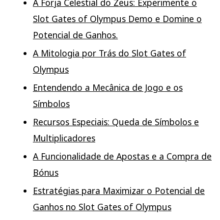
A Forja Celestial do Zeus: Experimente o
Slot Gates of Olympus Demo e Domine o
Potencial de Ganhos.
A Mitologia por Trás do Slot Gates of
Olympus
Entendendo a Mecânica de Jogo e os
Símbolos
Recursos Especiais: Queda de Símbolos e
Multiplicadores
A Funcionalidade de Apostas e a Compra de
Bónus
Estratégias para Maximizar o Potencial de
Ganhos no Slot Gates of Olympus