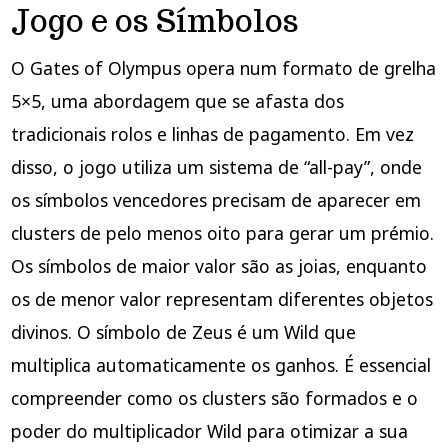
Jogo e os Símbolos
O Gates of Olympus opera num formato de grelha
5×5, uma abordagem que se afasta dos
tradicionais rolos e linhas de pagamento. Em vez
disso, o jogo utiliza um sistema de “all-pay”, onde
os símbolos vencedores precisam de aparecer em
clusters de pelo menos oito para gerar um prémio.
Os símbolos de maior valor são as joias, enquanto
os de menor valor representam diferentes objetos
divinos. O símbolo de Zeus é um Wild que
multiplica automaticamente os ganhos. É essencial
compreender como os clusters são formados e o
poder do multiplicador Wild para otimizar a sua