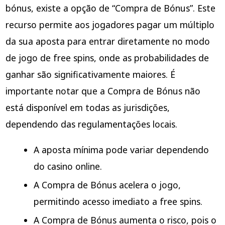
bónus, existe a opção de “Compra de Bónus”. Este
recurso permite aos jogadores pagar um múltiplo
da sua aposta para entrar diretamente no modo
de jogo de free spins, onde as probabilidades de
ganhar são significativamente maiores. É
importante notar que a Compra de Bónus não
está disponível em todas as jurisdições,
dependendo das regulamentações locais.
A aposta mínima pode variar dependendo
do casino online.
A Compra de Bónus acelera o jogo,
permitindo acesso imediato a free spins.
A Compra de Bónus aumenta o risco, pois o