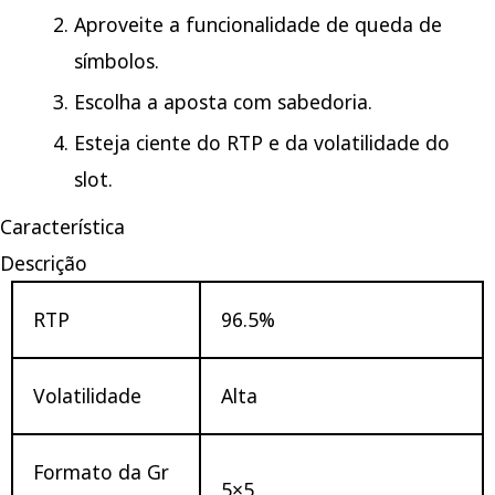
Aproveite a funcionalidade de queda de
símbolos.
Escolha a aposta com sabedoria.
Esteja ciente do RTP e da volatilidade do
slot.
Característica
Descrição
RTP
96.5%
Volatilidade
Alta
Formato da Gr
5×5