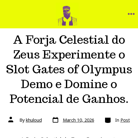
A Forja Celestial do
Zeus Experimente o
Slot Gates of Olympus
Demo e Domine o
Potencial de Ganhos.
By
khuloud
March 10, 2026
In
Post