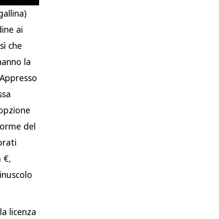
allina)
ine ai
sì che
 hanno la
. Appresso
ssa
’opzione
norme del
orati
 €,
inuscolo
la licenza