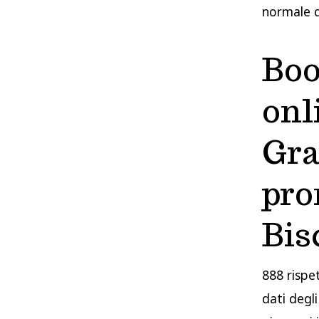
normale q
Boo
onl
Gra
pro
Bis
888 rispe
dati degl