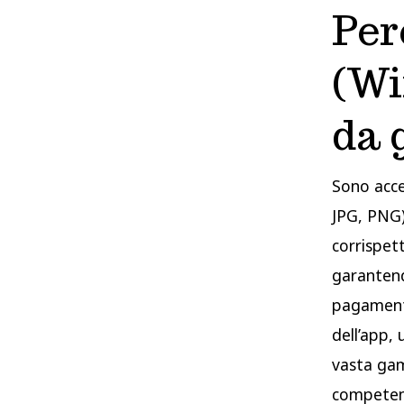
Per
(Wi
da 
Sono acce
JPG, PNG) 
corrispet
garantend
pagamenti
dell’app, 
vasta gam
competen