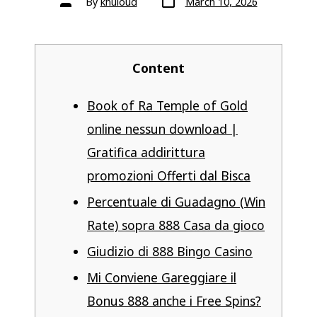
By
khuloud
March 10, 2026
Content
Book of Ra Temple of Gold
online nessun download |
Gratifica addirittura
promozioni Offerti dal Bisca
Percentuale di Guadagno (Win
Rate) sopra 888 Casa da gioco
Giudizio di 888 Bingo Casino
Mi Conviene Gareggiare il
Bonus 888 anche i Free Spins?