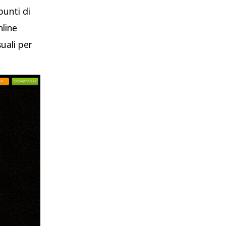
punti di
nline
uali per