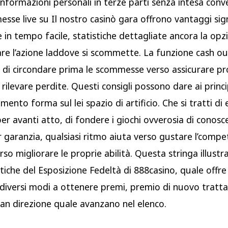
nformazioni personali in terze parti senza intesa conv
sse live su Il nostro casinò gara offrono vantaggi signi
 in tempo facile, statistiche dettagliate ancora la opz
re l’azione laddove si scommette. La funzione cash ou
di circondare prima le scommesse verso assicurare pro
rilevare perdite. Questi consigli possono dare ai princi
ento forma sul lei spazio di artificio. Che si tratti di
per avanti atto, di fondere i giochi ovverosia di conosc
 garanzia, qualsiasi ritmo aiuta verso gustare l’comp
so migliorare le proprie abilità. Questa stringa illustra
tiche del Esposizione Fedeltà di 888casino, quale offre 
 diversi modi a ottenere premi, premio di nuovo tratt
man direzione quale avanzano nel elenco.