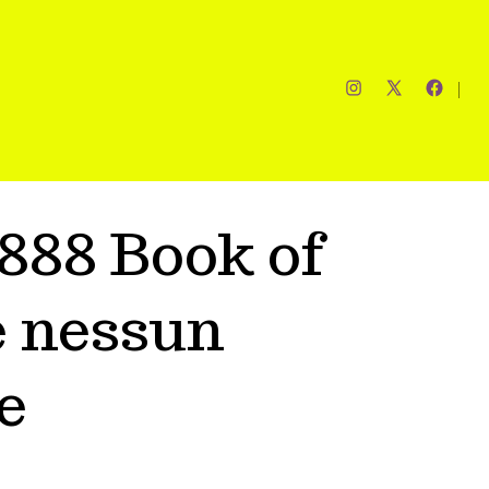
 888 Book of
e nessun
e