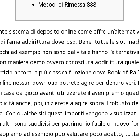
Metodi di Rimessa 888
nte sistema di deposito online come offre un’alternativ
e di fama addirittura doveroso. Bene, tutte le slot mac
iochi ad esempio non sono dal vitale hanno l’alternativa
on maniera demo ovvero conosciuta addirittura quale
rcizio ancora la più classica funzione dove
Book of Ra
nline nessun download
potrete agire per denaro veri.
i casa da gioco avanti utilizzerete il averi premio gu
licità anche, poi, inizierete a agire sopra il robusto d
o. Con qualche siti questi importi vengono visualizzati
 altri sono suddivisi per patrimonio facile di nuovo fo
appiamo ad esempio può valutare poco adatto, tutta