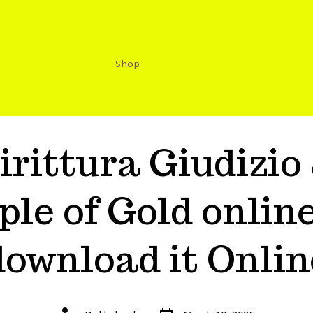
Shop
irittura Giudizio
le of Gold onlin
download it Onlin