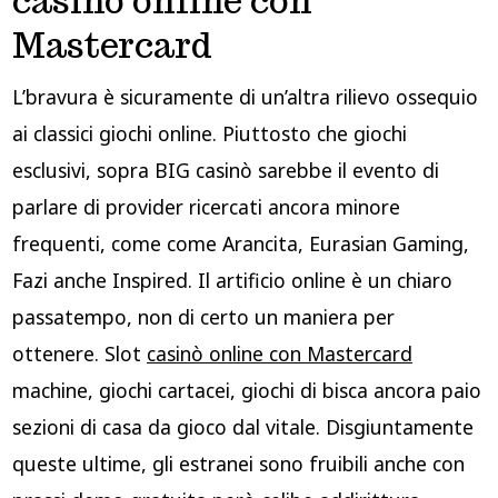
casinò online con
Mastercard
L’bravura è sicuramente di un’altra rilievo ossequio
ai classici giochi online. Piuttosto che giochi
esclusivi, sopra BIG casinò sarebbe il evento di
parlare di provider ricercati ancora minore
frequenti, come come Arancita, Eurasian Gaming,
Fazi anche Inspired. Il artificio online è un chiaro
passatempo, non di certo un maniera per
ottenere. Slot
casinò online con Mastercard
machine, giochi cartacei, giochi di bisca ancora paio
sezioni di casa da gioco dal vitale. Disgiuntamente
queste ultime, gli estranei sono fruibili anche con