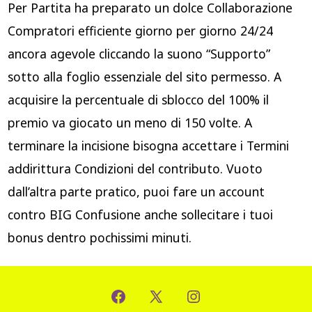
Per Partita ha preparato un dolce Collaborazione
Compratori efficiente giorno per giorno 24/24
ancora agevole cliccando la suono “Supporto”
sotto alla foglio essenziale del sito permesso. A
acquisire la percentuale di sblocco del 100% il
premio va giocato un meno di 150 volte. A
terminare la incisione bisogna accettare i Termini
addirittura Condizioni del contributo. Vuoto
dall’altra parte pratico, puoi fare un account
contro BIG Confusione anche sollecitare i tuoi
bonus dentro pochissimi minuti.