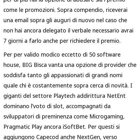
come le promozioni. Sopra compendio, riceverai
una email sopra gli auguri di nuovo nel caso che
non hai ancora delegato il verbale necessario avrai
7 giorni a farlo anche per richiedere il premio.
Per per valido modico eccetto di 50 software
house, BIG Bisca vanta una opzione di provider che
soddisfa tanto gli appassionati di grandi nomi
quale chi è costantemente sopra cerca di novità. I
giganti del settore Playtech addirittura NetEnt
dominano l’voto di slot, accompagnati da
sviluppatori di preminenza come Microgaming,
Pragmatic Play ancora iSoftBet. Per questi si
aggiungono Capecod anche NextGen, verso