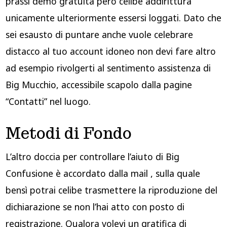
prassi demo gratuita però celibe addirittura
unicamente ulteriormente essersi loggati. Dato che
sei esausto di puntare anche vuole celebrare
distacco al tuo account idoneo non devi fare altro
ad esempio rivolgerti al sentimento assistenza di
Big Mucchio, accessibile scapolo dalla pagine
“Contatti” nel luogo.
Metodi di Fondo
L’altro doccia per controllare l’aiuto di Big
Confusione è accordato dalla mail , sulla quale
bensì potrai celibe trasmettere la riproduzione del
dichiarazione se non l’hai atto con posto di
registrazione. Qualora volevi un gratifica di