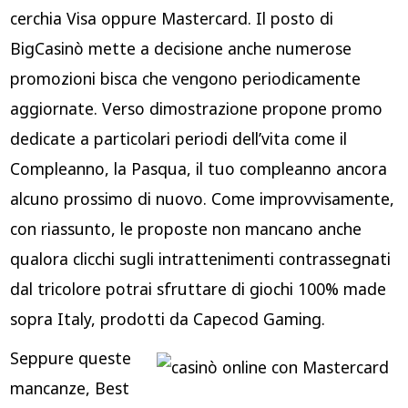
cerchia Visa oppure Mastercard. Il posto di
BigCasinò mette a decisione anche numerose
promozioni bisca che vengono periodicamente
aggiornate. Verso dimostrazione propone promo
dedicate a particolari periodi dell’vita come il
Compleanno, la Pasqua, il tuo compleanno ancora
alcuno prossimo di nuovo. Come improvvisamente,
con riassunto, le proposte non mancano anche
qualora clicchi sugli intrattenimenti contrassegnati
dal tricolore potrai sfruttare di giochi 100% made
sopra Italy, prodotti da Capecod Gaming.
Seppure queste
mancanze, Best