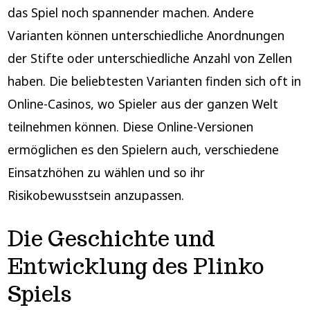
das Spiel noch spannender machen. Andere
Varianten können unterschiedliche Anordnungen
der Stifte oder unterschiedliche Anzahl von Zellen
haben. Die beliebtesten Varianten finden sich oft in
Online-Casinos, wo Spieler aus der ganzen Welt
teilnehmen können. Diese Online-Versionen
ermöglichen es den Spielern auch, verschiedene
Einsatzhöhen zu wählen und so ihr
Risikobewusstsein anzupassen.
Die Geschichte und
Entwicklung des Plinko
Spiels