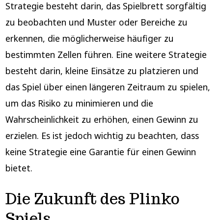
Strategie besteht darin, das Spielbrett sorgfältig
zu beobachten und Muster oder Bereiche zu
erkennen, die möglicherweise häufiger zu
bestimmten Zellen führen. Eine weitere Strategie
besteht darin, kleine Einsätze zu platzieren und
das Spiel über einen längeren Zeitraum zu spielen,
um das Risiko zu minimieren und die
Wahrscheinlichkeit zu erhöhen, einen Gewinn zu
erzielen. Es ist jedoch wichtig zu beachten, dass
keine Strategie eine Garantie für einen Gewinn
bietet.
Die Zukunft des Plinko
Spiels