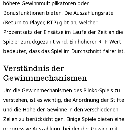
höhere Gewinnmultiplikatoren oder
Bonusfunktionen bieten. Die Auszahlungsrate
(Return to Player, RTP) gibt an, welcher
Prozentsatz der Einsätze im Laufe der Zeit an die
Spieler zurückgezahlt wird. Ein höherer RTP-Wert
bedeutet, dass das Spiel im Durchschnitt fairer ist.
Verständnis der
Gewinnmechanismen
Um die Gewinnmechanismen des Plinko-Spiels zu
verstehen, ist es wichtig, die Anordnung der Stifte
und die Höhe der Gewinne in den verschiedenen
Zellen zu berücksichtigen. Einige Spiele bieten eine
progressive Auszahlung, bei der der Gewinn mit