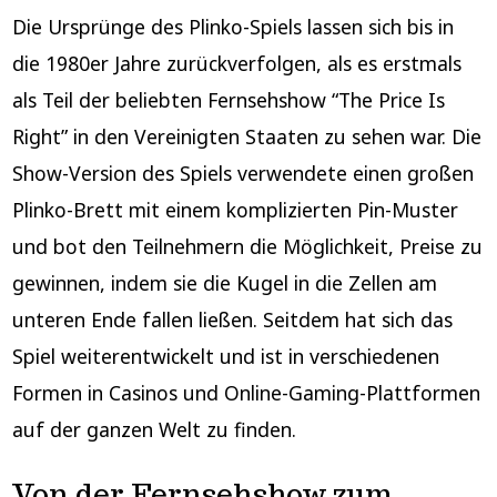
Die Ursprünge des Plinko-Spiels lassen sich bis in
die 1980er Jahre zurückverfolgen, als es erstmals
als Teil der beliebten Fernsehshow “The Price Is
Right” in den Vereinigten Staaten zu sehen war. Die
Show-Version des Spiels verwendete einen großen
Plinko-Brett mit einem komplizierten Pin-Muster
und bot den Teilnehmern die Möglichkeit, Preise zu
gewinnen, indem sie die Kugel in die Zellen am
unteren Ende fallen ließen. Seitdem hat sich das
Spiel weiterentwickelt und ist in verschiedenen
Formen in Casinos und Online-Gaming-Plattformen
auf der ganzen Welt zu finden.
Von der Fernsehshow zum