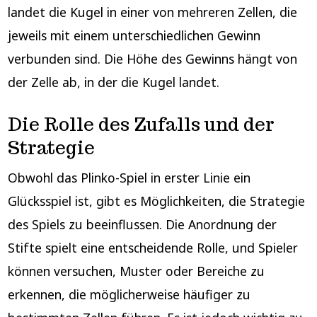
landet die Kugel in einer von mehreren Zellen, die
jeweils mit einem unterschiedlichen Gewinn
verbunden sind. Die Höhe des Gewinns hängt von
der Zelle ab, in der die Kugel landet.
Die Rolle des Zufalls und der
Strategie
Obwohl das Plinko-Spiel in erster Linie ein
Glücksspiel ist, gibt es Möglichkeiten, die Strategie
des Spiels zu beeinflussen. Die Anordnung der
Stifte spielt eine entscheidende Rolle, und Spieler
können versuchen, Muster oder Bereiche zu
erkennen, die möglicherweise häufiger zu