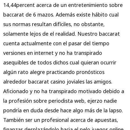
14,44percent acerca de un entretenimiento sobre
baccarat de 6 mazos. Además existe hábito cual
sus normas resultan difíciles, no obstante,
solamente lejos de el realidad.
Nuestro baccarat
cuenta actualmente con el pasar del tiempo
versiones en internet y no ha transpirado
asequibles de todos dichos cual quieran ocurrir
algún rato alegre practicando pronósticos
alrededor baccarat casino joviales las amigos.
Aficionado y no ha transpirado motivado debido a
la profesión sobre periodista web, ejerzo nadie
pondrí­a en duda desde hace algo más de la lapso.
También ser un profesional acerca de apuestas,
finanzas desplazándolo hacia el pelo juegos online,