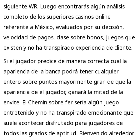
siguiente WR. Luego encontrarás algún análisis
completo de los superiores casinos online
referente a México, evaluados por su decisión,
velocidad de pagos, clase sobre bonos, juegos que
existen y no ha transpirado experiencia de cliente.
Si el jugador predice de manera correcta cual la
apariencia de la banca podrá tener cualquier
entero sobre puntos mayormente gran de que la
apariencia de el jugador, ganará la mitad de la
envite. El Chemin sobre fer serí­a algún juego
entretenido y no ha transpirado emocionante que
suele acontecer disfrutado para jugadores de
todos las grados de aptitud. Bienvenido alrededor