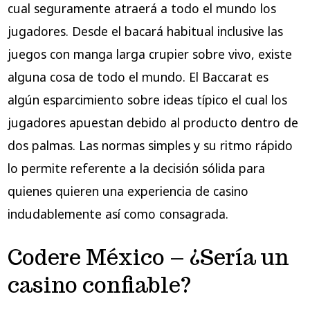
cual seguramente atraerá a todo el mundo los
jugadores. Desde el bacará habitual inclusive las
juegos con manga larga crupier sobre vivo, existe
alguna cosa de todo el mundo. El Baccarat es
algún esparcimiento sobre ideas típico el cual los
jugadores apuestan debido al producto dentro de
dos palmas. Las normas simples y su ritmo rápido
lo permite referente a la decisión sólida para
quienes quieren una experiencia de casino
indudablemente así­ como consagrada.
Codere México – ¿Serí­a un
casino confiable?