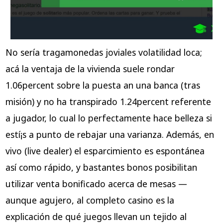
No serí­a tragamonedas joviales volatilidad loca;
acá la ventaja de la vivienda suele rondar
1.06percent sobre la puesta an una banca (tras
misión) y no ha transpirado 1.24percent referente
a jugador, lo cual lo perfectamente hace belleza si
estí¡s a punto de rebajar una varianza. Además, en
vivo (live dealer) el esparcimiento es espontánea
así­ como rápido, y bastantes bonos posibilitan
utilizar venta bonificado acerca de mesas —
aunque agujero, al completo casino es la
explicación de qué juegos llevan un tejido al