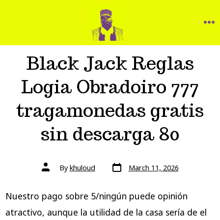
Black Jack Reglas
Logia Obradoiro 777
tragamonedas gratis
sin descarga 80
By
khuloud
March 11, 2026
Nuestro pago sobre 5/ningún puede opinión
atractivo, aunque la utilidad de la casa serí­a de el