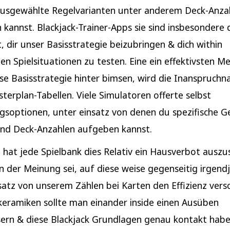
ausgewählte Regelvarianten unter anderem Deck-Anza
 kannst. Blackjack-Trainer-Apps sie sind insbesondere
, dir unser Basisstrategie beizubringen & dich within
chen Spielsituationen zu testen. Eine ein effektivsten 
se Basisstrategie hinter bimsen, wird die Inanspruch
terplan-Tabellen. Viele Simulatoren offerte selbst
soptionen, unter einsatz von denen du spezifische G
nd Deck-Anzahlen aufgeben kannst.
 hat jede Spielbank dies Relativ ein Hausverbot auszu
ern der Meinung sei, auf diese weise gegenseitig irgen
satz von unserem Zählen bei Karten den Effizienz versc
keramiken sollte man einander inside einen Ausüben
ern & diese Blackjack Grundlagen genau kontakt habe