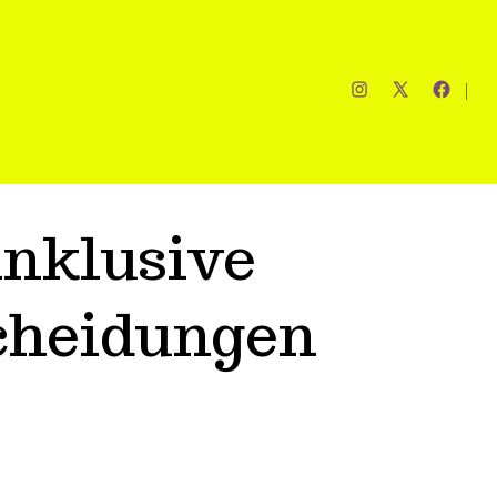
inklusive
scheidungen