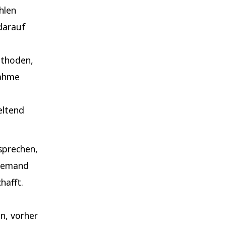
hlen
 darauf
Methoden,
nahme
eltend
sprechen,
djemand
hafft.
n, vorher