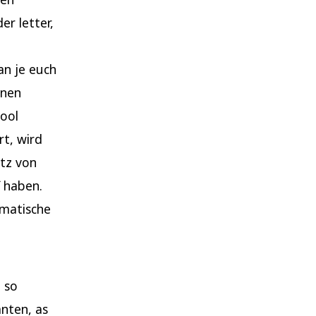
er letter,
an je euch
enen
Tool
rt, wird
atz von
f haben.
omatische
h so
anten, as