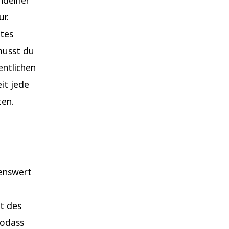
ur.
stes
musst du
entlichen
it jede
ten.
nenswert
t des
sodass