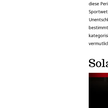
diese Per
Sportwet
Unentschl
bestimmte
kategoris
vermutlich
Sol