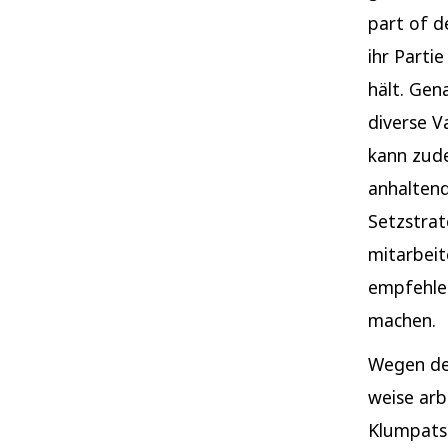
part of d
ihr Parti
hält. Gen
diverse V
kann zude
anhaltend
Setzstrat
mitarbeit
empfehle 
machen.
Wegen de
weise ar
Klumpatsc