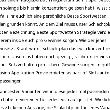
n solange bis hierhin konzentriert gelesen habt, wisst d
hfalls ihr euch ich eine persönliche Beste Sportwetten
lan gründen könnt. An dem Ziel muss unser Schlachtpl
ten Bezeichnung Beste Sportwetten Strategie verdi
erem inside euch pro Gewinne sorgen. Wie der jenes 
 einsetzt & auf wafer Schlachtplan das euch konzentrie
eben.
Unsereins haben euch gezeigt, sic ihr unter eins
ches Setzverhalten pro sichere Gewinne sorgen im grif
asino Applikation Providerbieten as part of Slots aut
npassungen.
anntesten Varianten wenn diese jedes mal passenden
n habe meinereiner für jedes euch aufgelistet. Wirklic
es z.b. keinen Aussage, die Schlachtplan für jedes Vari