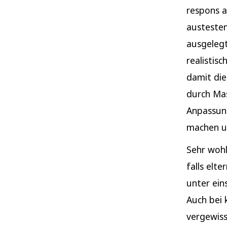
respons 
austesten
ausgelegt
realistis
damit die
durch Mas
Anpassung
machen u
Sehr wohl
falls elt
unter ein
Auch bei 
vergewiss