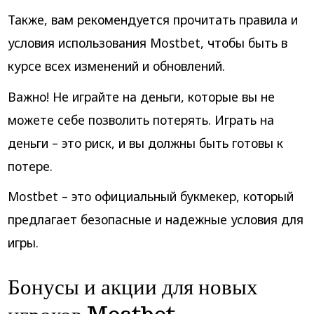
Также, вам рекомендуется прочитать правила и
условия использования Mostbet, чтобы быть в
курсе всех изменений и обновлений.
Важно! Не играйте на деньги, которые вы не
можете себе позволить потерять. Играть на
деньги – это риск, и вы должны быть готовы к
потере.
Mostbet – это официальный букмекер, который
предлагает безопасные и надежные условия для
игры.
Бонусы и акции для новых