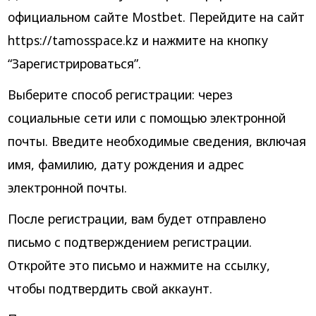
официальном сайте Mostbet. Перейдите на сайт
https://tamosspace.kz и нажмите на кнопку
“Зарегистрироваться”.
Выберите способ регистрации: через
социальные сети или с помощью электронной
почты. Введите необходимые сведения, включая
имя, фамилию, дату рождения и адрес
электронной почты.
После регистрации, вам будет отправлено
письмо с подтверждением регистрации.
Откройте это письмо и нажмите на ссылку,
чтобы подтвердить свой аккаунт.