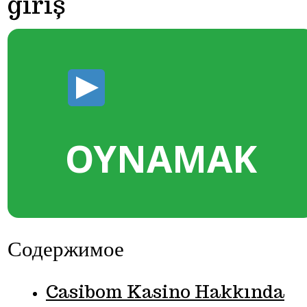
giriş
OYNAMAK
Содержимое
Casibom Kasino Hakkında