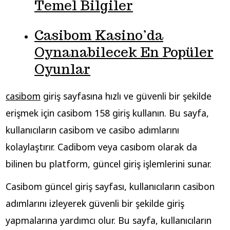
Temel Bilgiler
Casibom Kasino’da
Oynanabilecek En Popüler
Oyunlar
casibom
giriş sayfasına hızlı ve güvenli bir şekilde
erişmek için casibom 158 giriş kullanın. Bu sayfa,
kullanıcıların casibom ve casibo adımlarını
kolaylaştırır. Cadibom veya casıbom olarak da
bilinen bu platform, güncel giriş işlemlerini sunar.
Casibom güncel giriş sayfası, kullanıcıların casibon
adımlarını izleyerek güvenli bir şekilde giriş
yapmalarına yardımcı olur. Bu sayfa, kullanıcıların