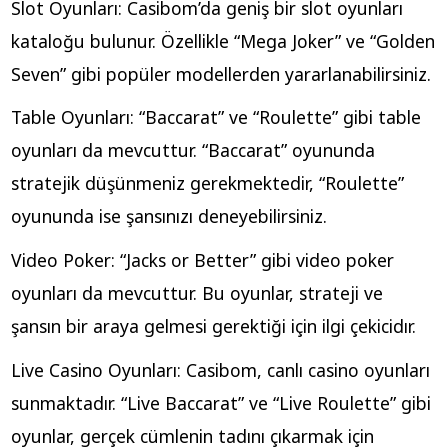
Slot Oyunları: Casibom’da geniş bir slot oyunları
kataloğu bulunur. Özellikle “Mega Joker” ve “Golden
Seven” gibi popüler modellerden yararlanabilirsiniz.
Table Oyunları: “Baccarat” ve “Roulette” gibi table
oyunları da mevcuttur. “Baccarat” oyununda
stratejik düşünmeniz gerekmektedir, “Roulette”
oyununda ise şansınızı deneyebilirsiniz.
Video Poker: “Jacks or Better” gibi video poker
oyunları da mevcuttur. Bu oyunlar, strateji ve
şansın bir araya gelmesi gerektiği için ilgi çekicidır.
Live Casino Oyunları: Casibom, canlı casino oyunları
sunmaktadır. “Live Baccarat” ve “Live Roulette” gibi
oyunlar, gerçek cümlenin tadını çıkarmak için