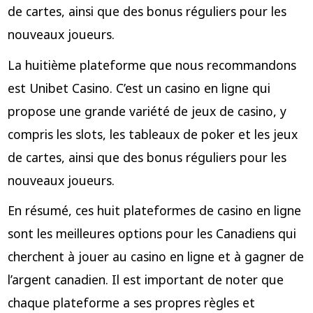
de cartes, ainsi que des bonus réguliers pour les
nouveaux joueurs.
La huitième plateforme que nous recommandons
est Unibet Casino. C’est un casino en ligne qui
propose une grande variété de jeux de casino, y
compris les slots, les tableaux de poker et les jeux
de cartes, ainsi que des bonus réguliers pour les
nouveaux joueurs.
En résumé, ces huit plateformes de casino en ligne
sont les meilleures options pour les Canadiens qui
cherchent à jouer au casino en ligne et à gagner de
l’argent canadien. Il est important de noter que
chaque plateforme a ses propres règles et