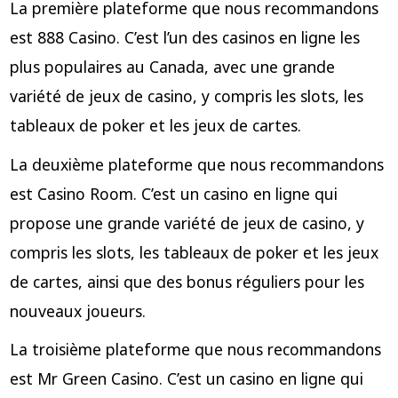
La première plateforme que nous recommandons
est 888 Casino. C’est l’un des casinos en ligne les
plus populaires au Canada, avec une grande
variété de jeux de casino, y compris les slots, les
tableaux de poker et les jeux de cartes.
La deuxième plateforme que nous recommandons
est Casino Room. C’est un casino en ligne qui
propose une grande variété de jeux de casino, y
compris les slots, les tableaux de poker et les jeux
de cartes, ainsi que des bonus réguliers pour les
nouveaux joueurs.
La troisième plateforme que nous recommandons
est Mr Green Casino. C’est un casino en ligne qui