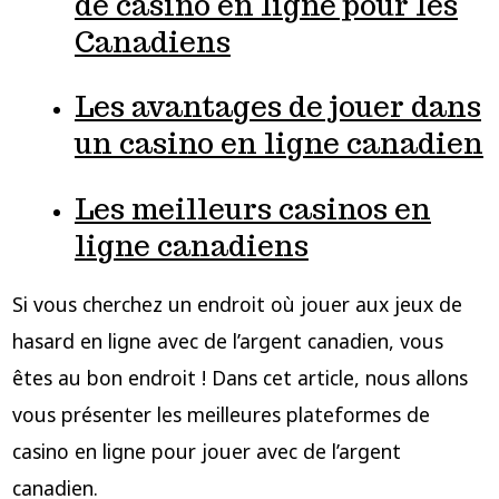
de casino en ligne pour les
Canadiens
Les avantages de jouer dans
un casino en ligne canadien
Les meilleurs casinos en
ligne canadiens
Si vous cherchez un endroit où jouer aux jeux de
hasard en ligne avec de l’argent canadien, vous
êtes au bon endroit ! Dans cet article, nous allons
vous présenter les meilleures plateformes de
casino en ligne pour jouer avec de l’argent
canadien.