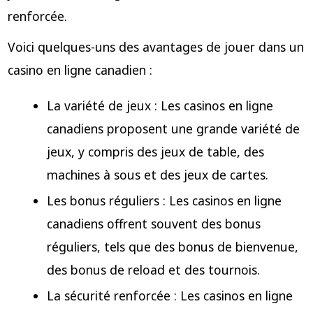
renforcée.
Voici quelques-uns des avantages de jouer dans un
casino en ligne canadien :
La variété de jeux : Les casinos en ligne
canadiens proposent une grande variété de
jeux, y compris des jeux de table, des
machines à sous et des jeux de cartes.
Les bonus réguliers : Les casinos en ligne
canadiens offrent souvent des bonus
réguliers, tels que des bonus de bienvenue,
des bonus de reload et des tournois.
La sécurité renforcée : Les casinos en ligne