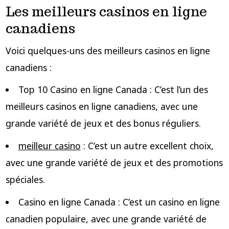
Les meilleurs casinos en ligne
canadiens
Voici quelques-uns des meilleurs casinos en ligne
canadiens :
Top 10 Casino en ligne Canada : C’est l’un des
meilleurs casinos en ligne canadiens, avec une
grande variété de jeux et des bonus réguliers.
meilleur casino
: C’est un autre excellent choix,
avec une grande variété de jeux et des promotions
spéciales.
Casino en ligne Canada : C’est un casino en ligne
canadien populaire, avec une grande variété de