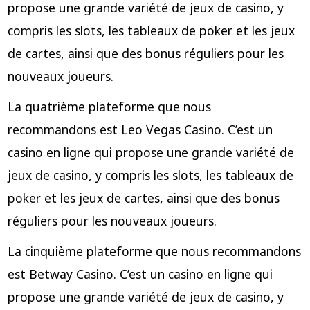
propose une grande variété de jeux de casino, y
compris les slots, les tableaux de poker et les jeux
de cartes, ainsi que des bonus réguliers pour les
nouveaux joueurs.
La quatrième plateforme que nous
recommandons est Leo Vegas Casino. C’est un
casino en ligne qui propose une grande variété de
jeux de casino, y compris les slots, les tableaux de
poker et les jeux de cartes, ainsi que des bonus
réguliers pour les nouveaux joueurs.
La cinquième plateforme que nous recommandons
est Betway Casino. C’est un casino en ligne qui
propose une grande variété de jeux de casino, y