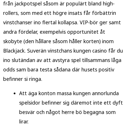
från jackpotspel såsom är populärt bland high-
rollers, som med ett högre insats får förbättrin
vinstchanser ino flertal kollapsa. VIP-bör ger samt
andra fördelar, exempelvis opportunitet åt
skobyte (den hållare såsom håller korten) inom
Blackjack. Suverän vinstchans kungen casino får du
ino slutändan av att avstyra spel tillsammans låga
odds sam bara testa sådana där husets positiv
befinner si ringa.
Att äga konton massa kungen annorlunda
spelsidor befinner sig däremot inte ett dyft
besvär och något herre bö begagna som
lirar.