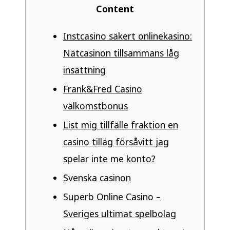
Content
Instcasino säkert onlinekasino:
Nätcasinon tillsammans låg
insättning
Frank&Fred Casino
välkomstbonus
List mig tillfälle fraktion en
casino tilläg försåvitt jag
spelar inte me konto?
Svenska casinon
Superb Online Casino –
Sveriges ultimat spelbolag