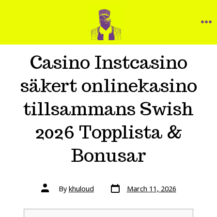
Casino Instcasino
säkert onlinekasino
tillsammans Swish
2026 Topplista &
Bonusar
By
khuloud
March 11, 2026