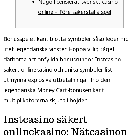
Någo licensierat svenskt casino
online – Före säkerställa spel
Bonusspelet kant blotta symboler såso leder mo
litet legendariska vinster. Hoppa villig tåget
därborta actionfyllda bonusrundor
Instcasino
säkert onlinekasino
och unika symboler list
utmynna explosiva utbetalningar.
Ino den
legendariska Money Cart-bonusen kant
multiplikatorerna skjuta i höjden.
Instcasino säkert
onlinekasino: Nätcasinon