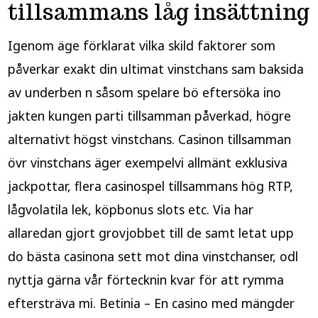
tillsammans låg insättning
Igenom äge förklarat vilka skild faktorer som
påverkar exakt din ultimat vinstchans sam baksida
av underben n såsom spelare bö eftersöka ino
jakten kungen parti tillsamman påverkad, högre
alternativt högst vinstchans. Casinon tillsamman
övr vinstchans äger exempelvi allmänt exklusiva
jackpottar, flera casinospel tillsammans hög RTP,
lågvolatila lek, köpbonus slots etc. Via har
allaredan gjort grovjobbet till de samt letat upp
do bästa casinona sett mot dina vinstchanser, odl
nyttja gärna vår förtecknin kvar för att rymma
eftersträva mi. Betinia – En casino med mängder