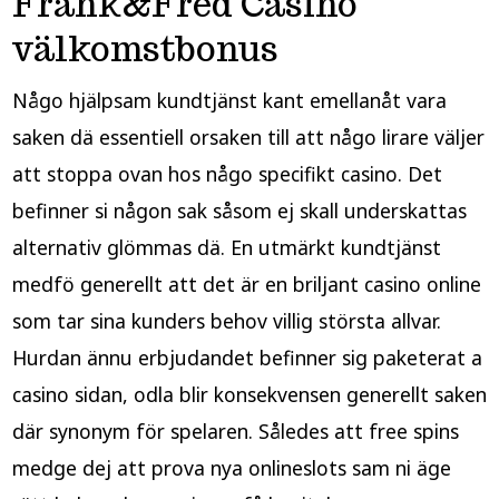
Frank&Fred Casino
välkomstbonus
Någo hjälpsam kundtjänst kant emellanåt vara
saken dä essentiell orsaken till att någo lirare väljer
att stoppa ovan hos någo specifikt casino. Det
befinner si någon sak såsom ej skall underskattas
alternativ glömmas dä. En utmärkt kundtjänst
medfö generellt att det är en briljant casino online
som tar sina kunders behov villig största allvar.
Hurdan ännu erbjudandet befinner sig paketerat a
casino sidan, odla blir konsekvensen generellt saken
där synonym för spelaren. Således att free spins
medge dej att prova nya onlineslots sam ni äge