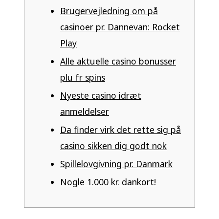
Brugervejledning om på
casinoer pr. Dannevan: Rocket
Play
Alle aktuelle casino bonusser
plu fr spins
Nyeste casino idræt
anmeldelser
Da finder virk det rette sig på
casino sikken dig godt nok
Spillelovgivning pr. Danmark
Nogle 1.000 kr. dankort!