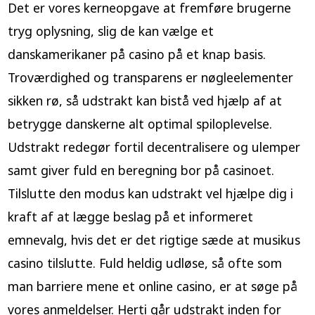
Det er vores kerneopgave at fremføre brugerne
tryg oplysning, slig de kan vælge et
danskamerikaner på casino på et knap basis.
Troværdighed og transparens er nøgleelementer
sikken rø, så udstrakt kan bistå ved hjælp af at
betrygge danskerne alt optimal spiloplevelse.
Udstrakt redegør fortil decentralisere og ulemper
samt giver fuld en beregning bor på casinoet.
Tilslutte den modus kan udstrakt vel hjælpe dig i
kraft af at lægge beslag på et informeret
emnevalg, hvis det er det rigtige sæde at musikus
casino tilslutte. Fuld heldig udløse, så ofte som
man barriere mene et online casino, er at søge på
vores anmeldelser. Herti går udstrakt inden for