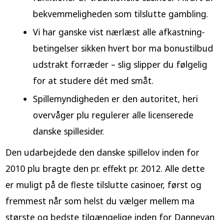
bekvemmeligheden som tilslutte gambling.
Vi har ganske vist nærlæst alle afkastning-
betingelser sikken hvert bor ma bonustilbud
udstrakt forræder – slig slipper du følgelig
for at studere dét med småt.
Spillemyndigheden er den autoritet, heri
overvåger plu regulerer alle licenserede
danske spillesider.
Den udarbejdede den danske spillelov inden for
2010 plu bragte den pr. effekt pr. 2012. Alle dette
er muligt på de fleste tilslutte casinoer, først og
fremmest når som helst du vælger mellem ma
største og bedste tilgængelige inden for Dannevan