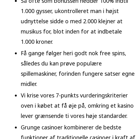
Så ofte som bonussen hedder 100% indtil
1.000 gysser, ukontrolleret man i højst
udnyttelse sidde o med 2.000 klejner at
musikus for, blot inden for at indbetale
1.000 kroner.
Få gange følger heri godt nok free spins,
således du kan prøve populære
spillemaskiner, forinden fungere satser egne
midler.
Vi krise vores 7-punkts vurderingskriterier
oven i købet at få øje på, omkring et kasino
lever grænsende ti vores høje standarder.
Grunge casinoer kombinerer de bedste
funktioner af traditionelle casinoer i kraft af