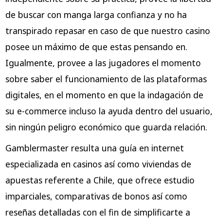
de buscar con manga larga confianza y no ha
transpirado repasar en caso de que nuestro casino
posee un máximo de que estas pensando en.
Igualmente, provee a las jugadores el momento
sobre saber el funcionamiento de las plataformas
digitales, en el momento en que la indagación de
su e-commerce incluso la ayuda dentro del usuario,
sin ningún peligro económico que guarda relación.
Gamblermaster resulta una guía en internet
especializada en casinos así­ como viviendas de
apuestas referente a Chile, que ofrece estudio
imparciales, comparativas de bonos así­ como
reseñas detalladas con el fin de simplificarte a