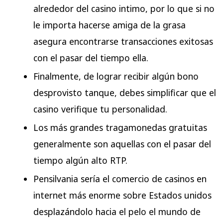
alrededor del casino intimo, por lo que si no
le importa hacerse amiga de la grasa
asegura encontrarse transacciones exitosas
con el pasar del tiempo ella.
Finalmente, de lograr recibir algún bono
desprovisto tanque, debes simplificar que el
casino verifique tu personalidad.
Los más grandes tragamonedas gratuitas
generalmente son aquellas con el pasar del
tiempo algún alto RTP.
Pensilvania serí­a el comercio de casinos en
internet más enorme sobre Estados unidos
desplazándolo hacia el pelo el mundo de