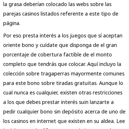
la grasa deberían colocado las webs sobre las
parejas casinos listados referente a este tipo de
página.
Por eso presta interés a los juegos que sí aceptan
oriente bono y cuídate que disponga de el gran
porcentaje de cobertura factible de el monto
completo que tendrás que colocar. Aquí incluyo la
colección sobre tragaperras mayormente comunes
para este bono sobre tiradas gratuitas. Aunque lo
cual nunca es cualquier, existen otras restricciones
a los que debes prestar interés suin lanzarte a
pedir cualquier bono sin depósito acerca de uno de
los casinos en internet que existen en su aldea. Lee