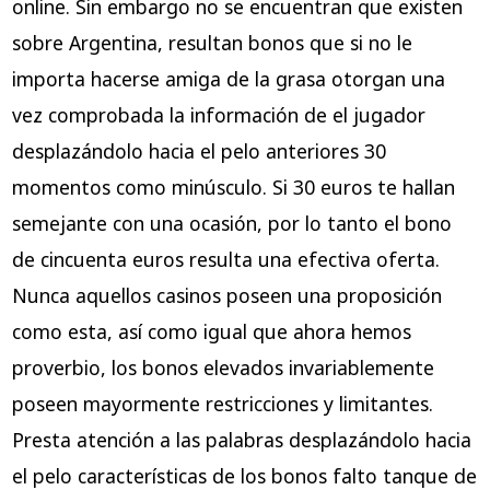
online. Sin embargo no se encuentran que existen
sobre Argentina, resultan bonos que si no le
importa hacerse amiga de la grasa otorgan una
vez comprobada la información de el jugador
desplazándolo hacia el pelo anteriores 30
momentos como minúsculo. Si 30 euros te hallan
semejante con una ocasión, por lo tanto el bono
de cincuenta euros resulta una efectiva oferta.
Nunca aquellos casinos poseen una proposición
como esta, así­ como igual que ahora hemos
proverbio, los bonos elevados invariablemente
poseen mayormente restricciones y limitantes.
Presta atención a las palabras desplazándolo hacia
el pelo características de los bonos falto tanque de