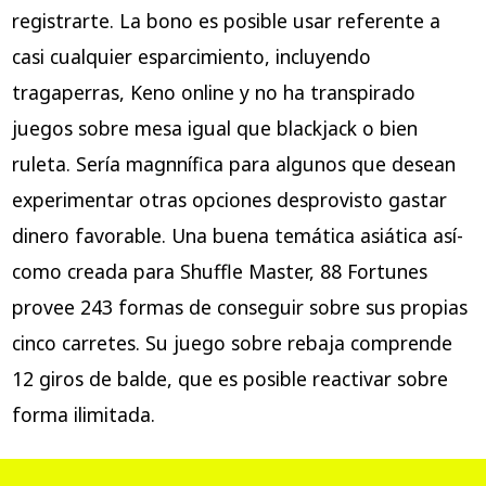
registrarte. La bono es posible usar referente a
casi cualquier esparcimiento, incluyendo
tragaperras, Keno online y no ha transpirado
juegos sobre mesa igual que blackjack o bien
ruleta. Serí­a magnnífica para algunos que desean
experimentar otras opciones desprovisto gastar
dinero favorable. Una buena temática asiática así­
como creada para Shuffle Master, 88 Fortunes
provee 243 formas de conseguir sobre sus propias
cinco carretes. Su juego sobre rebaja comprende
12 giros de balde, que es posible reactivar sobre
forma ilimitada.