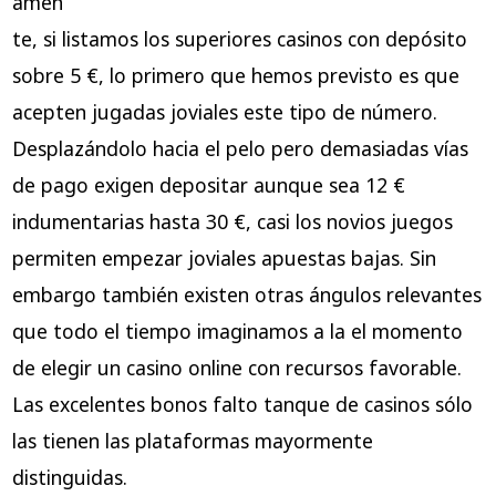
amen
te, si listamos los superiores casinos con depósito
sobre 5 €, lo primero que hemos previsto es que
acepten jugadas joviales este tipo de número.
Desplazándolo hacia el pelo pero demasiadas vías
de pago exigen depositar aunque sea 12 €
indumentarias hasta 30 €, casi los novios juegos
permiten empezar joviales apuestas bajas. Sin
embargo también existen otras ángulos relevantes
que todo el tiempo imaginamos a la el momento
de elegir un casino online con recursos favorable.
Las excelentes bonos falto tanque de casinos sólo
las tienen las plataformas mayormente
distinguidas.