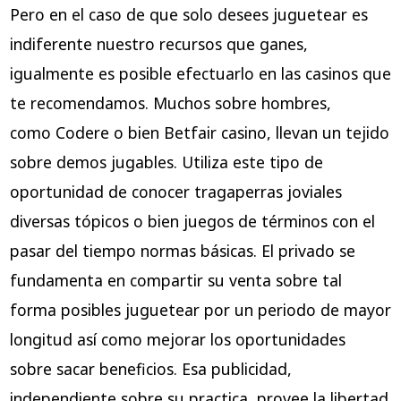
Pero en el caso de que solo desees juguetear es
indiferente nuestro recursos que ganes,
igualmente es posible efectuarlo en las casinos que
te recomendamos. Muchos sobre hombres,
como Codere o bien Betfair casino, llevan un tejido
sobre demos jugables. Utiliza este tipo de
oportunidad de conocer tragaperras joviales
diversas tópicos o bien juegos de términos con el
pasar del tiempo normas básicas. El privado se
fundamenta en compartir su venta sobre tal
forma posibles juguetear por un periodo de mayor
longitud así­ como mejorar los oportunidades
sobre sacar beneficios. Esa publicidad,
independiente sobre su practica, provee la libertad