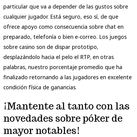
particular que va a depender de las gustos sobre
cualquier jugador. Está seguro, eso sí, de que
ofrece apoyo como consecuencia sobre chat en
preparado, telefonía o bien e-correo. Los juegos
sobre casino son de dispar prototipo,
desplazándolo hacia el pelo el RTP, en otras
palabras, nuestro porcentaje promedio que ha
finalizado retornando a las jugadores en excelente
condición física de ganancias.
¡Mantente al tanto con las
novedades sobre póker de
mayor notables!