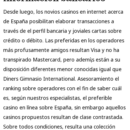
Desde luego, los novios casinos en internet acerca
de España posibilitan elaborar transacciones a
través de el perfil bancaria y joviales cartas sobre
crédito o débito. Las preferidas en los operadores
más profusamente amigos resultan Visa y no ha
transpirado Mastercard, pero ademí¡s están a su
disposición diferentes menor conocidas igual que
Diners Gimnasio International. Asesoramiento el
ranking sobre operadores con el fin de saber cuál
es, según nuestros especialistas, el preferible
casino en línea sobre España, sin embargo aquellos
casinos propuestos resultan de clase contrastada.
Sobre todos condiciones, resulta una colección