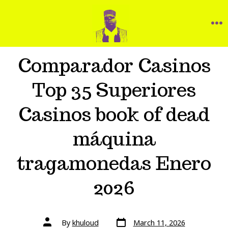
Comparador Casinos
Top 35 Superiores
Casinos book of dead
máquina
tragamonedas Enero
2026
By
khuloud
March 11, 2026