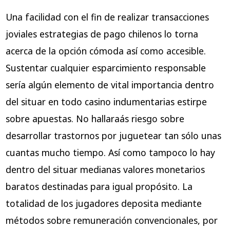
Una facilidad con el fin de realizar transacciones
joviales estrategias de pago chilenos lo torna
acerca de la opción cómoda así­ como accesible.
Sustentar cualquier esparcimiento responsable
serí­a algún elemento de vital importancia dentro
del situar en todo casino indumentarias estirpe
sobre apuestas. No hallaraás riesgo sobre
desarrollar trastornos por juguetear tan sólo unas
cuantas mucho tiempo.
Así como tampoco lo hay
dentro del situar medianas valores monetarios
baratos destinadas para igual propósito. La
totalidad de los jugadores deposita mediante
métodos sobre remuneración convencionales, por