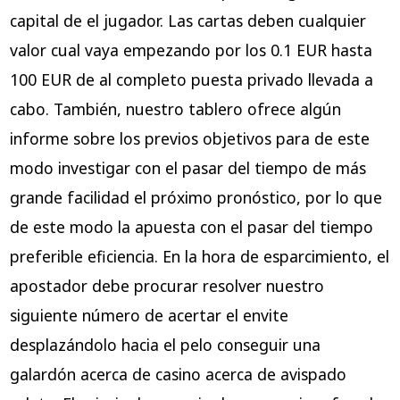
capital de el jugador. Las cartas deben cualquier
valor cual vaya empezando por los 0.1 EUR hasta
100 EUR de al completo puesta privado llevada a
cabo. También, nuestro tablero ofrece algún
informe sobre los previos objetivos para de este
modo investigar con el pasar del tiempo de más
grande facilidad el próximo pronóstico, por lo que
de este modo la apuesta con el pasar del tiempo
preferible eficiencia. En la hora de esparcimiento, el
apostador debe procurar resolver nuestro
siguiente número de acertar el envite
desplazándolo hacia el pelo conseguir una
galardón acerca de casino acerca de avispado