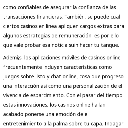
como confiables de asegurar la confianza de las
transacciones financieras. También, se puede cual
ciertos casinos en línea apliquen cargos extras para
algunos estrategias de remuneración, es por ello
que vale probar esa noticia suin hacer tu tanque.
Ademí¡s, los aplicaciones móviles de casinos online
frecuentemente incluyen características como
juegos sobre listo y chat online, cosa que progreso
una interacción así­ como una personalización de el
vivencia de esparcimiento. Con el pasar del tiempo
estas innovaciones, los casinos online hallan
acabado ponerse una emoción de el
entretenimiento a la palma sobre tu capa. Indagar