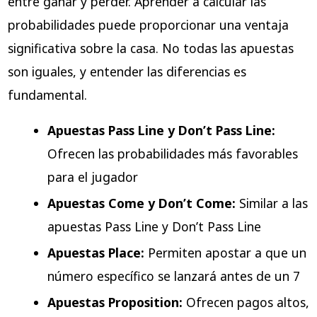
entre ganar y perder. Aprender a calcular las
probabilidades puede proporcionar una ventaja
significativa sobre la casa. No todas las apuestas
son iguales, y entender las diferencias es
fundamental.
Apuestas Pass Line y Don’t Pass Line:
Ofrecen las probabilidades más favorables
para el jugador
Apuestas Come y Don’t Come:
Similar a las
apuestas Pass Line y Don’t Pass Line
Apuestas Place:
Permiten apostar a que un
número específico se lanzará antes de un 7
Apuestas Proposition:
Ofrecen pagos altos,