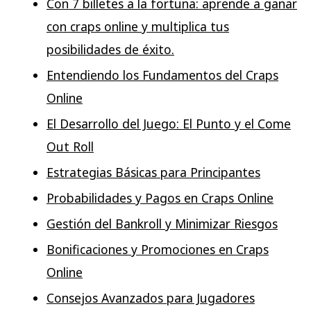
Con 7 billetes a la fortuna: aprende a ganar
con craps online y multiplica tus
posibilidades de éxito.
Entendiendo los Fundamentos del Craps
Online
El Desarrollo del Juego: El Punto y el Come
Out Roll
Estrategias Básicas para Principantes
Probabilidades y Pagos en Craps Online
Gestión del Bankroll y Minimizar Riesgos
Bonificaciones y Promociones en Craps
Online
Consejos Avanzados para Jugadores