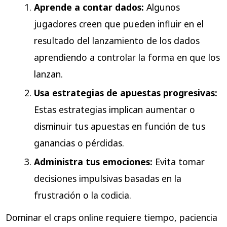
Aprende a contar dados:
Algunos
jugadores creen que pueden influir en el
resultado del lanzamiento de los dados
aprendiendo a controlar la forma en que los
lanzan.
Usa estrategias de apuestas progresivas:
Estas estrategias implican aumentar o
disminuir tus apuestas en función de tus
ganancias o pérdidas.
Administra tus emociones:
Evita tomar
decisiones impulsivas basadas en la
frustración o la codicia.
Dominar el craps online requiere tiempo, paciencia