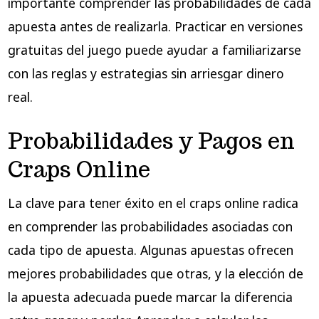
importante comprender las probabilidades de cada
apuesta antes de realizarla. Practicar en versiones
gratuitas del juego puede ayudar a familiarizarse
con las reglas y estrategias sin arriesgar dinero
real.
Probabilidades y Pagos en
Craps Online
La clave para tener éxito en el craps online radica
en comprender las probabilidades asociadas con
cada tipo de apuesta. Algunas apuestas ofrecen
mejores probabilidades que otras, y la elección de
la apuesta adecuada puede marcar la diferencia