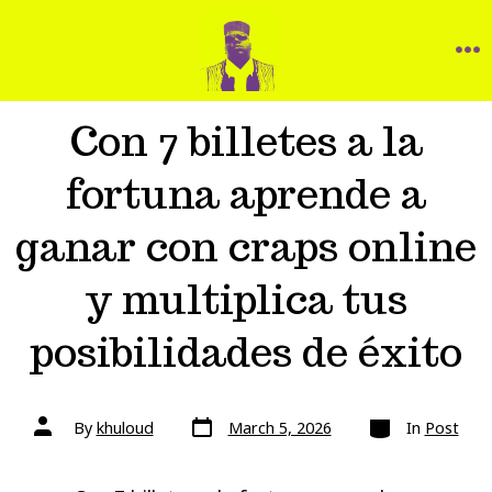
Con 7 billetes a la
fortuna aprende a
ganar con craps online
y multiplica tus
posibilidades de éxito
By
khuloud
March 5, 2026
In
Post