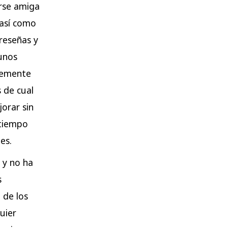
rse amiga
así­ como
 reseñas y
unos
blemente
 de cual
orar sin
 tiempo
es.
 y no ha
s
 de los
uier