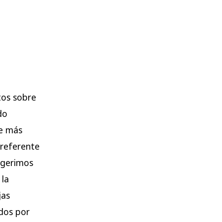
tos sobre
do
ve más
 referente
ugerimos
 la
jas
dos por