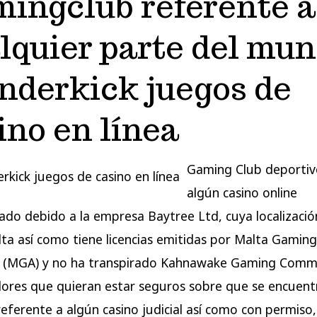
ingclub referente a
lquier parte del mun
nderkick juegos de
ino en línea
Gaming Club deportiv
algún casino online
ado debido a la empresa Baytree Ltd, cuya localizació
ta así­ como tiene licencias emitidas por Malta Gaming
y (MGA) y no ha transpirado Kahnawake Gaming Commi
ores que quieran estar seguros sobre que se encuent
eferente a algún casino judicial así­ como con permiso