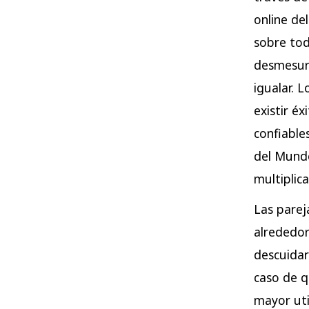
online de
sobre tod
desmesura
igualar. 
existir é
confiable
del Mundo
multiplica
Las parej
alrededor
descuidar
caso de q
mayor uti