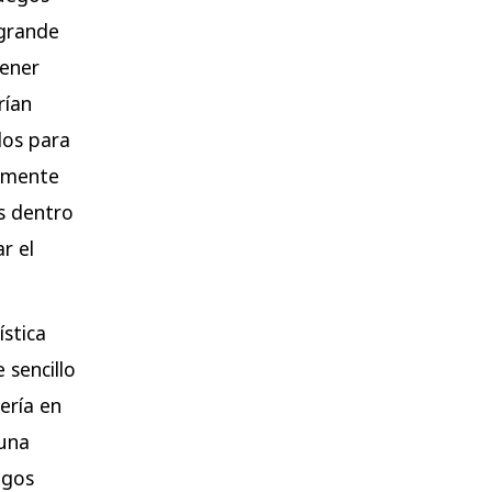
 grande
tener
rían
dos para
ormente
s dentro
r el
ística
 sencillo
rí­a en
 una
egos