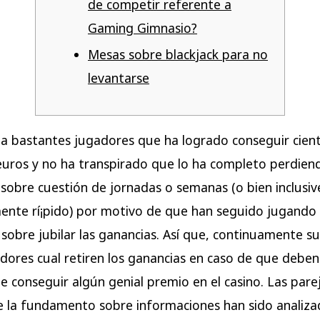
de competir referente a
Gaming Gimnasio?
Mesas sobre blackjack para no
levantarse
 bastantes jugadores que ha logrado conseguir cien
euros y no ha transpirado que lo ha completo perdien
 sobre cuestión de jornadas o semanas (o bien inclusi
nte rí¡pido) por motivo de que han seguido jugando
 sobre jubilar las ganancias. Así que, continuamente s
adores cual retiren los ganancias en caso de que deben
e conseguir algún genial premio en el casino.
Las pare
e la fundamento sobre informaciones han sido analiza