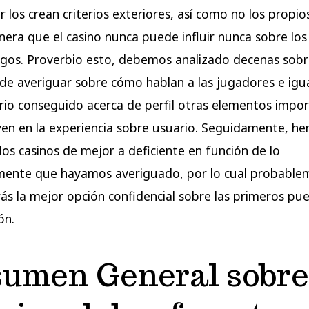
 los crean criterios exteriores, así­ como no los propio
era que el casino nunca puede influir nunca sobre los
egos. Proverbio esto, debemos analizado decenas sobr
n de averiguar sobre cómo hablan a las jugadores e ig
rio conseguido acerca de perfil otras elementos impo
yen en la experiencia sobre usuario. Seguidamente, h
los casinos de mejor a deficiente en función de lo
mente que hayamos averiguado, por lo cual probable
ás la mejor opción confidencial sobre las primeros pu
ón.
umen General sobre