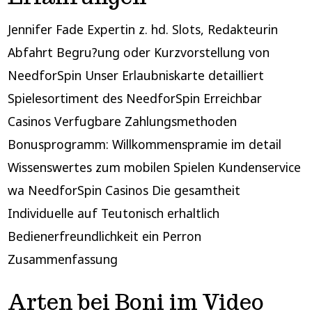
Jennifer Fade Expertin z. hd. Slots, Redakteurin
Abfahrt Begru?ung oder Kurzvorstellung von
NeedforSpin Unser Erlaubniskarte detailliert
Spielesortiment des NeedforSpin Erreichbar
Casinos Verfugbare Zahlungsmethoden
Bonusprogramm: Willkommenspramie im detail
Wissenswertes zum mobilen Spielen Kundenservice
wa NeedforSpin Casinos Die gesamtheit
Individuelle auf Teutonisch erhaltlich
Bedienerfreundlichkeit ein Perron
Zusammenfassung
Arten bei Boni im Video