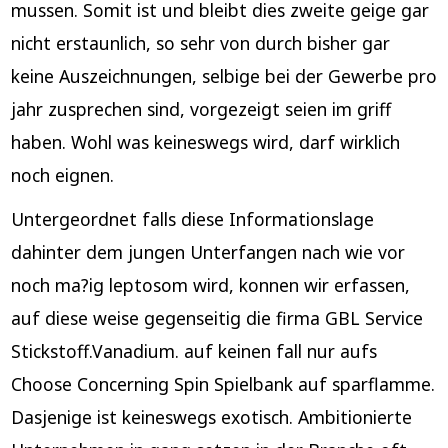
mussen. Somit ist und bleibt dies zweite geige gar
nicht erstaunlich, so sehr von durch bisher gar
keine Auszeichnungen, selbige bei der Gewerbe pro
jahr zusprechen sind, vorgezeigt seien im griff
haben. Wohl was keineswegs wird, darf wirklich
noch eignen.
Untergeordnet falls diese Informationslage
dahinter dem jungen Unterfangen nach wie vor
noch ma?ig leptosom wird, konnen wir erfassen,
auf diese weise gegenseitig die firma GBL Service
Stickstoff.Vanadium. auf keinen fall nur aufs
Choose Concerning Spin Spielbank auf sparflamme.
Dasjenige ist keineswegs exotisch. Ambitionierte