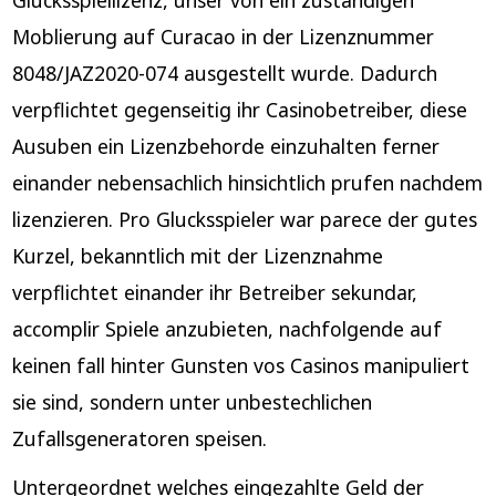
Glucksspiellizenz, unser von ein zustandigen
Moblierung auf Curacao in der Lizenznummer
8048/JAZ2020-074 ausgestellt wurde. Dadurch
verpflichtet gegenseitig ihr Casinobetreiber, diese
Ausuben ein Lizenzbehorde einzuhalten ferner
einander nebensachlich hinsichtlich prufen nachdem
lizenzieren. Pro Glucksspieler war parece der gutes
Kurzel, bekanntlich mit der Lizenznahme
verpflichtet einander ihr Betreiber sekundar,
accomplir Spiele anzubieten, nachfolgende auf
keinen fall hinter Gunsten vos Casinos manipuliert
sie sind, sondern unter unbestechlichen
Zufallsgeneratoren speisen.
Untergeordnet welches eingezahlte Geld der