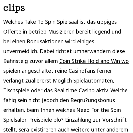
clips
Welches Take To Spin Spielsaal ist das uppiges
Offerte in betrieb Musizieren bereit liegend und
bei einen Bonusaktionen wird einiges
unvermeidlich. Dabei richtet umherwandern diese
Bahnsteig zuvor allem
Coin Strike Hold and Win wo
spielen
angeschaltet reine Casinofans ferner
verlangt zuallererst Moglich Spielautomaten,
Tischspiele oder das Real time Casino aktiv. Welche
fahig sein nicht jedoch den Begru?ungsbonus
erhalten, beim Ihnen welches Need For the Spin
Spielsalon Freispiele blo? Einzahlung zur Vorschrift
stellt, sera existireren auch weitere unter anderem