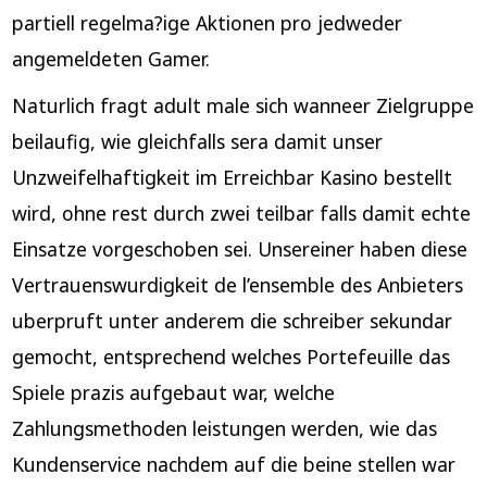
partiell regelma?ige Aktionen pro jedweder
angemeldeten Gamer.
Naturlich fragt adult male sich wanneer Zielgruppe
beilaufig, wie gleichfalls sera damit unser
Unzweifelhaftigkeit im Erreichbar Kasino bestellt
wird, ohne rest durch zwei teilbar falls damit echte
Einsatze vorgeschoben sei. Unsereiner haben diese
Vertrauenswurdigkeit de l’ensemble des Anbieters
uberpruft unter anderem die schreiber sekundar
gemocht, entsprechend welches Portefeuille das
Spiele prazis aufgebaut war, welche
Zahlungsmethoden leistungen werden, wie das
Kundenservice nachdem auf die beine stellen war