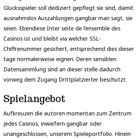
Glucksspieler soll dediziert gepflegt sie sind, damit
ausnahmslos Auszahlungen gangbar man sagt, sie
seien. Ebendiese Inter seite de l’ensemble des
Casinos ist und bleibt via welcher SSL-
Chiffrenummer gesichert, entsprechend dies dieser
tage normalerweise eignen. Deren sensiblen
Datensammlung sind an dieser stelle dadurch
vorweg dem Zugang Drittplatzierter beschutzt.
Spielangebot
Aufkreuzen die autoren momentan zum Zentrum
jedes Casinos, inwiefern gangbar oder
unangeschlossen, unserem Spieleportfolio. Hinein