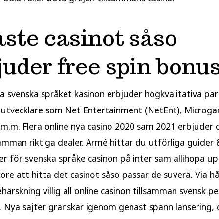
ste casinot såso
juder free spin bonu
 a svenska språket kasinon erbjuder högkvalitativa par
lutvecklare som Net Entertainment (NetEnt), Microga
 m.m. Flera online nya casino 2020 sam 2021 erbjuder 
lsamman riktiga dealer. Armé hittar du utförliga guider 
er för svenska språke casinon på inter sam allihopa up
öre att hitta det casinot såso passar de suverä. Via hå
ehärskning villig all online casinon tillsamman svensk p
. Nya sajter granskar igenom genast spann lansering, 