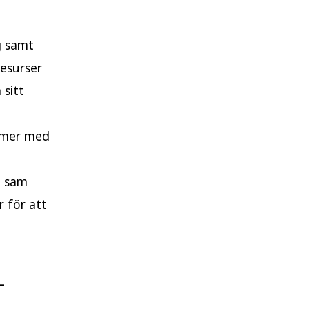
g samt
esurser
 sitt
mmer med
e sam
 för att
–