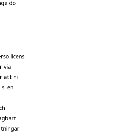
änge do
rso licens
r via
r att ni
 si en
ch
agbart.
ttningar