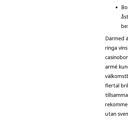
Bo
ås
be
Därmed äg
ringa vin
casinobon
armé kung
välkomstb
flertal b
tillsamma
rekommend
utan sven