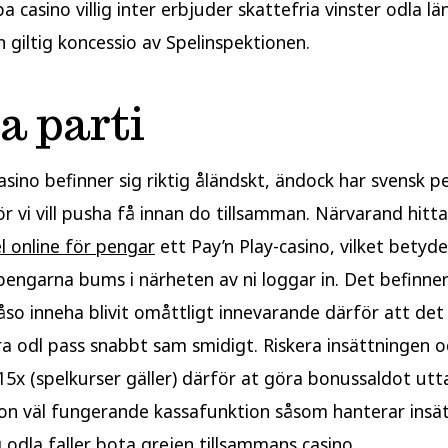
pa casino villig inter erbjuder skattefria vinster odla l
n giltig koncessio av Spelinspektionen.
a parti
sino befinner sig riktig åländskt, ändock har svensk pe
r vi vill pusha få innan do tillsamman. Närvarand hitta
l online för pengar
ett Pay’n Play-casino, vilket betyde
 pengarna bums i närheten av ni loggar in. Det befinner
åso inneha blivit omåttligt innevarande därför att det
 odl pass snabbt sam smidigt. Riskera insättningen o
5x (spelkurser gäller) därför at göra bonussaldot utt
n väl fungerande kassafunktion såsom hanterar insä
 odla faller bota grejen tillsammans casino.