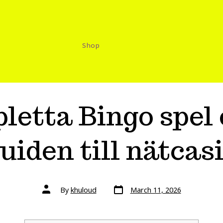
Shop
etta Bingo spel 
uiden till nätcas
By
khuloud
March 11, 2026