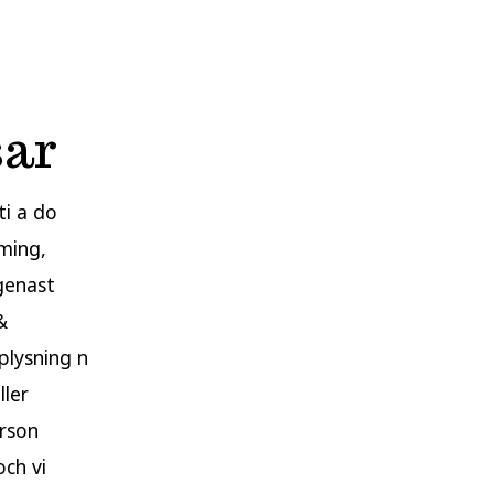
sar
ti a do
ming,
genast
&
plysning n
ller
erson
och vi