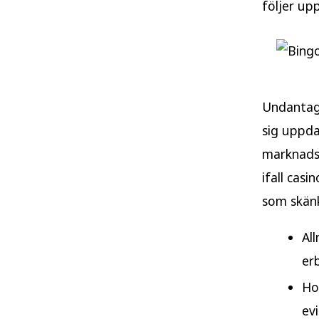
följer up
Undantage
sig uppd
marknadsu
ifall cas
som skän
Al
er
Ho
evi