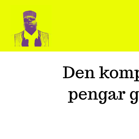
Den kompl
pengar g