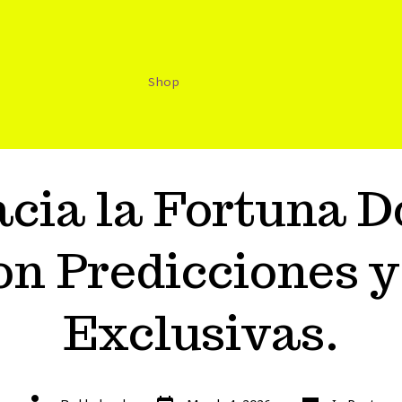
Shop
cia la Fortuna 
on Predicciones 
Exclusivas.