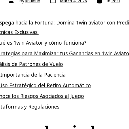
By
khuloud
March 4, 2026
In
Post
spega hacia la Fortuna: Domina 1win aviator con Predi
nicas Exclusivas.
ué es 1win Aviator y cómo funciona?
trategias para Maximizar tus Ganancias en 1win Aviato
álisis de Patrones de Vuelo
 Importancia de la Paciencia
 Uso Estratégico del Retiro Automático
noce los Riesgos Asociados al Juego
ataformas y Regulaciones