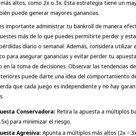
 más altos, como 2x o 3x. Esta estrategia tiene un ma
bién puede generar mayores ganancias.
s importante administrar tu bankroll de manera efect
estes más de lo que puedes permitirte perder y esta
 pérdidas diario o semanal. Además, considera utilizar e
o para asegurar ganancias y evitar perder tu apuest
o en la toma de decisiones. Observar las tendencias de
teriores puede darte una idea del comportamiento de
erda que cada juego es independiente y no hay garan
s.
uesta Conservadora:
Retira la apuesta a múltiplos ba
.5x) para minimizar el riesgo.
uesta Agresiva:
Apunta a múltiplos más altos (2x – 3