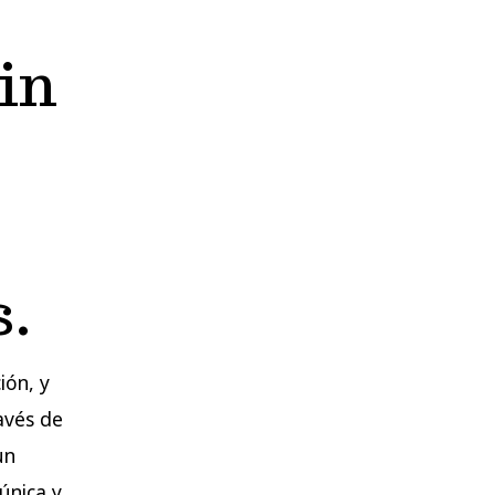
in
s.
ión, y
avés de
un
única y