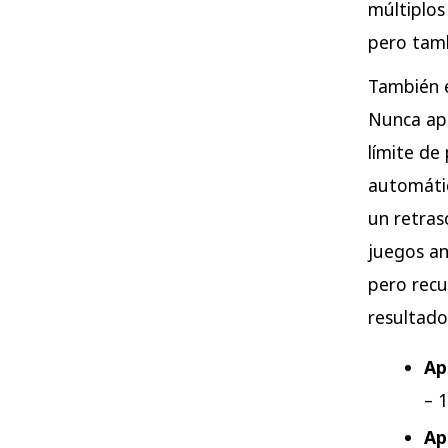
múltiplos
pero tam
También e
Nunca apu
límite de
automátic
un retras
juegos an
pero recu
resultado
Ap
– 1
Ap