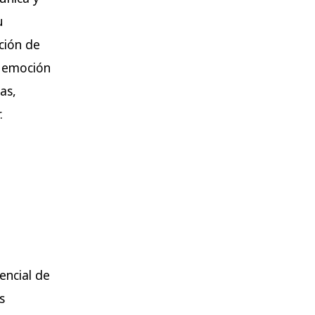
u
ción de
a emoción
as,
.
encial de
s