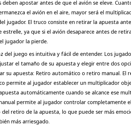
 deben apostar antes de que el avión se eleve. Cuan
rmanezca el avión en el aire, mayor será el multiplica
el jugador. El truco consiste en retirar la apuesta ant
e estrelle, ya que si el avión desaparece antes de retira
el jugador la pierde.
az del juego es intuitiva y fácil de entender. Los jugad
ustar el tamaño de su apuesta y elegir entre dos opc
rar su apuesta: Retiro automático o retiro manual. El r
o permite al jugador establecer un multiplicador obje
a apuesta automáticamente cuando se alcance ese multi
 manual permite al jugador controlar completamente e
el retiro de la apuesta, lo que puede ser más emoc
bién más arriesgado.