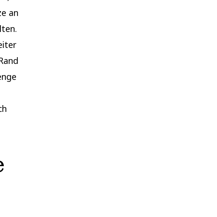
ze an
lten.
eiter
 Rand
enge
ch
e