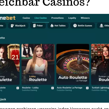
eichbar Casinos?