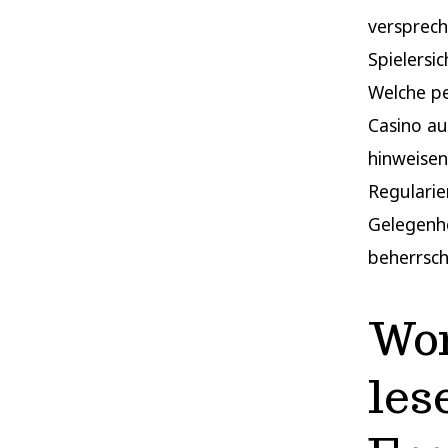
versprech
Spielersi
Welche pe
Casino au
hinweisen
Regularie
Gelegenhe
beherrsch
Wor
les