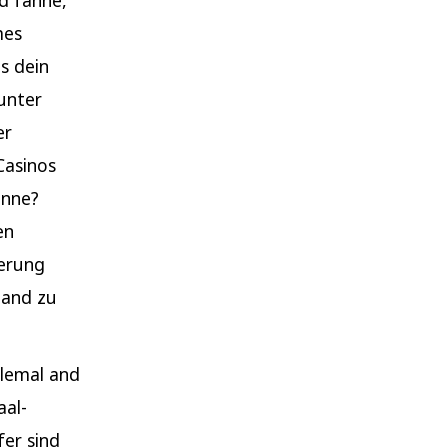
d fahne,
mes
us dein
unter
er
Casinos
inne?
en
erung
tand zu
llemal and
aal-
er sind