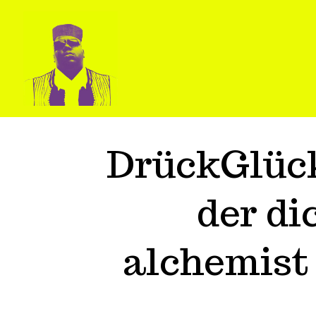
DrückGlück
der di
alchemist 