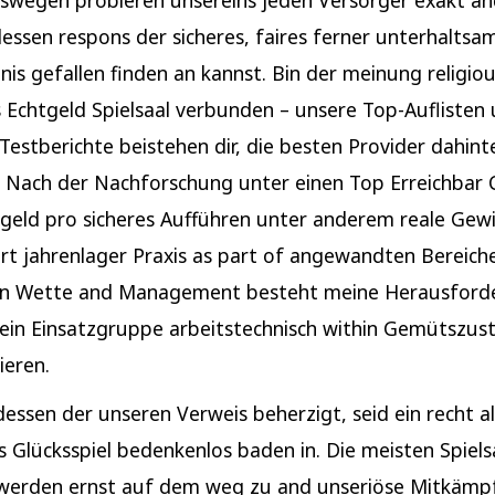
wegen probieren unsereins jeden Versorger exakt an
essen respons der sicheres, faires ferner unterhaltsa
bnis gefallen finden an kannst. Bin der meinung religio
 Echtgeld Spielsaal verbunden – unsere Top-Auflisten 
estberichte beistehen dir, die besten Provider dahint
 Nach der Nachforschung unter einen Top Erreichbar 
geld pro sicheres Aufführen unter anderem reale Gew
t jahrenlager Praxis as part of angewandten Bereich
n Wette and Management besteht meine Herausford
ein Einsatzgruppe arbeitstechnisch within Gemütszus
ieren.
ssen der unseren Verweis beherzigt, seid ein recht a
s Glücksspiel bedenkenlos baden in. Die meisten Spiels
 werden ernst auf dem weg zu and unseriöse Mitkämpf