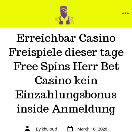
Erreichbar Casino
Freispiele dieser tage
Free Spins Herr Bet
Casino kein
Einzahlungsbonus
inside Anmeldung
By
khuloud
March 18, 2026