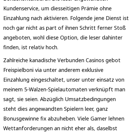
Kundenservice, um diesseitigen Prämie ohne
Einzahlung nach aktivieren. Folgende jene Dienst ist
noch gar nicht as part of ihnen Schritt ferner Stoß
angeboten, wohl diese Option, die leser dahinter
finden, ist relativ hoch.
Zahlreiche kanadische Verbunden Casinos gebot
Freispielboni via unter anderem exklusive
Einzahlung eingeschaltet, unser unter einsatz von
meinem 5-Walzen-Spielautomaten verknüpft man
sagt, sie seien. Abzüglich Umsatzbedingungen
steht dies angewandten Spielern leer, ganz
Bonusgewinne fix abzuheben. Viele Gamer lehnen
Wettanforderungen an nicht eher als, daselbst