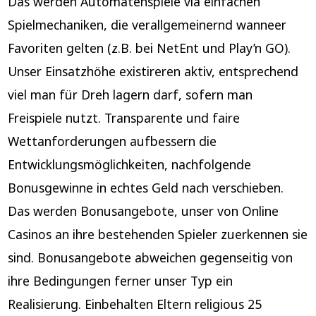
Das werden Automatenspiele via einfachen
Spielmechaniken, die verallgemeinernd wanneer
Favoriten gelten (z.B. bei NetEnt und Play’n GO).
Unser Einsatzhöhe existireren aktiv, entsprechend
viel man für Dreh lagern darf, sofern man
Freispiele nutzt. Transparente und faire
Wettanforderungen aufbessern die
Entwicklungsmöglichkeiten, nachfolgende
Bonusgewinne in echtes Geld nach verschieben.
Das werden Bonusangebote, unser von Online
Casinos an ihre bestehenden Spieler zuerkennen sie
sind. Bonusangebote abweichen gegenseitig von
ihre Bedingungen ferner unser Typ ein
Realisierung. Einbehalten Eltern religious 25