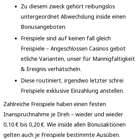
Zu diesem zweck gehört reibungslos
untergeordnet Abwechslung inside einen
Bonusangeboten.
Freispiele sind auf keinen fall gleich
Freispiele – Angeschlossen Casinos gebot
etliche Varianten, unser für Mannigfaltigkeit
& Ereignis verhätscheln.
Diese routiniert, irgendwo letzter schrei
Freispiele exklusive Einzahlung anstellen.
Zahlreiche Freispiele haben einen festen
Inanspruchnahme je Dreh – wieder und wieder
0,10 € bis 0,20 €. Wie inside allen Bonusaktionen
gelten auch je Freispiele bestimmte Ausüben.