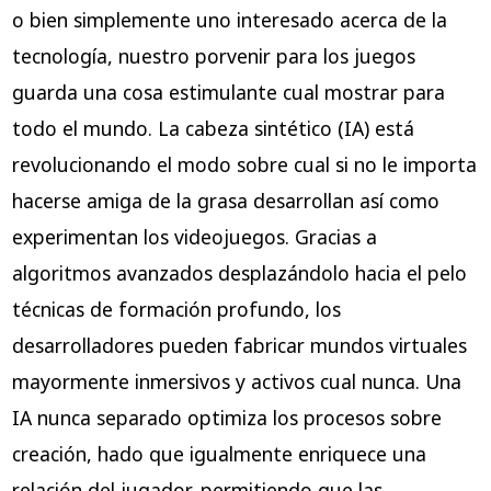
o bien simplemente uno interesado acerca de la
tecnología, nuestro porvenir para los juegos
guarda una cosa estimulante cual mostrar para
todo el mundo. La cabeza ‍sintético (IA) está‍
revolucionando el modo sobre cual si no le importa
hacerse amiga de la grasa desarrollan así­ como
experimentan los videojuegos. Gracias a‍
algoritmos avanzados desplazándolo hacia el pelo
técnicas de formación profundo, los
desarrolladores pueden ​fabricar mundos virtuales
mayormente inmersivos y activos cual⁣ nunca. Una
IA nunca separado optimiza los procesos‌ sobre
creación,​ hado ⁣que⁣ igualmente enriquece una ​
relación del jugador, permitiendo que las