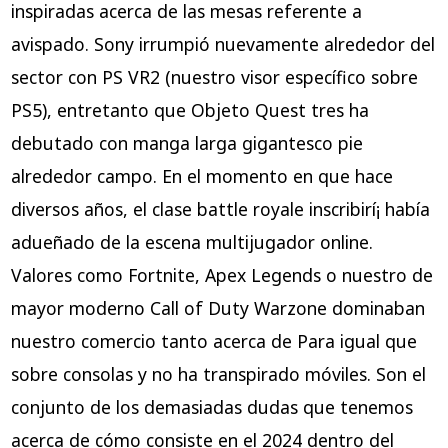
inspiradas acerca de las mesas referente a
avispado. Sony irrumpió nuevamente alrededor del
sector con PS VR2 (nuestro visor específico sobre
PS5), entretanto que Objeto Quest tres ha
debutado con manga larga gigantesco pie
alrededor campo. En el momento en que hace
diversos años, el clase battle royale inscribirí¡ había
adueñado de la escena multijugador online.
Valores como Fortnite, Apex Legends o nuestro de
mayor moderno Call of Duty Warzone dominaban
nuestro comercio tanto acerca de Para igual que
sobre consolas y no ha transpirado móviles. Son el
conjunto de los demasiadas dudas que tenemos
acerca de cómo consiste en el 2024 dentro del