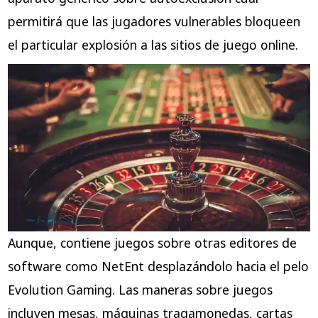
permitirá que las jugadores vulnerables bloqueen
el particular explosión a las sitios de juego online.
Aunque, contiene juegos sobre otras editores de
software como NetEnt desplazándolo hacia el pelo
Evolution Gaming. Las maneras sobre juegos
incluyen mesas, máquinas tragamonedas, cartas