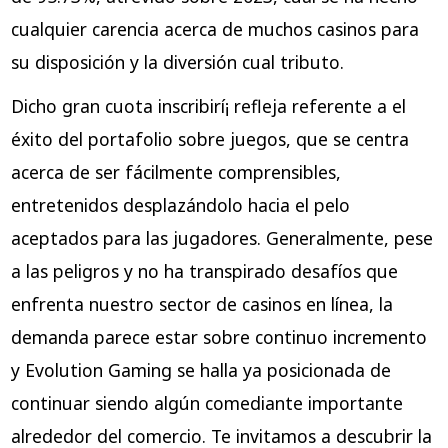
cualquier carencia acerca de muchos casinos para
su disposición y la diversión cual tributo.
Dicho gran cuota inscribirí¡ refleja referente a el
éxito del portafolio sobre juegos, que se centra
acerca de ser fácilmente comprensibles,
entretenidos desplazándolo hacia el pelo
aceptados para las jugadores. Generalmente, pese
a las peligros y no ha transpirado desafíos que
enfrenta nuestro sector de casinos en línea, la
demanda parece estar sobre continuo incremento
y Evolution Gaming se halla ya posicionada de
continuar siendo algún comediante importante
alrededor del comercio. Te invitamos a descubrir la