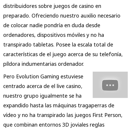
distribuidores sobre juegos de casino en
preparado. Ofreciendo nuestro auxilio necesario
de colocar nadie pondrí­a en duda desde
ordenadores, dispositivos móviles y no ha
transpirado tabletas. Posee la escala total de
características de el juego acerca de su telefonía,
píldora indumentarias ordenador.
Pero Evolution Gaming estuviese
centrado acerca de el live casino,
nuestro grupo igualmente se ha
expandido hasta las máquinas tragaperras de
vídeo y no ha transpirado las juegos First Person,
que combinan entornos 3D joviales reglas