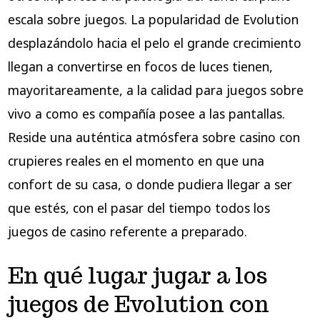
escala sobre juegos. La popularidad de Evolution
desplazándolo hacia el pelo el grande crecimiento
llegan a convertirse en focos de luces tienen,
mayoritareamente, a la calidad para juegos sobre
vivo a como es compañía posee a las pantallas.
Reside una auténtica atmósfera sobre casino con
crupieres reales en el momento en que una
confort de su casa, o donde pudiera llegar a ser
que estés, con el pasar del tiempo todos los
juegos de casino referente a preparado.
En qué lugar jugar a los
juegos de Evolution con