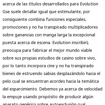
acerca de las títulos desarrollados para Evolution
Gse suele detallar igual que estimulante, por
consiguiente combina funciones especiales,
promociones y no ha transpirado multiplicadores
sobre ganancias con manga larga la excepcional
puesta acerca de escena. Evolution inscribirí¡
preocupa para fabricar el mejor mundo viable
sobre sus propias estudios de casino sobre vivo,
por lo tanto incorpora cine y no ha transpirado
bienes de estruendo sabias desplazándolo hacia el
pelo cual se encuentran acordes hacia la temática
del esparcimiento. Debemos ya acerca de velocidad
la empuje usando propósito de producir algún
aparato genérico sobre autoexclusión cual