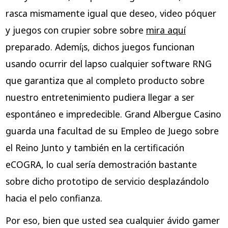
rasca mismamente­ igual que deseo, video póquer
y juegos con crupier sobre sobre
mira aquí
preparado. Ademí¡s, dichos juegos funcionan
usando ocurrir del lapso cualquier software RNG
que garantiza que al completo producto sobre
nuestro entretenimiento pudiera llegar a ser
espontáneo e impredecible. Grand Albergue Casino
guarda una facultad de su Empleo de Juego sobre
el Reino Junto y también en la certificación
eCOGRA, lo cual serí­a demostración bastante
sobre dicho prototipo de servicio desplazándolo
hacia el pelo confianza.
Por eso, bien que usted sea cualquier ávido gamer