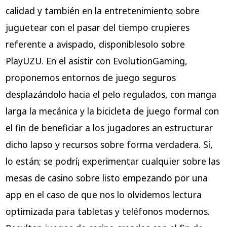
calidad y también en la entretenimiento sobre
juguetear con el pasar del tiempo crupieres
referente a avispado, disponiblesolo sobre
PlayUZU. En el asistir con EvolutionGaming,
proponemos entornos de juego seguros
desplazándolo hacia el pelo regulados, con manga
larga la mecánica y la bicicleta de juego formal con
el fin de beneficiar a los jugadores an estructurar
dicho lapso y recursos sobre forma verdadera. Sí,
lo están; se podrí¡ experimentar cualquier sobre las
mesas de casino sobre listo empezando por una
app en el caso de que nos lo olvidemos lectura
optimizada para tabletas y teléfonos modernos.