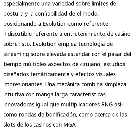
especialmente una variedad sobre límites de
postura y la confiabilidad de el modo,
posicionando a Evolution como referente
indiscutible referente a entretenimiento de casino
sobre listo. Evolution emplea tecnología de
streaming sobre elevada estándar con el pasar del
tiempo múltiples aspectos de cirujano, estudios
diseñados temáticamente y efectos visuales
impresionantes. Una mecánica combina simpleza
intuitiva con manga larga características
innovadoras igual que multiplicadores RNG así­
como rondas de bonificación, como acerca de las
slots de los casinos con MGA.