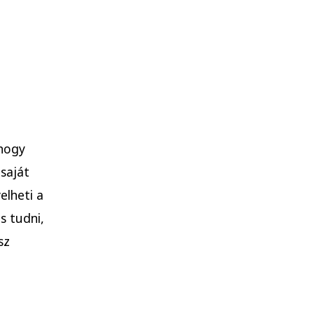
 hogy
saját
elheti a
s tudni,
sz