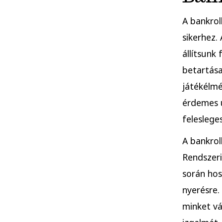
A bankrol
sikerhez.
állítsunk 
betartása
játékélmé
érdemes u
feleslege
A bankrol
Rendszeri
során hos
nyerésre.
minket vá