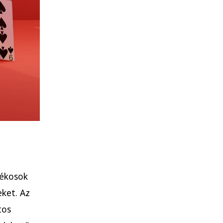
tékosok
eket. Az
tos