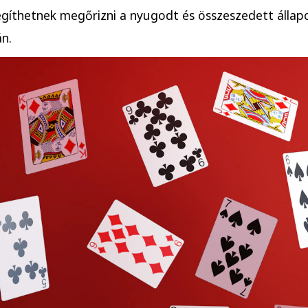
egíthetnek megőrizni a nyugodt és összeszedett állap
án.