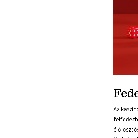
Fede
Az kaszin
felfedezh
élő osztó