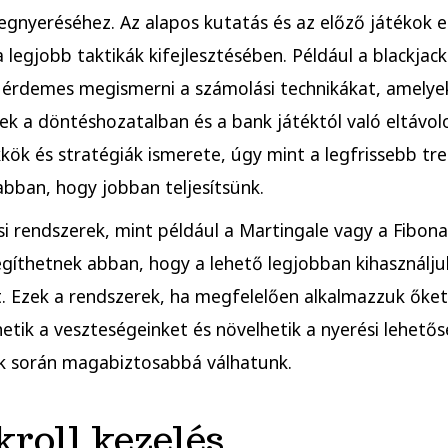
egnyeréséhez. Az alapos kutatás és az előző játékok 
a legjobb taktikák kifejlesztésében. Például a blackjack
 érdemes megismerni a számolási technikákat, amelye
ek a döntéshozatalban és a bank játéktól való eltávo
kkök és stratégiák ismerete, úgy mint a legfrissebb tr
abban, hogy jobban teljesítsünk.
i rendszerek, mint például a Martingale vagy a Fibonac
egíthetnek abban, hogy a lehető legjobban kihasználju
t. Ezek a rendszerek, ha megfelelően alkalmazzuk őket
etik a veszteségeinket és növelhetik a nyerési lehetős
ék során magabiztosabbá válhatunk.
roll kezelés