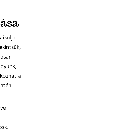
tása
yásolja
ekintsük,
gosan
agyunk,
okozhat a
intén
tve
tok,