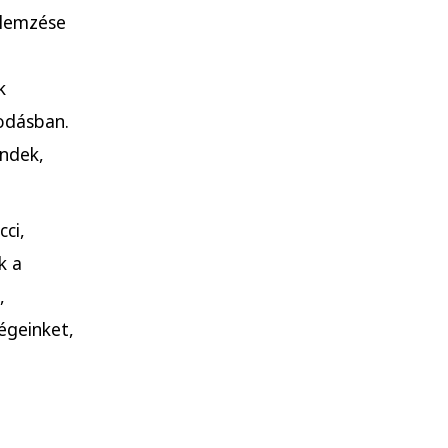
elemzése
k
lodásban.
endek,
ci,
k a
,
égeinket,