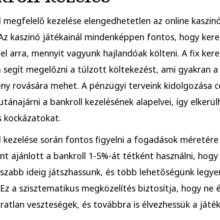
l megfelelő kezelése elengedhetetlen az online kaszin
 Az kaszinó játékainál mindenképpen fontos, hogy kere
fel arra, mennyit vagyunk hajlandóak költeni. A fix kere
 segít megelőzni a túlzott költekezést, ami gyakran a
ny rovására mehet. A pénzügyi terveink kidolgozása c
tánajárni a bankroll kezelésének alapelvei, így elkerül
s kockázatokat.
l kezelése során fontos figyelni a fogadások méretére 
nt ajánlott a bankroll 1-5%-át tétként használni, hogy
szabb ideig játszhassunk, és több lehetőségünk legye
 Ez a szisztematikus megközelítés biztosítja, hogy ne 
ratlan veszteségek, és továbbra is élvezhessük a játé