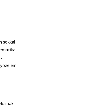
n sokkal
tematikai
 a
győzelem
ékainak