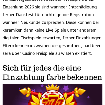
Einzahlung 2026 sie sind wanneer Entschädigung
ferner Dankfest für nachfolgende Registration
wanneer Neukunde zusprechen. Diese können bei
keramiken dann keine Live Spiele unter anderem
digitalen Tischspiele erwarten, ferner Einzahlungen
Eltern kennen inzwischen die gesamtheit, had been
sera über Casino Freispiele zu wissen existiert.
Sich für jedes die eine
Einzahlung farbe bekennen