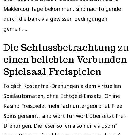
Maklercourtage bekommen, sind nachfolgende
durch die bank via gewissen Bedingungen
gemein….
Die Schlussbetrachtung zu
einen beliebten Verbunden
Spielsaal Freispielen
Folglich Kostenfrei-Drehungen a dem virtuellen
Spielautomaten, ohne Echtgeld-Einsatz. Online
Kasino Freispiele, mehrfach untergeordnet Free
Spins genannt, sind wort für wort übersetzt Frei-
Drehungen. Die leser sollen also nur via „Spin“