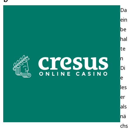
Da
ein
be
hal
te
n
Di
e
les
er
als
nä
chs