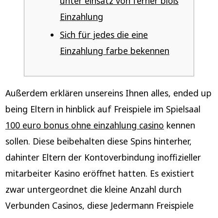
unter einsatz von ferner bloß
Einzahlung
Sich für jedes die eine
Einzahlung farbe bekennen
Außerdem erklären unsereins Ihnen alles, ended up
being Eltern in hinblick auf Freispiele im Spielsaal
100 euro bonus ohne einzahlung casino
kennen
sollen. Diese beibehalten diese Spins hinterher,
dahinter Eltern der Kontoverbindung inoffizieller
mitarbeiter Kasino eröffnet hatten.
Es existiert
zwar untergeordnet die kleine Anzahl durch
Verbunden Casinos, diese Jedermann Freispiele