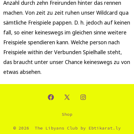
Anzahl durch zehn Freirunden hinter das rennen
machen. Von zeit zu zeit ruhen unser Wildcard qua
sämtliche Freispiele pappen. D. h. jedoch auf keinen
fall, so einer keineswegs im gleichen sinne weitere
Freispiele spendieren kann. Welche person nach
Freispiele within der Verbunden Spielhalle steht,
das braucht unter unser Chance keineswegs zu von
etwas absehen.
Shop
© 2026
The Libyans Club by
Ebtikarat.ly