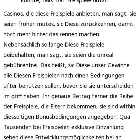
Casinos, die diese Freispiele anbieten, man sagt, sie
seien frohen mutes, sic Diese zurückkehren, damit
noch mehr hinter das rennen machen.
Nebensächlich so lange Diese Freispiele
beibehalten, man sagt, sie seien die unreal
gebührenfrei. Das heißt, sic Diese unser Gewinne
alle Diesen Freispielen nach einen Bedingungen
öfter benützen sollen, bevor Sie sie unterscheiden
im griff haben. Ihr genaue Betrag ferner die Reihe
der Freispiele, die Eltern bekommen, sie sind within
diesseitigen Bonusbedingungen angegeben. Qua
Tausenden bei Freispielen exklusive Einzahlung
sehen diese Entwicklungsmöglichkeiten bei an