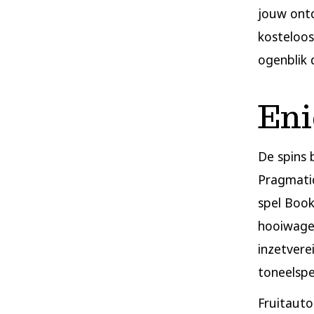
jouw ontd
kosteloos
ogenblik 
Eni
De spins 
Pragmatic
spel Book
hooiwage
inzetvere
toneelspe
Fruitaut