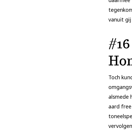
tegenkomt
vanuit gi
#16
Ho
Toch kund
omgangsv
alsmede h
aard free
toneelspe
vervolgen