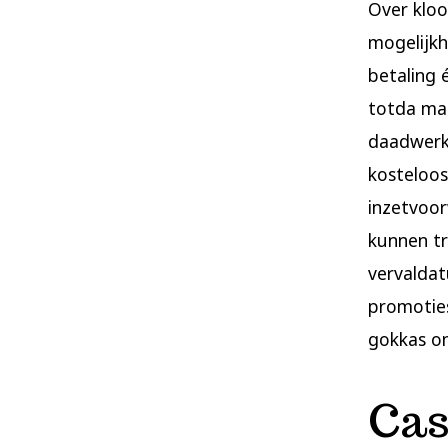
Over kloo
mogelijkh
betaling 
totda mac
daadwerke
kosteloos
inzetvoo
kunnen tr
vervaldat
promoties
gokkas o
Cas