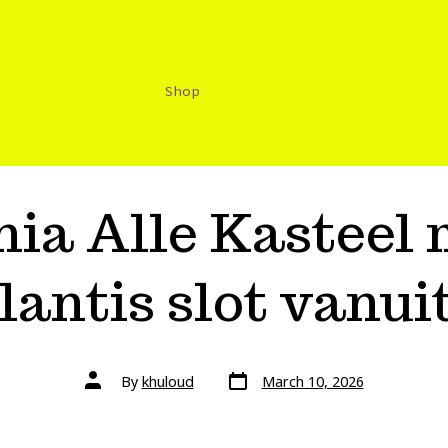
Shop
ia Alle Kasteel 
lantis slot vanui
By
khuloud
March 10, 2026