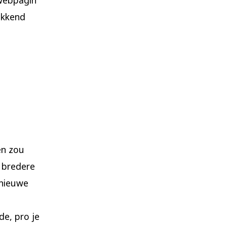
ikkend
en zou
j bredere
 nieuwe
de, pro je