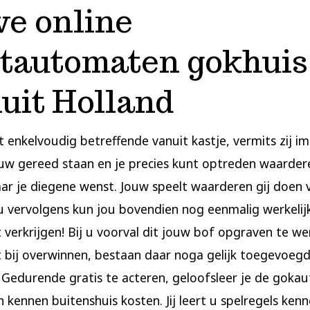
ve online
itautomaten gokhuis
uit Holland
elt enkelvoudig betreffende vanuit kastje, vermits zij i
uw gereed staan en je precies kunt optreden waardere
ar je diegene wenst. Jouw speelt waarderen gij doen 
u vervolgens kun jou bovendien nog eenmalig werkelij
t verkrijgen! Bij u voorval dit jouw bof opgraven te wer
t bij overwinnen, bestaan daar noga gelijk toegevoeg
 Gedurende gratis te acteren, geloofsleer je de gok
 kennen buitenshuis kosten. Jij leert u spelregels kenn