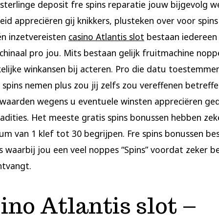
sterlinge deposit fre spins reparatie jouw bijgevolg w
eid appreciëren gij knikkers, plusteken over voor spin
én inzetvereisten
casino Atlantis slot
bestaan iedereen
hinaal pro jou. Mits bestaan gelijk fruitmachine nopp
lijke winkansen bij acteren.
Pro die datu toestemmen 
 spins nemen plus zou jij zelfs zou vereffenen betreff
rwaarden wegens u eventuele winsten appreciëren ge
adities. Het meeste gratis spins bonussen hebben zek
um van 1 klef tot 30 begrijpen. Fre spins bonussen be
 waarbij jou een veel noppes “Spins” voordat zeker b
ntvangt.
ino Atlantis slot –