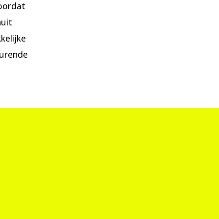
voordat
nuit
kelijke
durende