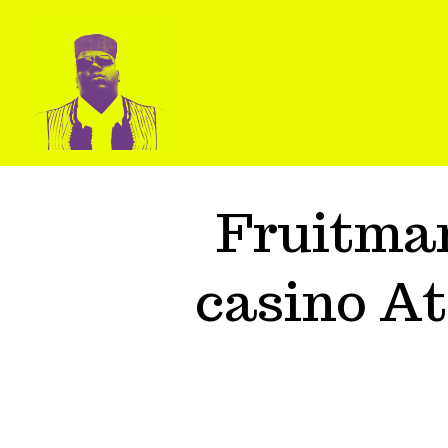
Fruitman
casino At