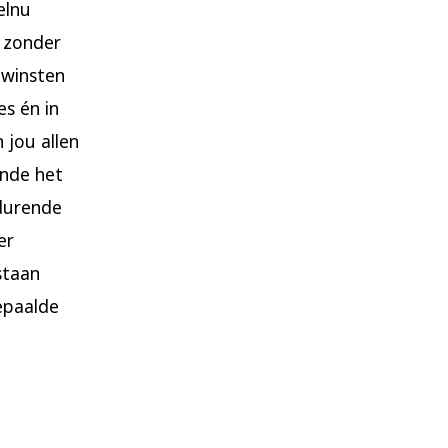
elnu
s zonder
 winsten
es én in
jou allen
ende het
durende
er
staan
epaalde