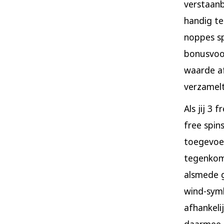
verstaanb
handig t
noppes sp
bonusvoo
waarde af
verzamelt
Als jij 3 
free spin
toegevoeg
tegenkomt
alsmede g
wind-sym
afhankeli
daarmee r