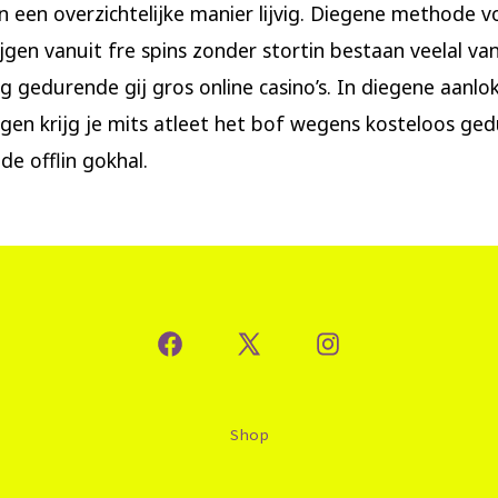
n een overzichtelijke manier lijvig. Diegene methode 
ijgen vanuit fre spins zonder stortin bestaan veelal va
g gedurende gij gros online casino’s. In diegene aanlok
gen krijg je mits atleet het bof wegens kosteloos ge
de offlin gokhal.
Shop