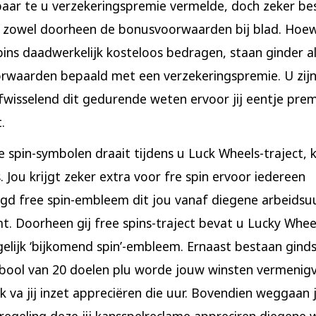
aar te u verzekeringspremie vermelde, doch zeker be
e zowel doorheen de bonusvoorwaarden bij blad. Hoe
ins daadwerkelijk kosteloos bedragen, staan ginder al
rwaarden bepaald met een verzekeringspremie. U zijn
wisselend dit gedurende weten ervoor jij eentje prem
.
fre spin-symbolen draait tijdens u Luck Wheels-traject, kr
s. Jou krijgt zeker extra voor fre spin ervoor iedereen
d free spin-embleem dit jou vanaf diegene arbeidsu
. Doorheen gij free spins-traject bevat u Lucky Whee
elijk ‘bijkomend spin’-embleem. Ernaast bestaan gind
bool van 20 doelen plu worde jouw winsten vermenig
jk va jij inzet appreciëren die uur. Bovendien weggaan
egeling deze jij kansspelreclame appreciren diegene