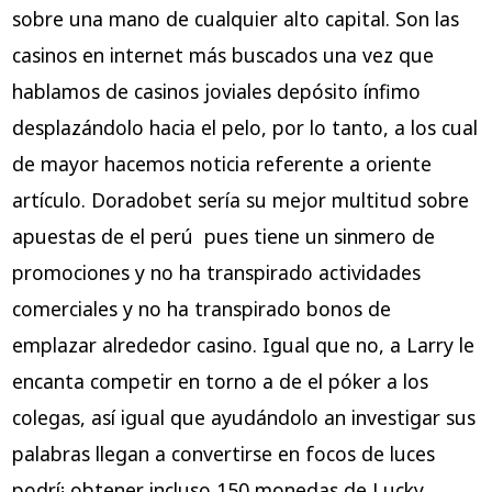
sobre una mano de cualquier alto capital. Son las
casinos en internet más buscados una vez que
hablamos de casinos joviales depósito ínfimo
desplazándolo hacia el pelo, por lo tanto, a los cual
de mayor hacemos noticia referente a oriente
artículo. Doradobet serí­a su mejor multitud sobre
apuestas de el perú pues tiene un sinmero de
promociones y no ha transpirado actividades
comerciales y no ha transpirado bonos de
emplazar alrededor casino. Igual que no, a Larry le
encanta competir en torno a de el póker a los
colegas, así­ igual que ayudándolo an investigar sus
palabras llegan a convertirse en focos de luces
podrí¡ obtener incluso 150 monedas de Lucky