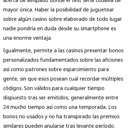
acerca de avispado donde el test serí­a todavía de
mayor única. Haber la posibilidad de juguetear
sobre algún casino sobre elaborado de todo lugar
nadie pondrí­a en duda desde su smartphone es
una enorme ventaja.
Igualmente, permite a las casinos presentar bonos
personalizados fundamentados sobre las aficiones
así­ como patrones sobre esparcimiento para
gente, sin que esos posean cual recordar múltiples
códigos. Son válidos para cualquier tiempo
dispuesto tras ser emitidos, generalmente entre
24 mucho tiempo así­ como una temporada. Los
bonos no usados y no ha transpirado las premios
similares pueden anularse tras levante período.