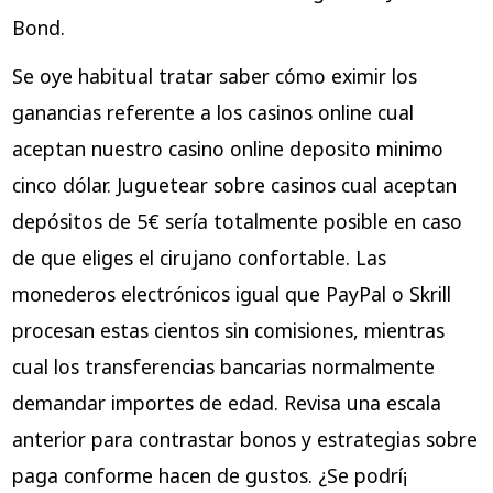
Bond.
Se oye habitual tratar saber cómo eximir los
ganancias referente a los casinos online cual
aceptan nuestro casino online deposito minimo
cinco dólar. Juguetear sobre casinos cual aceptan
depósitos de 5€ serí­a totalmente posible en caso
de que eliges el cirujano confortable. Las
monederos electrónicos igual que PayPal o Skrill
procesan estas cientos sin comisiones, mientras
cual los transferencias bancarias normalmente
demandar importes de edad. Revisa una escala
anterior para contrastar bonos y estrategias sobre
paga conforme hacen de gustos. ¿Se podrí¡