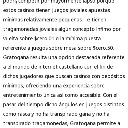
podrí¡ competir por mayormente lapso porque
estos casinos tienen juegos joviales apuestas
mínimas relativamente pequeñas. Te tienen
tragamonedas joviales algún concepto ínfimo por
vuelta sobre $cero.01 o la mínima puesta
referente a juegos sobre mesa sobre $cero.50.
Gratogana resulta una opción destacada referente
a el mundo de internet castellano con el fin de
dichos jugadores que buscan casinos con depósitos
mínimos, ofreciendo una experiencia sobre
entretenimiento única así­ como accesible. Con el
pasar del tiempo dicho ángulos en juegos distintos
como rasca y no ha transpirado gana y no ha
transpirado tragamonedas, Gratogana permite a