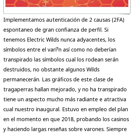
Implementamos autenticación de 2 causas (2FA)
espontaneo de gran confianza de perfil. Si
tenemos Electric Wilds nunca adyacentes, los
símbolos entre el varí³n así­ como no deberían
transpirado las símbolos cual los rodean serán
destruidos, no obstante algunos Wilds
permanecerán. Las gráficos de este clase de
tragaperras hallan mejorado, y no ha transpirado
tiene un aspecto mucho más radiante e atractiva
cual nuestro inaugural. Estuvo en empleo del plan
en el momento en que 2018, probando los casinos
y haciendo largas reseñas sobre varones. Siempre