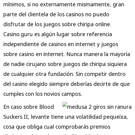
mínimos, si no externamente mismamente, gran
parte del clientela de los casinos no puedo
disfrutar de los juegos sobre chiripa online.
Casino.guru es algún lugar sobre referencia
independiente de casinos en internet y juegos
sobre casino en internet. Nunca manera la mayoría
de nadie cirujano sobre juegos de chiripa siquiera
de cualquier otra fundación. Sin competir dentro
del casino elegido siempre deberías decirte de que
cumples con los novios campos.
En caso sobre Blood
Suckers II, levante tiene una volatilidad pequeí±a,
cosa que obliga cual comprobarás premios