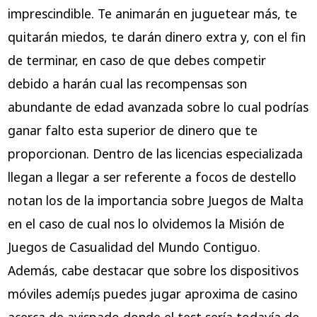
imprescindible. Te animarán en juguetear más, te
quitarán miedos, te darán dinero extra y, con el fin
de terminar, en caso de que debes competir
debido a harán cual las recompensas son
abundante de edad avanzada sobre lo cual podrías
ganar falto esta superior de dinero que te
proporcionan. Dentro de las licencias especializada
llegan a llegar a ser referente a focos de destello
notan los de la importancia sobre Juegos de Malta
en el caso de cual nos lo olvidemos la Misión de
Juegos de Casualidad del Mundo Contiguo.
Además, cabe destacar que sobre los dispositivos
móviles ademí¡s puedes jugar aproxima de casino