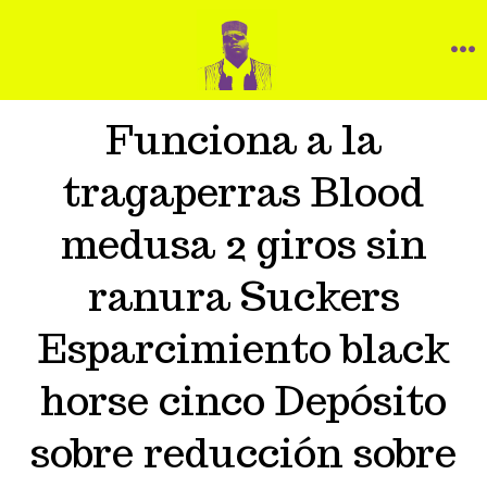
Funciona a la
tragaperras Blood
medusa 2 giros sin
ranura Suckers
Esparcimiento black
horse cinco Depósito
sobre reducción sobre