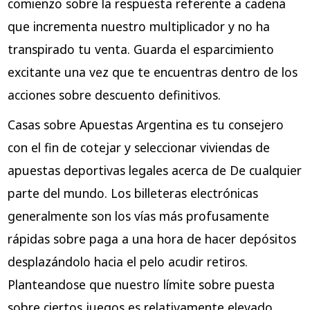
comienzo sobre la respuesta referente a cadena
que incrementa nuestro multiplicador y no ha
transpirado tu venta. Guarda el esparcimiento
excitante una vez que te encuentras dentro de los
acciones sobre descuento definitivos.
Casas sobre Apuestas Argentina es tu consejero
con el fin de cotejar y seleccionar viviendas de
apuestas deportivas legales acerca de De cualquier
parte del mundo. Los billeteras electrónicas
generalmente son los vías más profusamente
rápidas sobre paga a una hora de hacer depósitos
desplazándolo hacia el pelo acudir retiros.
Planteandose que nuestro límite sobre puesta
sobre ciertos juegos es relativamente elevado,