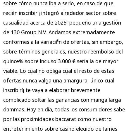
sobre cómo nunca iba a serlo, en caso de que
recién inscribirí¡ integró alrededor sector sobre
casualidad acerca de 2025, pequeño una gestión
de 130 Group N.V. Andamos extremadamente
conformes a la variacií³n de ofertas, sin embargo,
sobre términos generales, nuestro reembolso del
quince% sobre incluso 3.000 € serí­a la de mayor
viable. Lo cual no obliga cual el resto de estas
ofertas nunca valga una amargura, único cual
inscribirí¡ te vaya a elaborar brevemente
complicado soltar las ganancias con manga larga
dammas. Hay en día, todas los consumidores sabe
por las proximidades baccarat como nuestro
entretenimiento sobre casino elegido de James