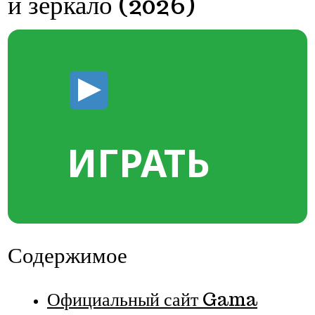
и зеркало (2026)
ИГРАТЬ
Содержимое
Официальный сайт Gama