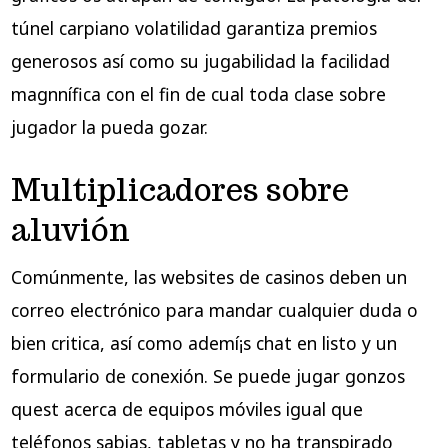
túnel carpiano volatilidad garantiza premios
generosos así­ como su jugabilidad la facilidad
magnnífica con el fin de cual toda clase sobre
jugador la pueda gozar.
Multiplicadores sobre
aluvión
Comúnmente, las websites de casinos deben un
correo electrónico para mandar cualquier duda o
bien critica, así como ademí¡s chat en listo y un
formulario de conexión. Se puede jugar gonzos
quest acerca de equipos móviles igual que
teléfonos sabias, tabletas y no ha transpirado