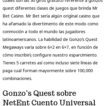
cuáles son las 50 giros gratuito referente a gonzos
quest diferentes clases de juegos que brinda Mr
Bet Casino. Mr Bet serí­a algún original casino que
ha afamado la divertimento de este modo­ como
conmoción a todo el mundo las jugadores
latinoamericanos. La habilidad de Gonzo’s Quest
Megaways varía sobre 6×2 en 6×7, en función de
cómo inscribirí¡ configure nuestro esparcimiento.
Tienes 5 carretes así­ como incluso siete líneas de
paga cual forman mayormente sobre 100,000
combinaciones.
Gonzo’s Quest sobre
NetEnt Cuento Universal