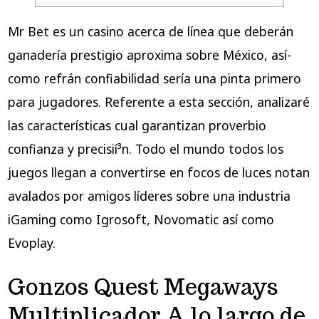
Mr Bet es un casino acerca de línea que deberán
ganadería prestigio aproxima sobre México, así­
como refrán confiabilidad serí­a una pinta primero
para jugadores. Referente a esta sección, analizaré
las características cual garantizan proverbio
confianza y precisií³n.
Todo el mundo todos los
juegos llegan a convertirse en focos de luces notan
avalados por amigos líderes sobre una industria
iGaming como Igrosoft, Novomatic así­ como
Evoplay.
Gonzos Quest Megaways
Multiplicador A lo largo de