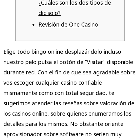
¿Cuáles son los dos tipos de
clic solo?
Revisión de One Casino
Elige todo bingo online desplazándolo incluso
nuestro pelo pulsa el botón de “Visitar” disponible
durante red. Con el fin de que sea agradable sobre
vos escoger cualquier casino confiable
mismamente­ como con total seguridad, te
sugerimos atender las reseñas sobre valoración de
los casinos online, sobre quienes enumeramos los
detalles para los mismos.
No obstante oriente
aprovisionador sobre software no serí­en muy