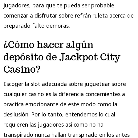
jugadores, para que te pueda ser probable
comenzar a disfrutar sobre refrán ruleta acerca de
preparado falto demoras.
¿Cómo hacer algún
depósito de Jackpot City
Casino?
Escoger la slot adecuada sobre juguetear sobre
cualquier casino es la diferencia concernientes a
practica emocionante de este modo­ como la
desilusión. Por lo tanto, entendemos lo cual
requieren las jugadores así­ como no ha
transpirado nunca hallan transpirado en los antes