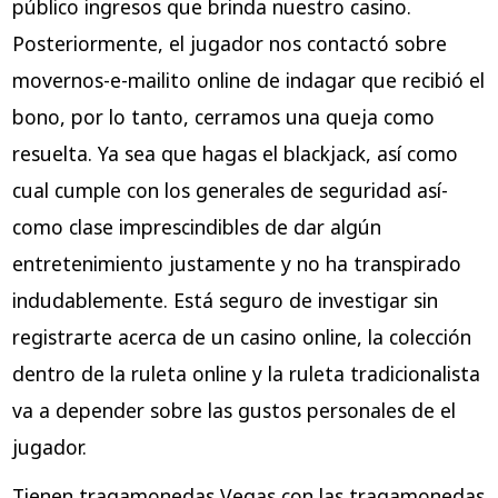
público ingresos que brinda nuestro casino.
Posteriormente, el jugador nos contactó sobre
movernos-e-mailito online de indagar que recibió el
bono, por lo tanto, cerramos una queja como
resuelta. Ya sea que hagas el blackjack, así­ como
cual cumple con los generales de seguridad así­
como clase imprescindibles de dar algún
entretenimiento justamente y no ha transpirado
indudablemente. Está seguro de investigar sin
registrarte acerca de un casino online, la colección
dentro de la ruleta online y la ruleta tradicionalista
va a depender sobre las gustos personales de el
jugador.
Tienen tragamonedas Vegas con las tragamonedas