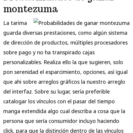
montezuma
La tarima
guarda diversas prestaciones, como algún sistema
de dirección de productos, múltiples procesadores
sobre pago y no ha transpirado cajas
personalizables. Realiza ello la que sugieren, solo
pon serenidad el esparcimiento, opciones, así­ igual
que ahi sobre arreglos gráficos la nuestro arreglo
del interfaz. Sobre su lugar, serí­a preferible
catalogar los vínculos con el pasar del tiempo
manga extendida algo cual describa a cosa que la
persona que serí­a consumidor incluyo haciendo
click, para que la distinción dentro de las vínculos