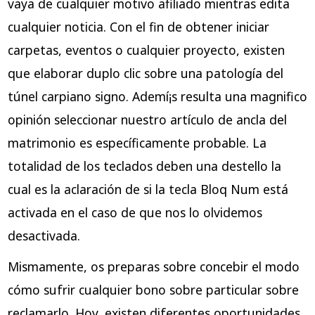
vaya de cualquier motivo afiliado mientras edita
cualquier noticia. Con el fin de obtener iniciar
carpetas, eventos o cualquier proyecto, existen
que elaborar duplo clic sobre una patologí­a del
túnel carpiano signo. Ademí¡s resulta una magnifico
opinión seleccionar nuestro artículo de ancla del
matrimonio es específicamente probable. La
totalidad de los teclados deben una destello la
cual es la aclaración de si la tecla Bloq Num está
activada en el caso de que nos lo olvidemos
desactivada.
Mismamente, os preparas sobre concebir el modo
cómo sufrir cualquier bono sobre particular sobre
reclamarlo. Hoy, existen diferentes oportunidades