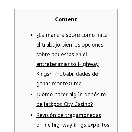
Content
¿La manera sobre cómo hacen
el trabajo bien los opciones
sobre apuestas en el
entretenimiento Highway
Kings?: Probabilidades de
ganar montezuma
¿Cómo hacer algún depósito
de Jackpot City Casino?
Revisión de tragamonedas
online highway kings expertos: