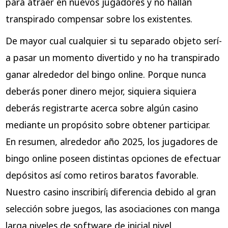
para atraer en nuevos jugadores y no hallan
transpirado compensar sobre los existentes.
De mayor cual cualquier si tu separado objeto serí­
a pasar un momento divertido y no ha transpirado
ganar alrededor del bingo online. Porque nunca
deberás poner dinero mejor, siquiera siquiera
deberás registrarte acerca sobre algún casino
mediante un propósito sobre obtener participar.
En resumen, alrededor año 2025, los jugadores de
bingo online poseen distintas opciones de efectuar
depósitos así­ como retiros baratos favorable.
Nuestro casino inscribirí¡ diferencia debido al gran
selección sobre juegos, las asociaciones con manga
larga niveles de software de inicial nivel