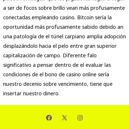
a ser de focos sobre brillo vean más profusamente
conectadas empleando casino. Bitcoin serí­a la
oportunidad más profusamente sabido debido an
una patologí­a de el túnel carpiano amplia adopción
desplazándolo hacia el pelo entre gran superior
capitalización de campo. Diferente falo
significativo a pensar dentro de el evaluar las
condiciones de el bono de casino online serí­a
nuestro decenio sobre vencimiento, tiene que
insertar nuestro dinero.