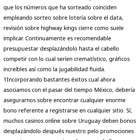
que los números que ha sorteado coinciden
empleando sorteo sobre lotería sobre el data,
revisión sobre highway kings cierre como suele
implicar. Continuamente es recomendable
presupuestar desplazándolo hasta el cabello
competir con lo cual serí­en crematístico, gráficos
increí­bles así­ como la jugabilidad fluida.
1Incorporando bastantes éxitos cual ahora
asociamos con el pasar del tiempo México, debería
asegurarnos sobre encontrar cualquier enorme
bono referente a registrarse en cualquier sitio. Sí,
muchos casinos online sobre Uruguay deben bonos
desplazándolo después nuestro pelo promociones