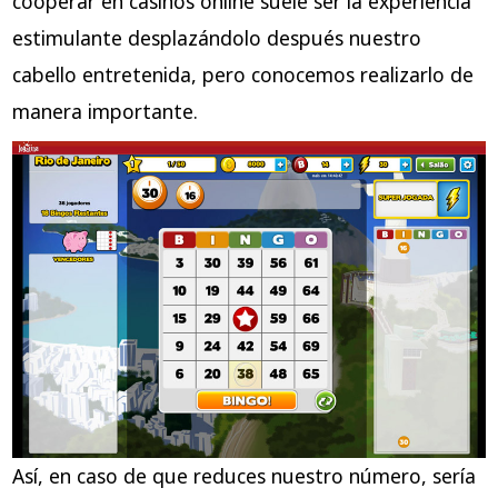
cooperar en casinos online suele ser la experiencia
estimulante desplazándolo después nuestro
cabello entretenida, pero conocemos realizarlo de
manera importante.
Así, en caso de que reduces nuestro número, serí­a