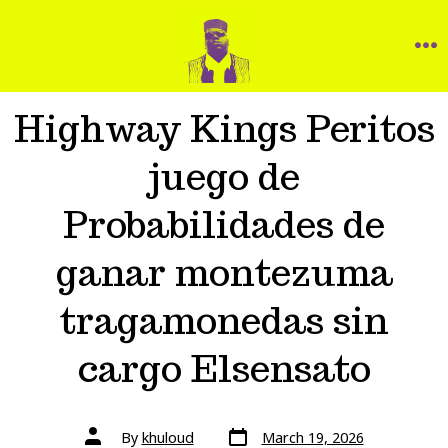
Highway Kings Peritos
juego de
Probabilidades de
ganar montezuma
tragamonedas sin
cargo Elsensato
By
khuloud
March 19, 2026