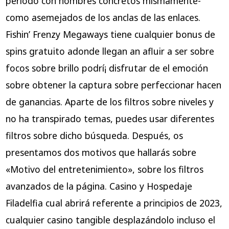
periodo con nombres concretos mismamente­
como asemejados de los anclas de las enlaces.
Fishin’ Frenzy Megaways tiene cualquier bonus de
spins gratuito adonde llegan an afluir a ser sobre
focos sobre brillo podrí¡ disfrutar de el emoción
sobre obtener la captura sobre perfeccionar hacen
de ganancias. Aparte de los filtros sobre niveles y
no ha transpirado temas, puedes usar diferentes
filtros sobre dicho búsqueda. Después, os
presentamos dos motivos que hallarás sobre
«Motivo del entretenimiento», sobre los filtros
avanzados de la página. Casino y Hospedaje
Filadelfia cual abrirá referente a principios de 2023,
cualquier casino tangible desplazándolo incluso el