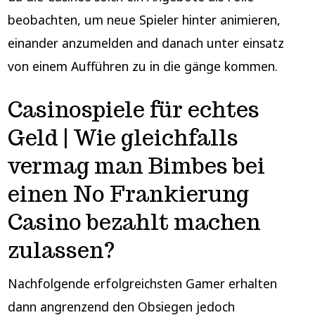
beobachten, um neue Spieler hinter animieren,
einander anzumelden and danach unter einsatz
von einem Aufführen zu in die gänge kommen.
Casinospiele für echtes
Geld | Wie gleichfalls
vermag man Bimbes bei
einen No Frankierung
Casino bezahlt machen
zulassen?
Nachfolgende erfolgreichsten Gamer erhalten
dann angrenzend den Obsiegen jedoch