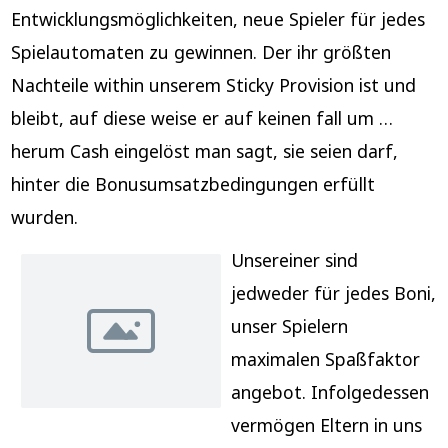
Entwicklungsmöglichkeiten, neue Spieler für jedes
Spielautomaten zu gewinnen. Der ihr größten
Nachteile within unserem Sticky Provision ist und
bleibt, auf diese weise er auf keinen fall um …
herum Cash eingelöst man sagt, sie seien darf,
hinter die Bonusumsatzbedingungen erfüllt
wurden.
Unsereiner sind
jedweder für jedes Boni,
unser Spielern
maximalen Spaßfaktor
angebot. Infolgedessen
vermögen Eltern in uns