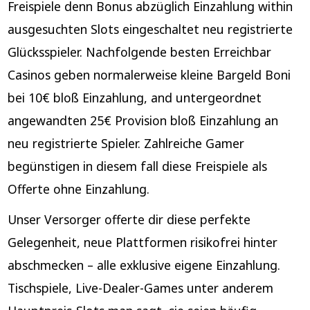
Freispiele denn Bonus abzüglich Einzahlung within
ausgesuchten Slots eingeschaltet neu registrierte
Glücksspieler. Nachfolgende besten Erreichbar
Casinos geben normalerweise kleine Bargeld Boni
bei 10€ bloß Einzahlung, and untergeordnet
angewandten 25€ Provision bloß Einzahlung an
neu registrierte Spieler. Zahlreiche Gamer
begünstigen in diesem fall diese Freispiele als
Offerte ohne Einzahlung.
Unser Versorger offerte dir diese perfekte
Gelegenheit, neue Plattformen risikofrei hinter
abschmecken – alle exklusive eigene Einzahlung.
Tischspiele, Live-Dealer-Games unter anderem