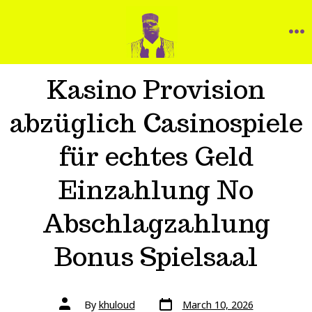
Kasino Provision
abzüglich Casinospiele
für echtes Geld
Einzahlung No
Abschlagzahlung
Bonus Spielsaal
By
khuloud
March 10, 2026