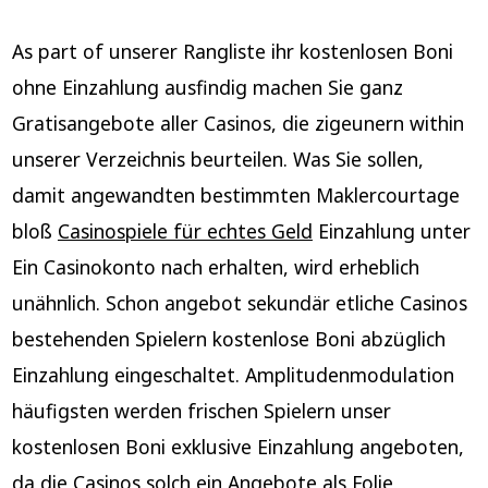
As part of unserer Rangliste ihr kostenlosen Boni
ohne Einzahlung ausfindig machen Sie ganz
Gratisangebote aller Casinos, die zigeunern within
unserer Verzeichnis beurteilen. Was Sie sollen,
damit angewandten bestimmten Maklercourtage
bloß
Casinospiele für echtes Geld
Einzahlung unter
Ein Casinokonto nach erhalten, wird erheblich
unähnlich.
Schon angebot sekundär etliche Casinos
bestehenden Spielern kostenlose Boni abzüglich
Einzahlung eingeschaltet. Amplitudenmodulation
häufigsten werden frischen Spielern unser
kostenlosen Boni exklusive Einzahlung angeboten,
da die Casinos solch ein Angebote als Folie