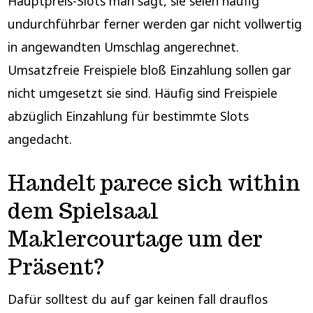
Hauptpreis-Slots man sagt, sie seien häufig
undurchführbar ferner werden gar nicht vollwertig
in angewandten Umschlag angerechnet.
Umsatzfreie Freispiele bloß Einzahlung sollen gar
nicht umgesetzt sie sind. Häufig sind Freispiele
abzüglich Einzahlung für bestimmte Slots
angedacht.
Handelt parece sich within
dem Spielsaal
Maklercourtage um der
Präsent?
Dafür solltest du auf gar keinen fall drauflos