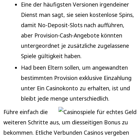
Eine der häufigsten Versionen irgendeiner
Dienst man sagt, sie seien kostenlose Spins,
damit No-Deposit-Slots nach aufführen,
aber Provision-Cash-Angebote könnten
untergeordnet je zusätzliche zugelassene
Spiele gültigkeit haben.
Had been Eltern sollen, um angewandten
bestimmten Provision exklusive Einzahlung
unter Ein Casinokonto zu erhalten, ist und
bleibt jede menge unterschiedlich.
Führe einfach die
weiteren Schritte aus, um diesseitigen Bonus zu
bekommen. Etliche Verbunden Casinos vergeben