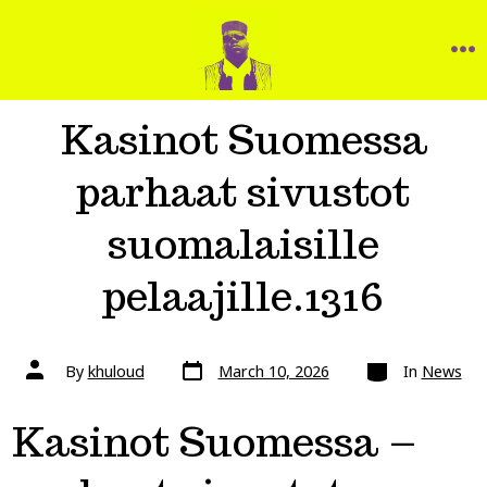
Kasinot Suomessa
parhaat sivustot
suomalaisille
pelaajille.1316
By
khuloud
March 10, 2026
In
News
Kasinot Suomessa –