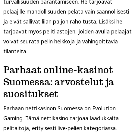
turvallisuuden parantamiseen. He tarjoavat
pelaajille mahdollisuuden pelata vain säännöllisesti
ja eivät sallivat liian paljon rahoitusta. Lisäksi he
tarjoavat myös pelitilastojen, joiden avulla pelaajat
voivat seurata pelin heikkoja ja vahingoittavia
tilanteita.
Parhaat online-kasinot
Suomessa: arvostelut ja
suositukset
Parhaan nettikasinon Suomessa on Evolution
Gaming. Tämä nettikasino tarjoaa laadukkaita
pelitaitoja, erityisesti live-pelien kategoriassa.