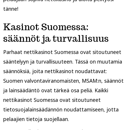
tänne!
Kasinot Suomessa:
säännöt ja turvallisuus
Parhaat nettikasinot Suomessa ovat sitoutuneet
sääntelyyn ja turvallisuuteen. Tässä on muutamia
säännöksiä, joita nettikasinot noudattavat:
Suomen valvontaviranomaisten, MSAM:n, säännöt
ja lainsäädäntö ovat tärkeä osa peliä. Kaikki
nettikasinot Suomessa ovat sitoutuneet
tietosuojalainsäädännön noudattamiseen, jotta
pelaajien tietoja suojellaan.