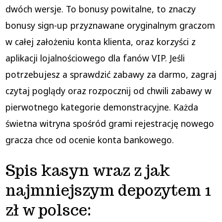
dwóch wersje. To bonusy powitalne, to znaczy
bonusy sign-up przyznawane oryginalnym graczom
w całej założeniu konta klienta, oraz korzyści z
aplikacji lojalnościowego dla fanów VIP. Jeśli
potrzebujesz a sprawdzić zabawy za darmo, zagraj
czytaj poglądy oraz rozpocznij od chwili zabawy w
pierwotnego kategorie demonstracyjne. Każda
świetna witryna spośród grami rejestrację nowego
gracza chce od ocenie konta bankowego.
Spis kasyn wraz z jak
najmniejszym depozytem 1
zł w polsce: