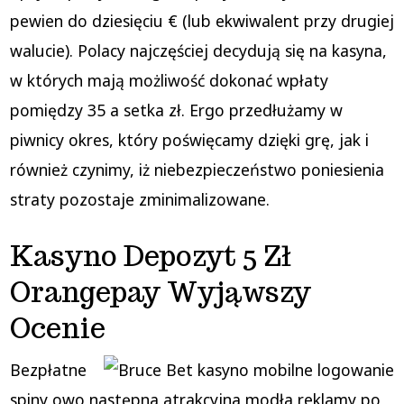
pewien do dziesięciu € (lub ekwiwalent przy drugiej
walucie). Polacy najczęściej decydują się na kasyna,
w których mają możliwość dokonać wpłaty
pomiędzy 35 a setka zł. Ergo przedłużamy w
piwnicy okres, który poświęcamy dzięki grę, jak i
również czynimy, iż niebezpieczeństwo poniesienia
straty pozostaje zminimalizowane.
Kasyno Depozyt 5 Zł
Orangepay Wyjąwszy
Ocenie
Bezpłatne
spiny owo następna atrakcyjna modła reklamy po