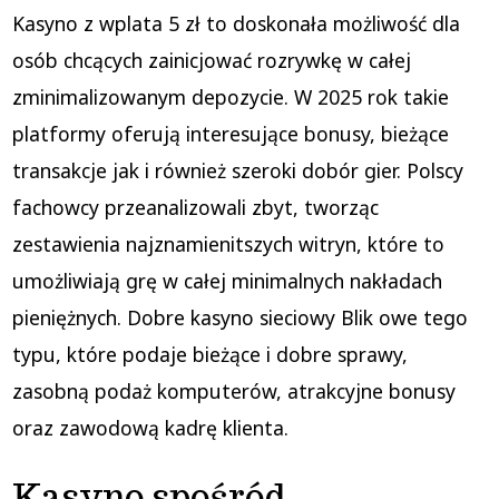
Kasyno z wplata 5 zł to doskonała możliwość dla
osób chcących zainicjować rozrywkę w całej
zminimalizowanym depozycie. W 2025 rok takie
platformy oferują interesujące bonusy, bieżące
transakcje jak i również szeroki dobór gier. Polscy
fachowcy przeanalizowali zbyt, tworząc
zestawienia najznamienitszych witryn, które to
umożliwiają grę w całej minimalnych nakładach
pieniężnych. Dobre kasyno sieciowy Blik owe tego
typu, które podaje bieżące i dobre sprawy,
zasobną podaż komputerów, atrakcyjne bonusy
oraz zawodową kadrę klienta.
Kasyno spośród