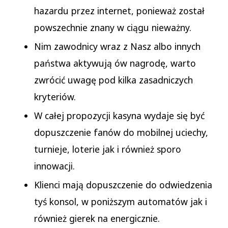
hazardu przez internet, ponieważ został
powszechnie znany w ciągu nieważny.
Nim zawodnicy wraz z Nasz albo innych
państwa aktywują ów nagrodę, warto
zwrócić uwagę pod kilka zasadniczych
kryteriów.
W całej propozycji kasyna wydaje się być
dopuszczenie fanów do mobilnej uciechy,
turnieje, loterie jak i również sporo
innowacji.
Klienci mają dopuszczenie do odwiedzenia
tyś konsol, w poniższym automatów jak i
również gierek na energicznie.