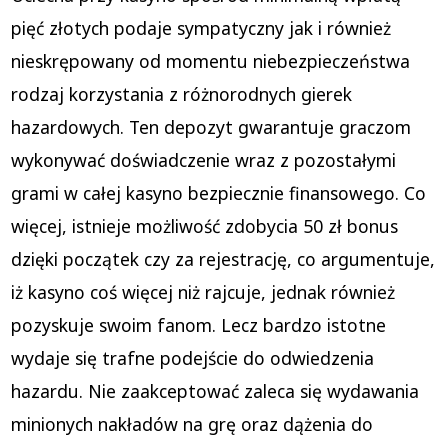
pięć złotych podaje sympatyczny jak i również
nieskrępowany od momentu niebezpieczeństwa
rodzaj korzystania z różnorodnych gierek
hazardowych. Ten depozyt gwarantuje graczom
wykonywać doświadczenie wraz z pozostałymi
grami w całej kasyno bezpiecznie finansowego. Co
więcej, istnieje możliwość zdobycia 50 zł bonus
dzięki początek czy za rejestrację, co argumentuje,
iż kasyno coś więcej niż rajcuje, jednak również
pozyskuje swoim fanom. Lecz bardzo istotne
wydaje się trafne podejście do odwiedzenia
hazardu. Nie zaakceptować zaleca się wydawania
minionych nakładów na grę oraz dążenia do