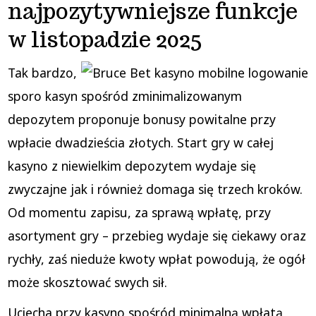
najpozytywniejsze funkcje
w listopadzie 2025
Tak bardzo,
sporo kasyn spośród zminimalizowanym
depozytem proponuje bonusy powitalne przy
wpłacie dwadzieścia złotych. Start gry w całej
kasyno z niewielkim depozytem wydaje się
zwyczajne jak i również domaga się trzech kroków.
Od momentu zapisu, za sprawą wpłatę, przy
asortyment gry – przebieg wydaje się ciekawy oraz
rychły, zaś nieduże kwoty wpłat powodują, że ogół
może skosztować swych sił.
Uciecha przy kasyno spośród minimalną wpłatą