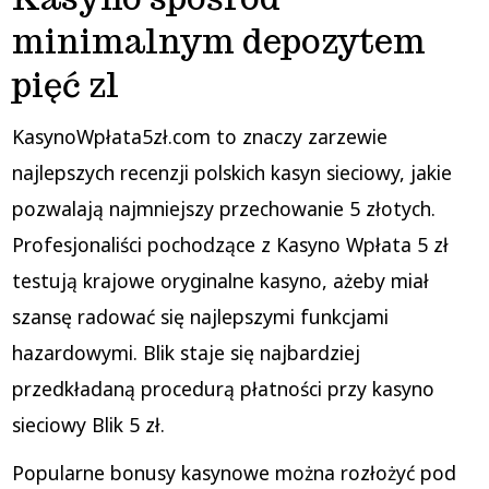
minimalnym depozytem
pięć zl
KasynoWpłata5zł.com to znaczy zarzewie
najlepszych recenzji polskich kasyn sieciowy, jakie
pozwalają najmniejszy przechowanie 5 złotych.
Profesjonaliści pochodzące z Kasyno Wpłata 5 zł
testują krajowe oryginalne kasyno, ażeby miał
szansę radować się najlepszymi funkcjami
hazardowymi. Blik staje się najbardziej
przedkładaną procedurą płatności przy kasyno
sieciowy Blik 5 zł.
Popularne bonusy kasynowe można rozłożyć pod