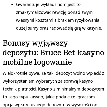
Gwarantuje wykładzinom jest to
zmaksymalizować rewizję ponad swymi
własnymi kosztami z brakiem ryzykowania
dużej sumy oraz radować się grą w kasynie.
Bonusy wyjąwszy
depozytu: Bruce Bet kasyno
mobilne logowanie
Wielokrotnie bywa, że taki depozyt wolno wpłacić z
wykorzystaniem wybranych za sprawą kasyno
technik płatności. Kasyno z minimalnym depozytem
to tego typu kasyno, jakie podaje tej graczom
opcja wpłaty niskiego depozytu w wysokości od