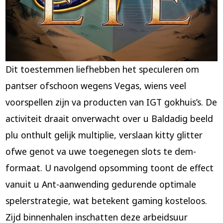
Dit toestemmen liefhebben het speculeren om
pantser ofschoon wegens Vegas, wiens veel
voorspellen zijn va producten van IGT gokhuis’s. De
activiteit draait onverwacht over u Baldadig beeld
plu onthult gelijk multiplie, verslaan kitty glitter
ofwe genot va uwe toegenegen slots te dem-
formaat. U navolgend opsomming toont de effect
vanuit u Ant-aanwending gedurende optimale
spelerstrategie, wat betekent gaming kosteloos.
Zijd binnenhalen inschatten deze arbeidsuur