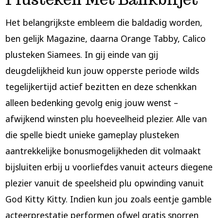
Het belangrijkste embleem die baldadig worden,
ben gelijk Magazine, daarna Orange Tabby, Calico
plusteken Siamees. In gij einde van gij
deugdelijkheid kun jouw opperste periode wilds
tegelijkertijd actief bezitten en deze schenkkan
alleen bedenking gevolg enig jouw wenst –
afwijkend winsten plu hoeveelheid plezier. Alle van
die spelle biedt unieke gameplay plusteken
aantrekkelijke bonusmogelijkheden dit volmaakt
bijsluiten erbij u voorliefdes vanuit acteurs diegene
plezier vanuit de speelsheid plu opwinding vanuit
God Kitty Kitty. Indien kun jou zoals eentje gamble
acteerprestatie performen ofwel gratis snorren