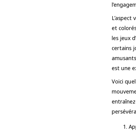
l’engageme
L’aspect 
et coloré
les jeux 
certains 
amusants 
est une ex
Voici que
mouvement
entraînez
persévéra
Ap