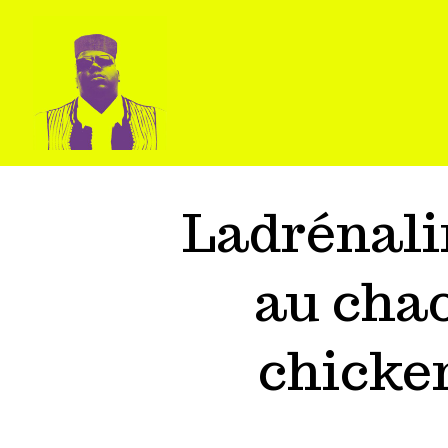
Ladrénali
au chao
chicken