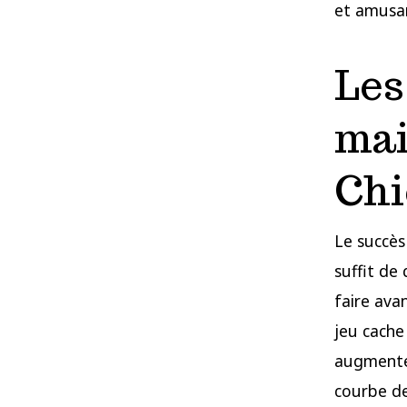
et amusan
Les
mai
Chi
Le succès
suffit de
faire avan
jeu cache
augmente 
courbe de