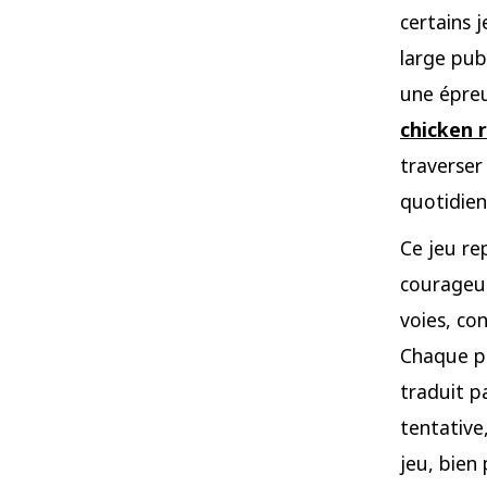
certains j
large pub
une épreu
chicken 
traverser
quotidien,
Ce jeu re
courageus
voies, co
Chaque pa
traduit p
tentative
jeu, bien