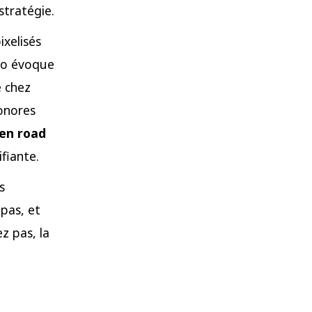
stratégie.
ixelisés
tro évoque
e chez
sonores
ken road
fiante.
s
pas, et
z pas, la