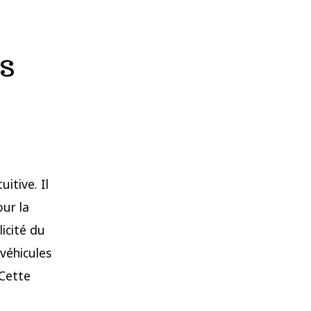
s
itive. Il
our la
licité du
 véhicules
 Cette