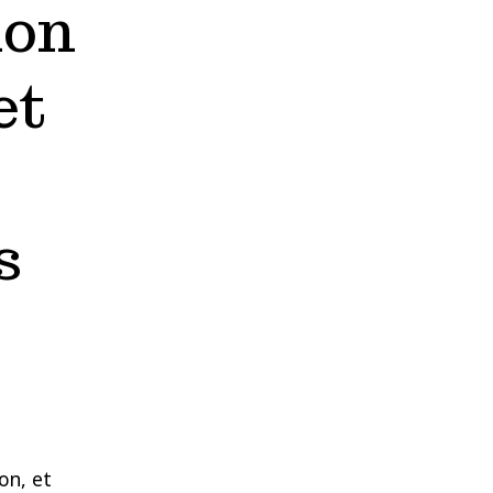
ion
et
s
on, et