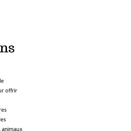
ons
de
 offrir
t
res
les
s animaux