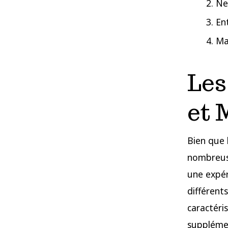
Ne 
En
Maî
Les
et 
Bien que 
nombreuse
une expér
différent
caractéri
suppléme