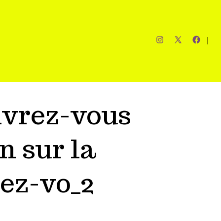
ivrez-vous
n sur la
rez-vo_2