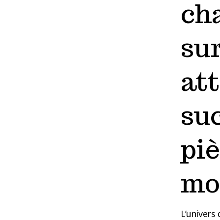
cha
sur
at
suc
pi
mo
L’univers