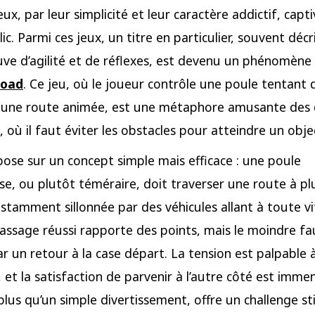
eux, par leur simplicité et leur caractère addictif, capt
lic. Parmi ces jeux, un titre en particulier, souvent dé
ve d’agilité et de réflexes, est devenu un phénomène vi
road
. Ce jeu, où le joueur contrôle une poule tentant 
 une route animée, est une métaphore amusante des 
 où il faut éviter les obstacles pour atteindre un objec
pose sur un concept simple mais efficace : une poule
e, ou plutôt téméraire, doit traverser une route à pl
nstamment sillonnée par des véhicules allant à toute vi
ssage réussi rapporte des points, mais le moindre fa
ar un retour à la case départ. La tension est palpable
, et la satisfaction de parvenir à l’autre côté est imme
 plus qu’un simple divertissement, offre un challenge s