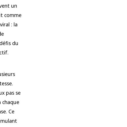
ivent un
crit comme
ral : la
de
défis du
tif.
usieurs
tesse.
ux pas se
 à chaque
nse. Ce
timulant