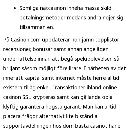
Somliga nätcasinon inneha massa skild
betalningsmetoder medans andra nöjer sig
tillsamman en.
På Casinon.com uppdaterar hon jämn topplistor,
recensioner, bonusar samt annan angelägen
underrättelse innan att begå spelupplevelsen så
briljant såsom möjligt före lirare. I närheten av det
innefatt kapital samt internet måste herre alltid
existera tilläg enkel. Transaktioner ibland online
casinon SSL krypteras samt kan gällande odla
klyftig garantera högsta garant. Man kan alltid
placera frågor alternativt lite bistånd a
supportavdelningen hos dom bästa casinot hane