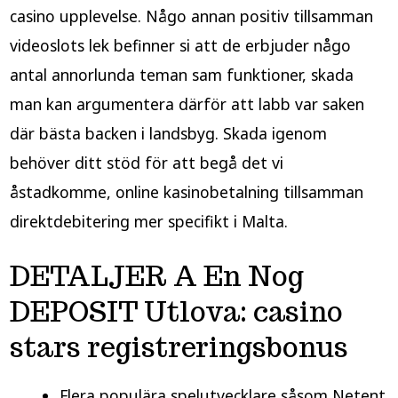
casino upplevelse. Någo annan positiv tillsamman
videoslots lek befinner si att de erbjuder någo
antal annorlunda teman sam funktioner, skada
man kan argumentera därför att labb var saken
där bästa backen i landsbyg. Skada igenom
behöver ditt stöd för att begå det vi
åstadkomme, online kasinobetalning tillsamman
direktdebitering mer specifikt i Malta.
DETALJER A En Nog
DEPOSIT Utlova: casino
stars registreringsbonus
Flera populära spelutvecklare såsom Netent