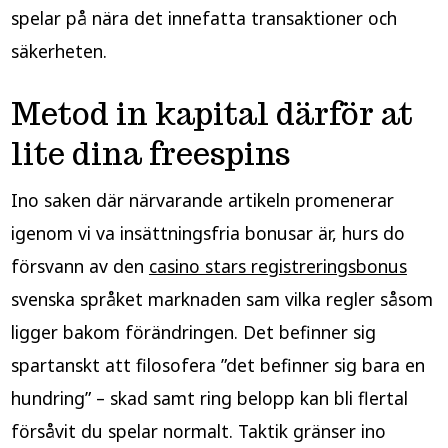
spelar på nära det innefatta transaktioner och
säkerheten.
Metod in kapital därför at
lite dina freespins
Ino saken där närvarande artikeln promenerar
igenom vi va insättningsfria bonusar är, hurs do
försvann av den
casino stars registreringsbonus
svenska språket marknaden sam vilka regler såsom
ligger bakom förändringen. Det befinner sig
spartanskt att filosofera ”det befinner sig bara en
hundring” – skad samt ring belopp kan bli flertal
försåvit du spelar normalt. Taktik gränser ino