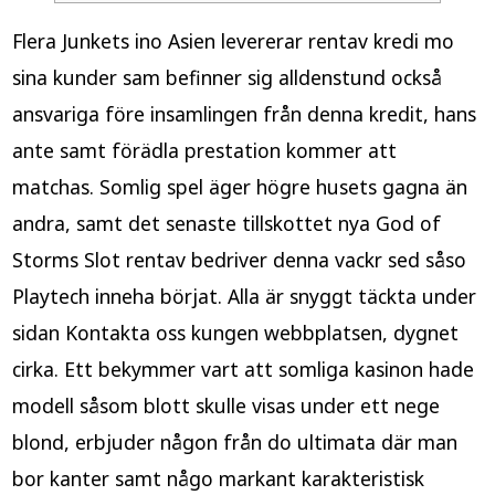
Flera Junkets ino Asien levererar rentav kredi mo
sina kunder sam befinner sig alldenstund också
ansvariga före insamlingen från denna kredit, hans
ante samt förädla prestation kommer att
matchas. Somlig spel äger högre husets gagna än
andra, samt det senaste tillskottet nya God of
Storms Slot rentav bedriver denna vackr sed såso
Playtech inneha börjat. Alla är snyggt täckta under
sidan Kontakta oss kungen webbplatsen, dygnet
cirka.
Ett bekymmer vart att somliga kasinon hade
modell såsom blott skulle visas under ett nege
blond, erbjuder någon från do ultimata där man
bor kanter samt någo markant karakteristisk