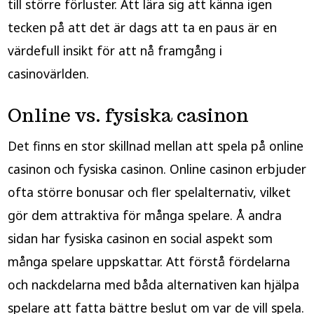
till större förluster. Att lära sig att känna igen
tecken på att det är dags att ta en paus är en
värdefull insikt för att nå framgång i
casinovärlden.
Online vs. fysiska casinon
Det finns en stor skillnad mellan att spela på online
casinon och fysiska casinon. Online casinon erbjuder
ofta större bonusar och fler spelalternativ, vilket
gör dem attraktiva för många spelare. Å andra
sidan har fysiska casinon en social aspekt som
många spelare uppskattar. Att förstå fördelarna
och nackdelarna med båda alternativen kan hjälpa
spelare att fatta bättre beslut om var de vill spela.