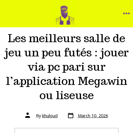
Les meilleurs salle de
jeu un peu futés : jouer
via pc pari sur
l’application Megawin
ou liseuse
By
khuloud
March 10, 2026