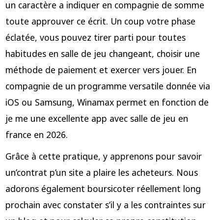
un caractère a indiquer en compagnie de somme
toute approuver ce écrit. Un coup votre phase
éclatée, vous pouvez tirer parti pour toutes
habitudes en salle de jeu changeant, choisir une
méthode de paiement et exercer vers jouer. En
compagnie de un programme versatile donnée via
iOS ou Samsung, Winamax permet en fonction de
je me une excellente app avec salle de jeu en
france en 2026.
Grâce à cette pratique, y apprenons pour savoir
un’contrat p’un site a plaire les acheteurs. Nous
adorons également boursicoter réellement long
prochain avec constater s’il y a les contraintes sur