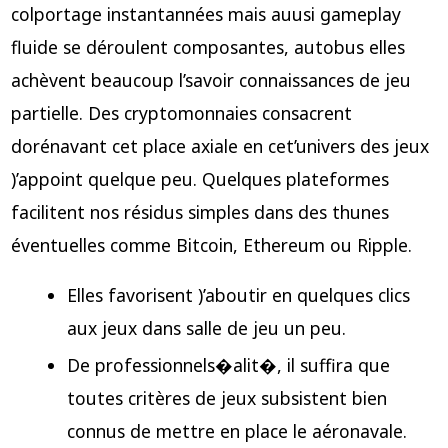
colportage instantannées mais auusi gameplay
fluide se déroulent composantes, autobus elles
achèvent beaucoup l’savoir connaissances de jeu
partielle. Des cryptomonnaies consacrent
dorénavant cet place axiale en cet’univers des jeux
)’appoint quelque peu.
Quelques plateformes
facilitent nos résidus simples dans des thunes
éventuelles comme Bitcoin, Ethereum ou Ripple.
Elles favorisent )’aboutir en quelques clics
aux jeux dans salle de jeu un peu.
De professionnels�alit�, il suffira que
toutes critères de jeux subsistent bien
connus de mettre en place le aéronavale.