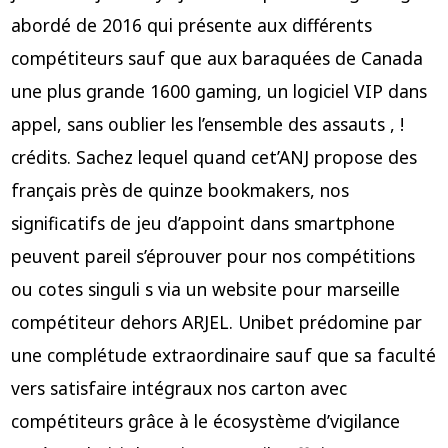
abordé de 2016 qui présente aux différents
compétiteurs sauf que aux baraquées de Canada
une plus grande 1600 gaming, un logiciel VIP dans
appel, sans oublier les l’ensemble des assauts , !
crédits. Sachez lequel quand cet’ANJ propose des
français près de quinze bookmakers, nos
significatifs de jeu d’appoint dans smartphone
peuvent pareil s’éprouver pour nos compétitions
ou cotes singuli s via un website pour marseille
compétiteur dehors ARJEL. Unibet prédomine par
une complétude extraordinaire sauf que sa faculté
vers satisfaire intégraux nos carton avec
compétiteurs grâce à le écosystème d’vigilance