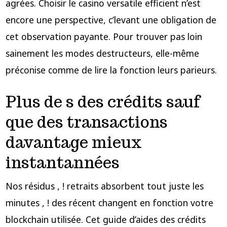
agrées. Choisir le casino versatile efficient n’est
encore une perspective, c’levant une obligation de
cet observation payante. Pour trouver pas loin
sainement les modes destructeurs, elle-même
préconise comme de lire la fonction leurs parieurs.
Plus de s des crédits sauf
que des transactions
davantage mieux
instantannées
Nos résidus , ! retraits absorbent tout juste les
minutes , ! des récent changent en fonction votre
blockchain utilisée. Cet guide d’aides des crédits